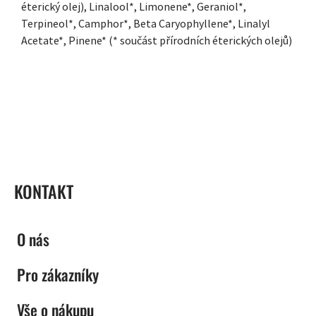
éterický olej), Linalool*, Limonene*, Geraniol*,
Terpineol*, Camphor*, Beta Caryophyllene*, Linalyl
Acetate*, Pinene* (* součást přírodních éterických olejů)
ZÁPATÍ
KONTAKT
O nás
Pro zákazníky
Vše o nákupu