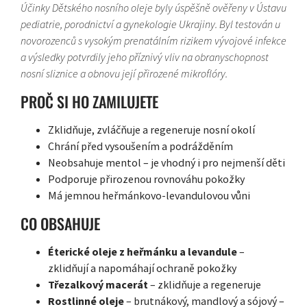
Účinky Dětského nosního oleje byly úspěšně ověřeny v Ústavu
pediatrie, porodnictví a gynekologie Ukrajiny. Byl testován u
novorozenců s vysokým prenatálním rizikem vývojové infekce
a výsledky potvrdily jeho příznivý vliv na obranyschopnost
nosní sliznice a obnovu její přirozené mikroflóry.
PROČ SI HO ZAMILUJETE
Zklidňuje, zvláčňuje a regeneruje nosní okolí
Chrání před vysoušením a podrážděním
Neobsahuje mentol – je vhodný i pro nejmenší děti
Podporuje přirozenou rovnováhu pokožky
Má jemnou heřmánkovo-levandulovou vůni
CO OBSAHUJE
Éterické oleje z heřmánku a levandule
–
zklidňují a napomáhají ochraně pokožky
Třezalkový macerát
– zklidňuje a regeneruje
Rostlinné oleje
– brutnákový, mandlový a sójový –