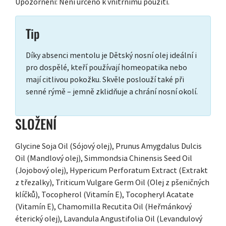
Upozornění: Není určeno k vnitřnímu použití.
Tip
Díky absenci mentolu je Dětský nosní olej ideální i
pro dospělé, kteří používají homeopatika nebo
mají citlivou pokožku. Skvěle poslouží také při
senné rýmě – jemně zklidňuje a chrání nosní okolí.
SLOŽENÍ
Glycine Soja Oil (Sójový olej), Prunus Amygdalus Dulcis
Oil (Mandlový olej), Simmondsia Chinensis Seed Oil
(Jojobový olej), Hypericum Perforatum Extract (Extrakt
z třezalky), Triticum Vulgare Germ Oil (Olej z pšeničných
klíčků), Tocopherol (Vitamín E), Tocopheryl Acatate
(Vitamín E), Chamomilla Recutita Oil (Heřmánkový
éterický olej), Lavandula Angustifolia Oil (Levandulový