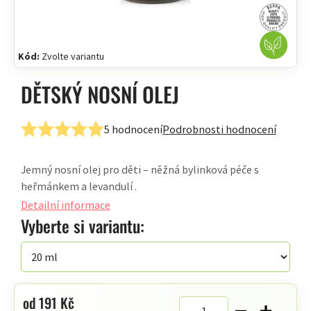
Kód:
Zvolte variantu
DĚTSKÝ NOSNÍ OLEJ
5 hodnocení
Podrobnosti hodnocení
Průměrné
hodnocení
Jemný nosní olej pro děti – něžná bylinková péče s
produktu
heřmánkem a levandulí .
je
5,0
Detailní informace
z
Vyberte si variantu:
5
hvězdiček.
od
191 Kč