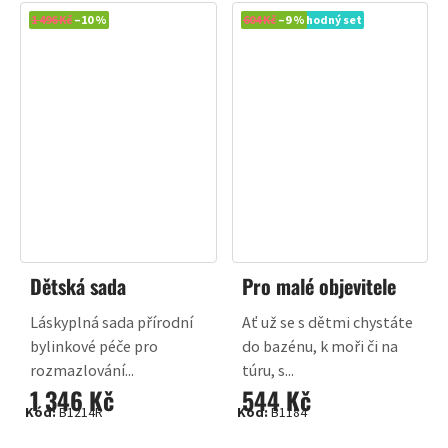
1 496 Kč
–10 %
Novinka
604 Kč
–9 %
Výhodný set
Dětská sada
Pro malé objevitele
Láskyplná sada přírodní
Ať už se s dětmi chystáte
bylinkové péče pro
do bazénu, k moři či na
rozmazlování...
túru, s...
1 346 Kč
544 Kč
Kód:
B1214R
Kód:
B1184