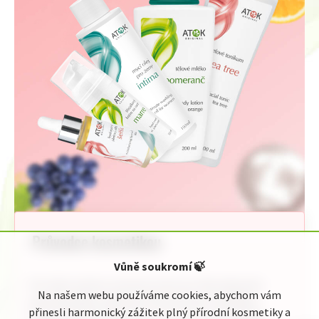
Průvodce kosmetikou
Vůně soukromí
🍃
Pro Vaši rychlou orientaci jsme pro Vás připravili
Na našem webu používáme cookies, abychom vám
jednoduchého průvodce kosmetickou nabídkou
přinesli harmonický zážitek plný přírodní kosmetiky a
Original ATOK. Naleznete zde celou naši nabídku