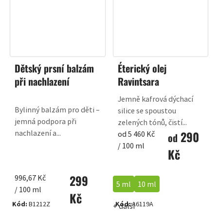
Dětský prsní balzám
Éterický olej
při nachlazení
Ravintsara
Jemně kafrová dýchací
Bylinný balzám pro děti –
silice se spoustou
jemná podpora při
zelených tónů, čistí...
290
nachlazení a...
Měrná
od 5 460 Kč
od
cena:
/ 100 ml
Kč
299
Měrná
996,67 Kč
5 ml
10 ml
cena:
/ 100 ml
Kč
Kód:
B1212Z
Kód:
A6119A
+ další