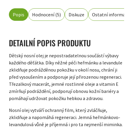
Popis
Hodnocení (5)
Diskuze
Ostatní informace
DETAILNÍ POPIS PRODUKTU
Dětský nosní olej je nepostradatelnou součástí výbavy
každého děťátka. Díky něžné péči heřmánku a levandule
zklidňuje podrážděnou pokožku v okolí nosu, chrání ji
před vysoušením a podporuje její přirozenou regeneraci.
Třezalkový macerát, jemné rostlinné oleje a vitamin E
zmírňují podráždění, podporují obnovu kožní bariéry a
pomáhají udržovat pokožku hebkou a zdravou.
Nosní olej vytváří ochranný film, který zvláčňuje,
zklidňuje a napomáhá regeneraci. Jemná heřmánkovo-
levandulová vůně je příjemná i pro ta nejmenší miminka.