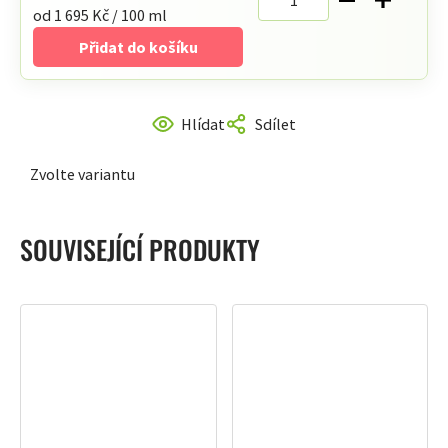
Měrná
od 1 695 Kč / 100 ml
cena:
Přidat do košíku
Hlídat
Sdílet
Zvolte variantu
SOUVISEJÍCÍ PRODUKTY