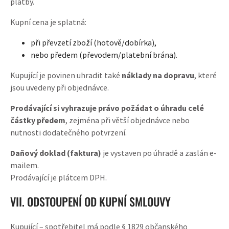
platby.
Kupní cena je splatná:
při převzetí zboží (hotově/dobírka),
nebo předem (převodem/platební brána).
Kupující je povinen uhradit také
náklady na dopravu
, které
jsou uvedeny při objednávce.
Prodávající si vyhrazuje právo požádat o úhradu celé
částky předem
, zejména při větší objednávce nebo
nutnosti dodatečného potvrzení.
Daňový doklad (faktura)
je vystaven po úhradě a zaslán e-
mailem.
Prodávající je plátcem DPH.
VII. ODSTOUPENÍ OD KUPNÍ SMLOUVY
Kupující – spotřebitel má podle § 1829 občanského