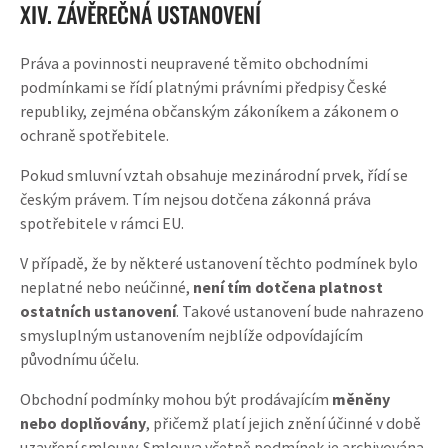
XIV. ZÁVĚREČNÁ USTANOVENÍ
Práva a povinnosti neupravené těmito obchodními
podmínkami se řídí platnými právními předpisy České
republiky, zejména občanským zákoníkem a zákonem o
ochraně spotřebitele.
Pokud smluvní vztah obsahuje mezinárodní prvek, řídí se
českým právem. Tím nejsou dotčena zákonná práva
spotřebitele v rámci EU.
V případě, že by některé ustanovení těchto podmínek bylo
neplatné nebo neúčinné,
není tím dotčena platnost
ostatních ustanovení
. Takové ustanovení bude nahrazeno
smysluplným ustanovením nejblíže odpovídajícím
původnímu účelu.
Obchodní podmínky mohou být prodávajícím
měněny
nebo doplňovány
, přičemž platí jejich znění účinné v době
uzavření smlouvy. Smlouva včetně podmínek je archivována