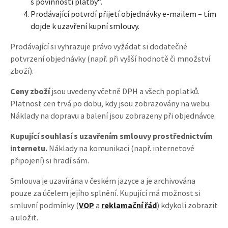
s povinností platby“.
Prodávající potvrdí přijetí objednávky e-mailem – tím
dojde k uzavření kupní smlouvy.
Prodávající si vyhrazuje právo vyžádat si dodatečné
potvrzení objednávky (např. při vyšší hodnotě či množství
zboží).
Ceny zboží
jsou uvedeny včetně DPH a všech poplatků.
Platnost cen trvá po dobu, kdy jsou zobrazovány na webu.
Náklady na dopravu a balení jsou zobrazeny při objednávce.
Kupující souhlasí s uzavřením smlouvy prostřednictvím
internetu.
Náklady na komunikaci (např. internetové
připojení) si hradí sám.
Smlouva je uzavírána v českém jazyce a je archivována
pouze za účelem jejího splnění. Kupující má možnost si
smluvní podmínky (
VOP
a
reklamační řád
) kdykoli zobrazit
a uložit.