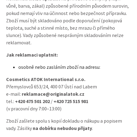
vůně, barva, zákal) způsobené přírodním původem surovin,
pokud nemají vliv na účinnost nebo bezpečnost přípravku.
Zboží musí být skladováno podle doporučení (pokojová
teplota, suché a stinné místo, bez mrazu či přímého
slunce). Vady způsobené nesprávným skladováním nelze
reklamovat.
Jak reklamaci uplatnit:
osobně nebo zasláním zboží na adresu:
Cosmetics ATOK International s.r.o.
Přemyslovců 653/24, 400 07 Ústí nad Labem
e-mail:
reklamace@originalatok.cz
tel.:
+420 475 501 202
/
+420 725 515 981
(v pracovní dny 7:00–13:00)
Zboží zašlete spolu s kopií dokladu o nákupu a popisem
vady. Zásilky
na dobírku nebudou přijaty
.