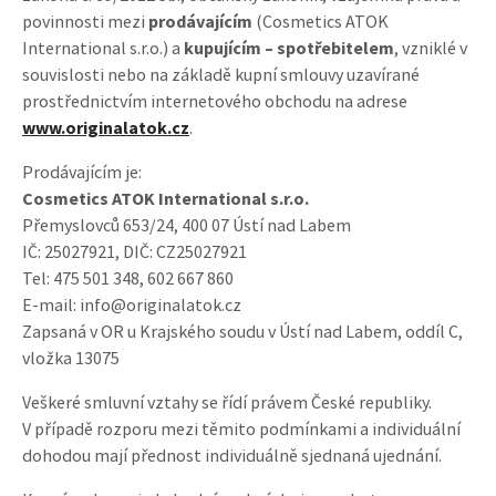
povinnosti mezi
prodávajícím
(Cosmetics ATOK
International s.r.o.) a
kupujícím – spotřebitelem
, vzniklé v
souvislosti nebo na základě kupní smlouvy uzavírané
prostřednictvím internetového obchodu na adrese
www.originalatok.cz
.
Prodávajícím je:
Cosmetics ATOK International s.r.o.
Přemyslovců 653/24, 400 07 Ústí nad Labem
IČ: 25027921, DIČ: CZ25027921
Tel: 475 501 348, 602 667 860
E-mail: info@originalatok.cz
Zapsaná v OR u Krajského soudu v Ústí nad Labem, oddíl C,
vložka 13075
Veškeré smluvní vztahy se řídí právem České republiky.
V případě rozporu mezi těmito podmínkami a individuální
dohodou mají přednost individuálně sjednaná ujednání.