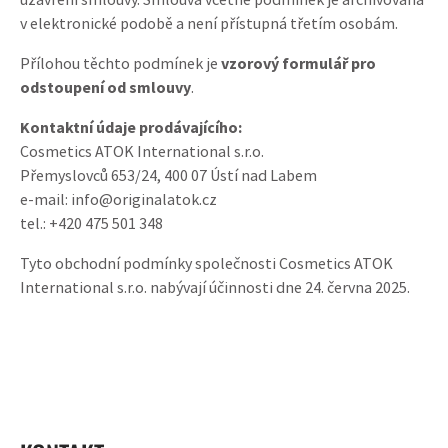
v elektronické podobě a není přístupná třetím osobám.
Přílohou těchto podmínek je
vzorový formulář pro
odstoupení od smlouvy
.
Kontaktní údaje prodávajícího:
Cosmetics ATOK International s.r.o.
Přemyslovců 653/24, 400 07 Ústí nad Labem
e-mail: info@originalatok.cz
tel.: +420 475 501 348
Tyto obchodní podmínky společnosti Cosmetics ATOK
International s.r.o. nabývají účinnosti dne 24. června 2025.
ZÁPATÍ