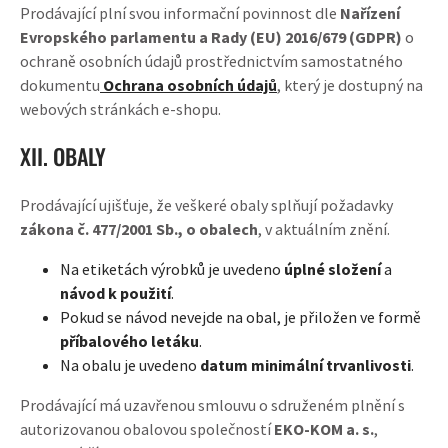
Prodávající plní svou informační povinnost dle
Nařízení
Evropského parlamentu a Rady (EU) 2016/679 (GDPR)
o
ochraně osobních údajů prostřednictvím samostatného
dokumentu
Ochrana osobních údajů
, který je dostupný na
webových stránkách e-shopu.
XII. OBALY
Prodávající ujišťuje, že veškeré obaly splňují požadavky
zákona č. 477/2001 Sb., o obalech
, v aktuálním znění.
Na etiketách výrobků je uvedeno
úplné složení
a
návod k použití
.
Pokud se návod nevejde na obal, je přiložen ve formě
příbalového letáku
.
Na obalu je uvedeno
datum minimální trvanlivosti
.
Prodávající má uzavřenou smlouvu o sdruženém plnění s
autorizovanou obalovou společností
EKO-KOM a. s.
,