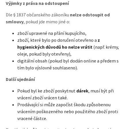
Výjimky z práva na odstoupení
Dle § 1837 občanského zákoníku
nelze odstoupit od
smlouvy
, pokud jde mimo jiné o:
zboží upravené na přání kupujícího,
zboží, které bylo po doručení otevřeno a
z
hygienických důvodů ho nelze vrátit
(např. krémy,
oleje, pokud byly otevřeny),
digitální obsah (pokud byl dodán online a předem s
tím bylo výslovně souhlaseno).
Další ujednání
Pokud byl ke zboží poskytnut
dárek
, musí být při
vrácení zboží vrácen také.
Prodávající si může započíst škodu způsobenou
vrácením poškozeného nebo použitého zboží proti
vracené částce.