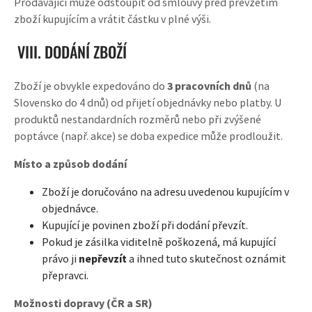
Prodávající může odstoupit od smlouvy před převzetím
zboží kupujícím a vrátit částku v plné výši.
VIII. DODÁNÍ ZBOŽÍ
Zboží je obvykle expedováno do
3 pracovních dnů
(na
Slovensko do 4 dnů) od přijetí objednávky nebo platby. U
produktů nestandardních rozměrů nebo při zvýšené
poptávce (např. akce) se doba expedice může prodloužit.
Místo a způsob dodání
Zboží je doručováno na adresu uvedenou kupujícím v
objednávce.
Kupující je povinen zboží při dodání převzít.
Pokud je zásilka viditelně poškozená, má kupující
právo ji
nepřevzít
a ihned tuto skutečnost oznámit
přepravci.
Možnosti dopravy (ČR a SR)