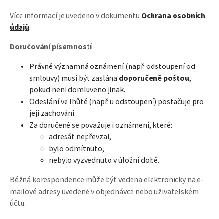
Více informací je uvedeno v dokumentu
Ochrana osobních
údajů
.
Doručování písemností
Právně významná oznámení (např. odstoupení od
smlouvy) musí být zaslána
doporučeně poštou
,
pokud není domluveno jinak.
Odeslání ve lhůtě (např. u odstoupení) postačuje pro
její zachování.
Za doručené se považuje i oznámení, které:
adresát nepřevzal,
bylo odmítnuto,
nebylo vyzvednuto v úložní době.
Běžná korespondence může být vedena elektronicky na e-
mailové adresy uvedené v objednávce nebo uživatelském
účtu.