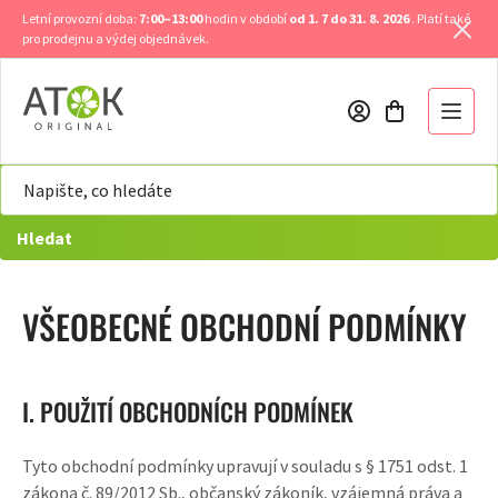
Přejít
Letní provozní doba:
7:00–13:00
hodin v období
od 1. 7 do 31. 8. 2026
. Platí také
na
pro prodejnu a výdej objednávek.
obsah
Hledat
VŠEOBECNÉ OBCHODNÍ PODMÍNKY
I. POUŽITÍ OBCHODNÍCH PODMÍNEK
Tyto obchodní podmínky upravují v souladu s § 1751 odst. 1
zákona č. 89/2012 Sb., občanský zákoník, vzájemná práva a