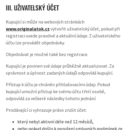
III. UŽIVATELSKÝ ÚČET
Kupující si může na webových stránkách
www.originalatok.cz
vytvořit uživatelský účet, pokud při
registraci uvede pravdivé a aktuální údaje. Z uživatelského
účtu lze provádět objednávky.
Objednávat je možné také bez registrace.
Kupující je povinen své údaje průběžně aktualizovat. Za
správnost a úplnost zadaných údajů odpovídá kupující.
Přístup k účtu je chráněn přihlašovacími údaji. Pokud
kupující umožní přístup ke svému účtu třetí osobě,
odpovídá za veškeré následky tohoto jednání.
Prodávající si vyhrazuje právo zrušit účet:
který nebyl aktivní déle než 12 měsíců,
nebo pokud došlo k porušení smluvních podmínek ze