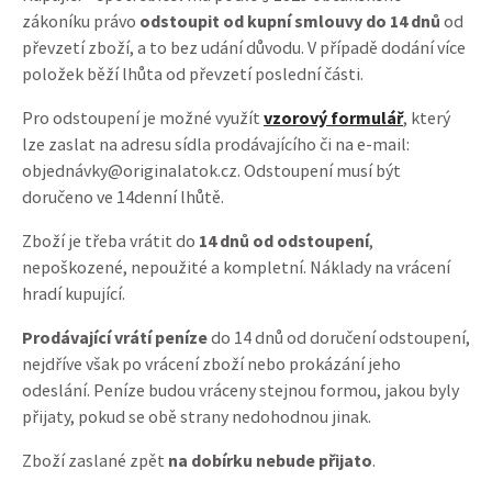
zákoníku právo
odstoupit od kupní smlouvy do 14 dnů
od
převzetí zboží, a to bez udání důvodu. V případě dodání více
položek běží lhůta od převzetí poslední části.
Pro odstoupení je možné využít
vzorový formulář
, který
lze zaslat na adresu sídla prodávajícího či na e-mail:
objednávky@originalatok.cz. Odstoupení musí být
doručeno ve 14denní lhůtě.
Zboží je třeba vrátit do
14 dnů od odstoupení
,
nepoškozené, nepoužité a kompletní. Náklady na vrácení
hradí kupující.
Prodávající vrátí peníze
do 14 dnů od doručení odstoupení,
nejdříve však po vrácení zboží nebo prokázání jeho
odeslání. Peníze budou vráceny stejnou formou, jakou byly
přijaty, pokud se obě strany nedohodnou jinak.
Zboží zaslané zpět
na dobírku nebude přijato
.