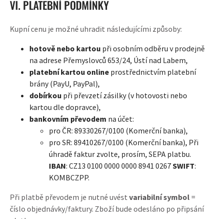
VI. PLATEBNÍ PODMÍNKY
Kupní cenu je možné uhradit následujícími způsoby:
hotově nebo kartou
při osobním odběru v prodejně
na adrese Přemyslovců 653/24, Ústí nad Labem,
platební kartou online
prostřednictvím platební
brány (PayU, PayPal),
dobírkou
při převzetí zásilky (v hotovosti nebo
kartou dle dopravce),
bankovním převodem
na účet:
pro ČR: 89330267/0100 (Komerční banka),
pro SR: 89410267/0100 (Komerční banka), Při
úhradě faktur zvolte, prosím, SEPA platbu.
IBAN
: CZ13 0100 0000 0000 8941 0267
SWIFT
:
KOMBCZPP.
Při platbě převodem je nutné uvést
variabilní symbol
=
číslo objednávky/faktury. Zboží bude odesláno po připsání