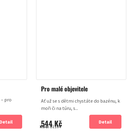
Pro malé objevitele
 – pro
Ať už se s dětmi chystáte do bazénu, k
moři či na túru, s...
544 Kč
Detail
Detail
Kód:
B1184