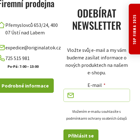
Firemní prodejna
ODEBÍRAT
TOP FIRMA 2025
NEWSLETTER
Přemyslovců 653/24, 400
07 Ústí nad Labem
expedice@originalatok.cz
Vložte svůj e-mail a my vám
budeme zasílat informace o
725 515 981
nových produktech na našem
Po-Pá: 7:00 – 13:00
e-shopu.
E-mail
Podrobné informace
Vložením e-mailu souhlasíte s
podmínkami ochrany osobních údajů
Přihlásit se