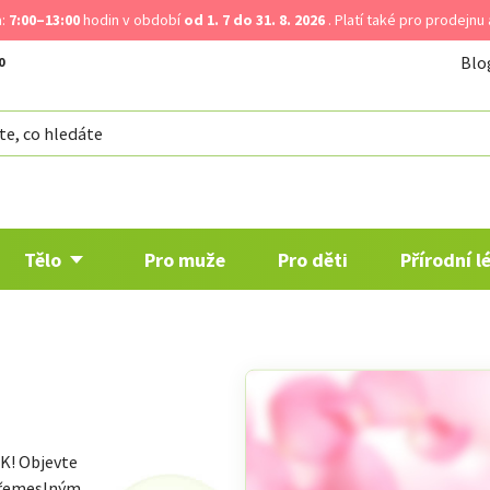
a:
7:00–13:00
hodin v období
od 1. 7 do 31. 8. 2026
. Platí také pro prodejnu
Blo
Tělo
Pro muže
Pro děti
Přírodní l
OK! Objevte
a řemeslným