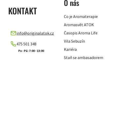
O nás
KONTAKT
Co je Aromaterapie
Aromasvět ATOK
Časopis Aroma Life
info
@
originalatok.cz
Vila Sebuzín
475 501 348
Kariéra
Staň se ambasadorem