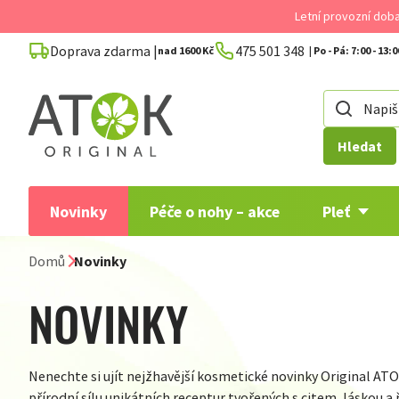
Přejít
Letní provozní dob
na
Doprava zdarma |
475 501 348
obsah
nad 1600 Kč
Hledat
Novinky
Péče o nohy – akce
Pleť
Domů
Novinky
NOVINKY
Nenechte si ujít nejžhavější kosmetické novinky Original AT
přírodní sílu unikátních receptur tvořených s citem, láskou 