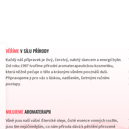
VĚŘÍME
V SÍLU PŘÍRODY
Každý náš přípravek je živý, čerstvý, nabitý sluncem a energií bylin.
Od roku 1997 tvoříme přírodní aromaterapeutickou kosmetiku,
která něžně pečuje o tělo a krásnými vůněmi povznáší duši.
Připravujeme ji pro vás s láskou, nadšením, šetrnými ručními
postupy.
MILUJEME
AROMATERAPII
Vůně jsou naší vášní. Éterické oleje, čisté esence vonných rostlin,
jsou tím nejúčinnějším, co nám příroda dává k pěstění přirozené