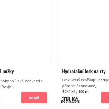
é nožky
Hydratační lesk na rty
Lesk, který zkrášluje i pečuje
 nohy po úlevě, hebkosti a
přirozeně tónované,...
Dvojice...
Měrná
4 240 Kč / 100 ml
318 Kč
cena:
Detail
D
Kód:
B1164K