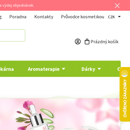
 a výdej objednávek.
g
Poradna
Kontakty
Průvodce kosmetikou
CZK
Prázdný košík
Nákupní košík
ékárna
Aromaterapie
Dárky
Osta