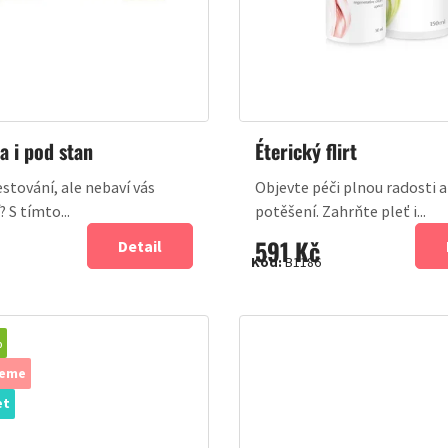
a i pod stan
Éterický flirt
estování, ale nebaví vás
Objevte péči plnou radosti a
? S tímto...
potěšení. Zahrňte pleť i...
591 Kč
Detail
Kód:
B1186
%
jeme
et