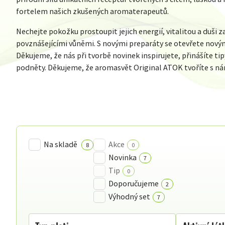
fortelem našich zkušených aromaterapeutů.
Nechejte pokožku prostoupit jejich energií, vitalitou a duši za
povznášejícími vůněmi. S novými preparáty se otevřete nový
Děkujeme, že nás při tvorbě novinek inspirujete, přinášíte tip
podněty. Děkujeme, že aromasvět Original ATOK tvoříte s n
Na skladě
Akce
8
0
Novinka
7
Tip
0
Doporučujeme
2
Výhodný set
7