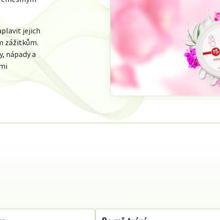
plavit jejich
m zážitkům.
y, nápady a
ámi