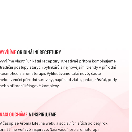
VYVÍJÍME
ORIGINÁLNÍ RECEPTURY
Vyvíjíme vlastní unikátní receptury. Kreativně přitom kombinujeme
tradiční postupy starých bylinkářů s nejnovějšími trendy v přírodní
kosmetice a aromaterapii. Vyhledáváme také nové, často
nekonvenční přírodní suroviny, například zlato, jantar, křišťál, perly
nebo přírodní liftingové komplexy.
NASLOUCHÁME
A INSPIRUJEME
V časopise Aroma Life, na webu a sociálních sítích po celý rok
přinášíme voňavé inspirace. Naši vášeň pro aromaterapii