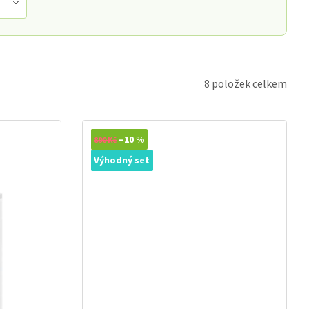
8
položek celkem
Novinka
–10 %
890 Kč
Výhodný set