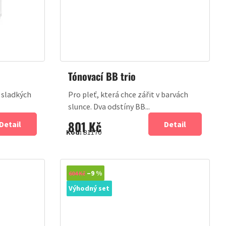
Tónovací BB trio
 sladkých
Pro pleť, která chce zářit v barvách
slunce. Dva odstíny BB...
801 Kč
Detail
Detail
Kód:
B1170
Novinka
–9 %
604 Kč
Výhodný set