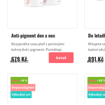
Anti-pigment den a noc
Do letadl
Rozjasněte svou pleť s perlovými
Milujete c
krémy Anti-pigment. Pomáhají...
balení věcí
679 Kč
891 Kč
Detail
Kód:
B1182Z
Kód:
B1183
Novinka
–9 %
Novinka
–10 
862 Kč
516 Kč
Doporučujeme
Doporuču
Výhodný set
Výhodný s