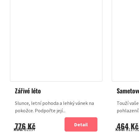
Zářivé léto
Sametov
Slunce, letní pohoda a lehký vánek na
Touží vaše
pokožce. Podpořte její...
pohlazení? 
776 Kč
464 Kč
Detail
Kód:
B1157
Kód:
B1171