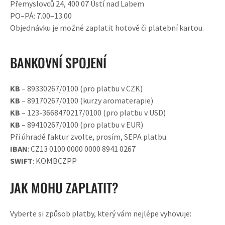
Přemyslovců 24, 400 07 Ústí nad Labem
PO–PÁ: 7.00–13.00
Objednávku je možné zaplatit hotově či platební kartou.
BANKOVNÍ SPOJENÍ
KB
– 89330267/0100 (pro platbu v CZK)
KB
– 89170267/0100 (kurzy aromaterapie)
KB
– 123-3668470217/0100 (pro platbu v USD)
KB
– 89410267/0100 (pro platbu v EUR)
Při úhradě faktur zvolte, prosím, SEPA platbu.
IBAN
: CZ13 0100 0000 0000 8941 0267
SWIFT
: KOMBCZPP
JAK MOHU ZAPLATIT?
Vyberte si způsob platby, který vám nejlépe vyhovuje: