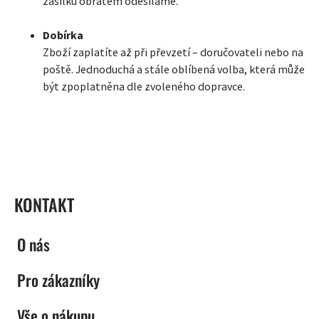
zásilku obratem odesíláme.
Dobírka
Zboží zaplatíte až při převzetí – doručovateli nebo na
poště. Jednoduchá a stále oblíbená volba, která může
být zpoplatněna dle zvoleného dopravce.
ZÁPATÍ
KONTAKT
O nás
Pro zákazníky
Vše o nákupu