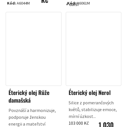
Kód:
A6044M
Kód:
A6061M
+ další
Éterický olej Růže
Éterický olej Nerol
damašská
Silice z pomerančových
květů, stabilizuje emoce,
Povznáší a harmonizuje,
mírní úzkost...
podporuje ženskou
1 030
Měrná
103 000 Kč
energii a mateřství