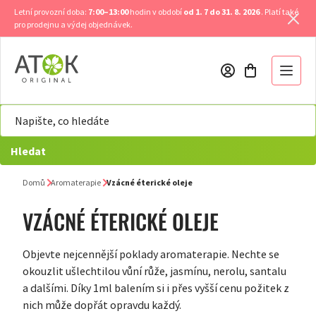
Přejít
Letní provozní doba:
7:00–13:00
hodin v období
od 1. 7 do 31. 8. 2026
. Platí také
na
pro prodejnu a výdej objednávek.
obsah
Hledat
Domů
Aromaterapie
Vzácné éterické oleje
VZÁCNÉ ÉTERICKÉ OLEJE
Objevte nejcennější poklady aromaterapie. Nechte se
okouzlit ušlechtilou vůní růže, jasmínu, nerolu, santalu
a dalšími. Díky 1ml balením si i přes vyšší cenu požitek z
nich může dopřát opravdu každý.