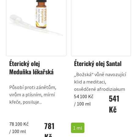
Éterický olej
Éterický olej Santal
Meduňka lékařská
„Božská“ vůně navozující
klid a meditaci,
Působí proti zánětům,
osvědčené afrodiziakum
virům a plísním, mírní
541
Měrná
54 100 Kč
křeče, posiluje...
cena:
/ 100 ml
Kč
781
Měrná
78 100 Kč
1 ml
cena:
/ 100 ml
Kč