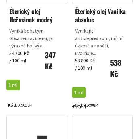
Éterický olej
Éterický olej Vanilka
Heřmánek modrý
absolue
Vyniká bohatým
Vynikající
obsahem azulenu, je
antidepresivum, mírní
výrazně hojivý a...
úzkost a napětí,
347
Měrná
34 700 Kč
uvolňuje...
538
cena:
Měrná
/ 100 ml
53 800 Kč
Kč
cena:
/ 100 ml
Kč
1 ml
1 ml
Kód:
A6019M
Kód:
A6088M
+ další
+ další