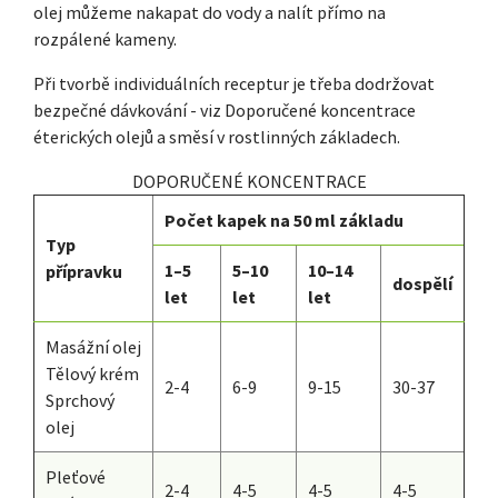
olej můžeme nakapat do vody a nalít přímo na
rozpálené kameny.
Při tvorbě individuálních receptur je třeba dodržovat
bezpečné dávkování - viz Doporučené koncentrace
éterických olejů a směsí v rostlinných základech.
DOPORUČENÉ KONCENTRACE
Počet kapek na 50 ml základu
Typ
1–5
5–10
10–14
přípravku
dospělí
let
let
let
Masážní olej
Tělový krém
2-4
6-9
9-15
30-37
Sprchový
olej
Pleťové
2-4
4-5
4-5
4-5