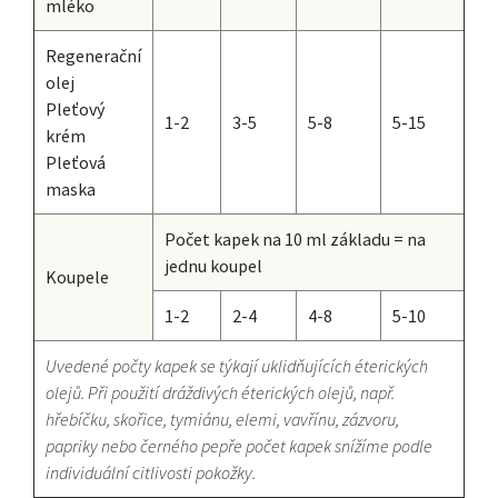
mléko
Regenerační
olej
Pleťový
1-2
3-5
5-8
5-15
krém
Pleťová
maska
Počet kapek na 10 ml základu = na
jednu koupel
Koupele
1-2
2-4
4-8
5-10
Uvedené počty kapek se týkají uklidňujících éterických
olejů. Při použití dráždivých éterických olejů, např.
hřebíčku, skořice, tymiánu, elemi, vavřínu, zázvoru,
papriky nebo černého pepře počet kapek snížíme podle
individuální citlivosti pokožky.