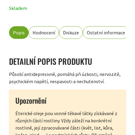
Skladem
Popis
Hodnocení
Diskuze
Ostatní informace
DETAILNÍ POPIS PRODUKTU
Působí antidepresivně, pomáhá při úzkosti, nervozitě,
psychickém napětí, nespavosti a nechutenství.
Upozornění
Éterické oleje jsou vonné těkavé látky získávané z
různých částí rostliny. Vždy záleží na konkrétní
rostlině, její zpracovávané části (květ, list, kůra,
kořen, plod, …) a podmínkách růstu. Při změně