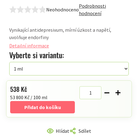
Podrobnosti
Neohodnoceno
Průměrné
hodnocení
hodnocení
produktu
Vynikající antidepresivum, mírní úzkost a napětí,
je
uvolňuje endorfiny
0,0
Detailní informace
z
Vyberte si variantu:
5
hvězdiček.
538 Kč
Měrná
53 800 Kč / 100 ml
cena:
Přidat do košíku
Hlídat
Sdílet