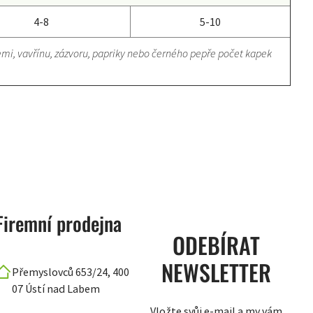
4-8
5-10
elemi, vavřínu, zázvoru, papriky nebo černého pepře počet kapek
Firemní prodejna
ODEBÍRAT
NEWSLETTER
Přemyslovců 653/24, 400
07 Ústí nad Labem
Vložte svůj e-mail a my vám