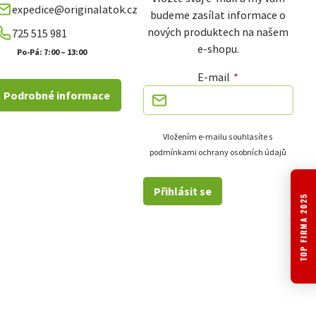
expedice@originalatok.cz
budeme zasílat informace o
nových produktech na našem
725 515 981
e-shopu.
Po-Pá: 7:00 – 13:00
E-mail
Podrobné informace
Vložením e-mailu souhlasíte s
podmínkami ochrany osobních údajů
Přihlásit se
TOP FIRMA 2025