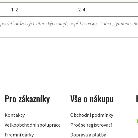
1-2
2-4
 použití dráždivých éterických olejů, např. hřebíčku, skořice, tymiánu, 
Pro zákazníky
Vše o nákupu
Kontakty
Obchodní podmínky
Velkoobchodní spolupráce
Proč se registrovat?
Firemní dárky
Doprava a platba