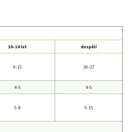
10–14 let
dospělí
9-15
30-37
4-5
4-5
5-8
5-15