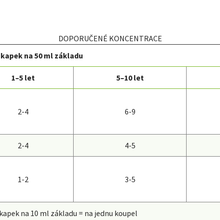
DOPORUČENÉ KONCENTRACE
 kapek na 50 ml základu
1–5 let
5–10 let
2-4
6-9
2-4
4-5
1-2
3-5
kapek na 10 ml základu = na jednu koupel