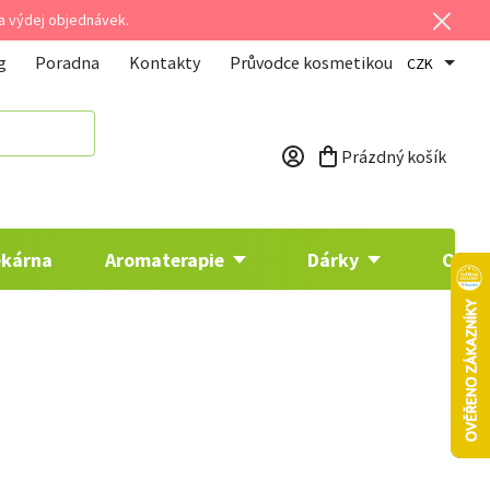
 a výdej objednávek.
g
Poradna
Kontakty
Průvodce kosmetikou
CZK
Prázdný košík
Nákupní košík
ékárna
Aromaterapie
Dárky
Osta