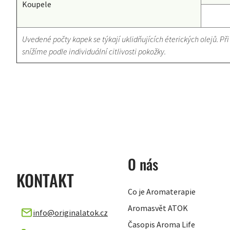
Koupele
Uvedené počty kapek se týkají uklidňujících éterických olejů. Při
snížíme podle individuální citlivosti pokožky.
ZÁPATÍ
O nás
KONTAKT
Co je Aromaterapie
Aromasvět ATOK
info
@
originalatok.cz
Časopis Aroma Life