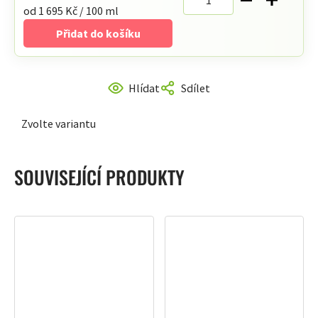
Měrná
od 1 695 Kč / 100 ml
cena:
Přidat do košíku
Hlídat
Sdílet
Zvolte variantu
SOUVISEJÍCÍ PRODUKTY