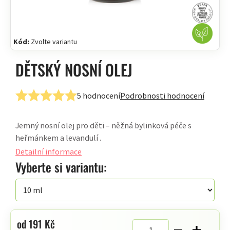
Kód:
Zvolte variantu
DĚTSKÝ NOSNÍ OLEJ
5 hodnocení
Podrobnosti hodnocení
Průměrné
hodnocení
Jemný nosní olej pro děti – něžná bylinková péče s
produktu
heřmánkem a levandulí .
je
5,0
Detailní informace
z
Vyberte si variantu:
5
hvězdiček.
od
191 Kč