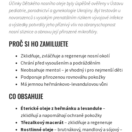
Účinky Dětského nosního oleje byly úspěšně ověřeny v Ústavu
pediatrie, porodnictví a gynekologie Ukrajiny. Byl testován u
novorozenců s vysokým prenatálním rizikem vývojové infekce
a výsledky potvrdily jeho příznivý vliv na obranyschopnost
nosní sliznice a obnovu její přirozené mikroflóry.
PROČ SI HO ZAMILUJETE
Zklidňuje, zvláčňuje a regeneruje nosní okolí
Chrání před vysoušením a podrážděním
Neobsahuje mentol – je vhodný i pro nejmenší děti
Podporuje přirozenou rovnováhu pokožky
Má jemnou heřmánkovo-levandulovou vůni
CO OBSAHUJE
Éterické oleje z heřmánku a levandule
–
zklidňují a napomáhají ochraně pokožky
Třezalkový macerát
– zklidňuje a regeneruje
Rostlinné oleje
– brutnákový, mandlový a sójový –