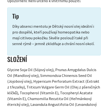
Upozornění: Není určeno k vnitřnímu použití.
Tip
Díky absenci mentolu je Dětský nosní olej ideální i
pro dospělé, kteří používají homeopatika nebo
mají citlivou pokožku. Skvěle poslouží také při
senné rýmě – jemně zklidňuje a chrání nosní okolí.
SLOŽENÍ
Glycine Soja Oil (Sójový olej), Prunus Amygdalus Dulcis
Oil (Mandlový olej), Simmondsia Chinensis Seed Oil
(Jojobový olej), Hypericum Perforatum Extract (Extrakt
z třezalky), Triticum Vulgare Germ Oil (Olej z pšeničných
klíčků), Tocopherol (Vitamín E), Tocopheryl Acatate
(Vitamín E), Chamomilla Recutita Oil (Heřmánkový
éterický olej), Lavandula Angustifolia Oil (Levandulový