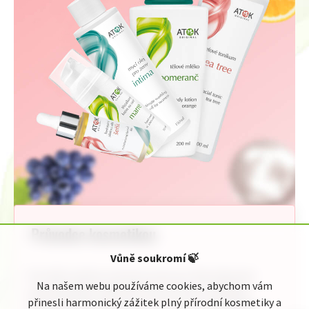
Průvodce kosmetikou
Vůně soukromí
🍃
Pro Vaši rychlou orientaci jsme pro Vás připravili
Na našem webu používáme cookies, abychom vám
jednoduchého průvodce kosmetickou nabídkou
přinesli harmonický zážitek plný přírodní kosmetiky a
Original ATOK. Naleznete zde celou naši nabídku