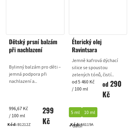
Dětský prsní balzám
Éterický olej
při nachlazení
Ravintsara
Jemně kafrová dýchací
Bylinný balzám pro děti –
silice se spoustou
jemná podpora při
zelených tónů, čistí...
290
nachlazení a...
Měrná
od 5 460 Kč
od
cena:
/ 100 ml
Kč
299
Měrná
996,67 Kč
5 ml
10 ml
cena:
/ 100 ml
Kč
Kód:
B1212Z
Kód:
A6119A
+ další