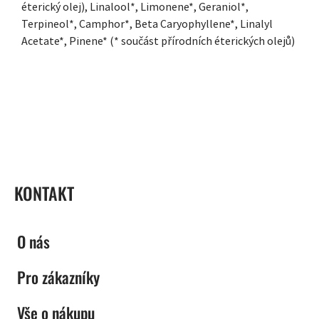
éterický olej), Linalool*, Limonene*, Geraniol*,
Terpineol*, Camphor*, Beta Caryophyllene*, Linalyl
Acetate*, Pinene* (* součást přírodních éterických olejů)
ZÁPATÍ
KONTAKT
O nás
Pro zákazníky
Vše o nákupu