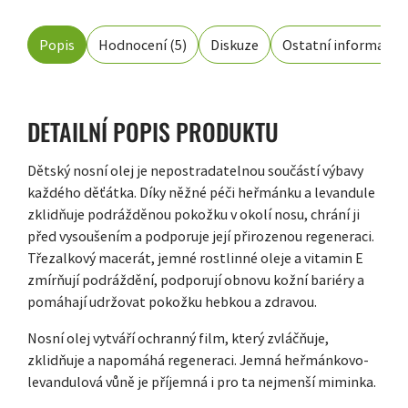
Popis
Hodnocení (5)
Diskuze
Ostatní informace
DETAILNÍ POPIS PRODUKTU
Dětský nosní olej je nepostradatelnou součástí výbavy
každého děťátka. Díky něžné péči heřmánku a levandule
zklidňuje podrážděnou pokožku v okolí nosu, chrání ji
před vysoušením a podporuje její přirozenou regeneraci.
Třezalkový macerát, jemné rostlinné oleje a vitamin E
zmírňují podráždění, podporují obnovu kožní bariéry a
pomáhají udržovat pokožku hebkou a zdravou.
Nosní olej vytváří ochranný film, který zvláčňuje,
zklidňuje a napomáhá regeneraci. Jemná heřmánkovo-
levandulová vůně je příjemná i pro ta nejmenší miminka.