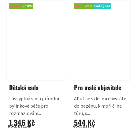
1 496 Kč
–10 %
Novinka
604 Kč
–9 %
Výhodný set
Dětská sada
Pro malé objevitele
Láskyplná sada přírodní
Ať už se s dětmi chystáte
bylinkové péče pro
do bazénu, k moři či na
rozmazlování...
túru, s...
1 346 Kč
544 Kč
Kód:
B1214R
Kód:
B1184