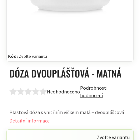
Kód:
Zvolte variantu
DÓZA DVOUPLÁŠŤOVÁ - MATNÁ
Podrobnosti
Neohodnoceno
Průměrné
hodnocení
hodnocení
produktu
Plastová dóza s vnitřním víčkem malá – dvouplášťová
je
Detailní informace
0,0
z
Zvolte variantu
5