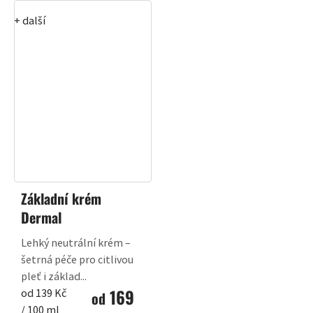
+ další
Základní krém
Dermal
Lehký neutrální krém –
šetrná péče pro citlivou
pleť i základ...
169
Měrná
od 139 Kč
od
cena:
/ 100 ml