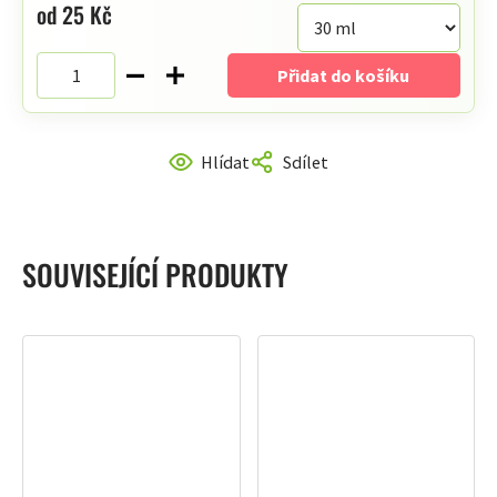
od
25 Kč
hvězdiček.
Měrná
cena:
Přidat do košíku
Hlídat
Sdílet
SOUVISEJÍCÍ PRODUKTY