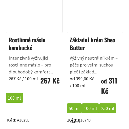
Rostlinné máslo
Základní krém Shea
bambucké
Butter
Intenzivně vyživující
Výživný neutrální krém –
rostlinné máslo – pro
péče pro velmi suchou
dlouhodobý komfort...
pleť i základ...
267 Kč
311
Měrná
Měrná
267 Kč / 100 ml
od 399,60 Kč
od
cena:
cena:
/ 100 ml
Kč
100 ml
50 ml
100 ml
250 ml
Kód:
A1029E
Kód:
B1074D
+ další