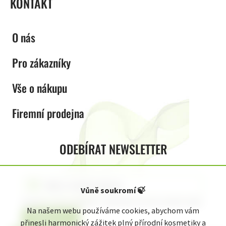
KONTAKT
O nás
Pro zákazníky
Vše o nákupu
Firemní prodejna
ODEBÍRAT NEWSLETTER
Vůně soukromí
🍃
Vložením e-mailu souhlasíte s
podmínkami ochrany osobních údajů
Na našem webu používáme cookies, abychom vám
Přihlásit se
přinesli harmonický zážitek plný přírodní kosmetiky a