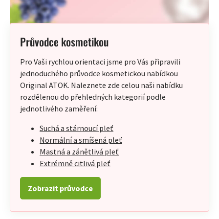
Průvodce kosmetikou
Pro Vaši rychlou orientaci jsme pro Vás připravili
jednoduchého průvodce kosmetickou nabídkou
Original ATOK. Naleznete zde celou naši nabídku
rozdělenou do přehledných kategorií podle
jednotlivého zaměření:
Suchá a stárnoucí pleť
Normální a smíšená pleť
Mastná a zánětlivá pleť
Extrémně citlivá pleť
Zobrazit průvodce