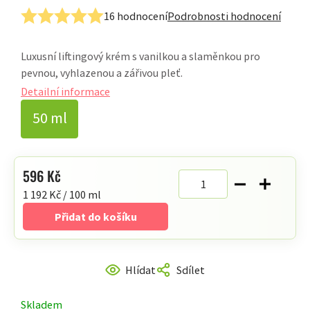
16 hodnocení
Podrobnosti hodnocení
Průměrné
hodnocení
Luxusní liftingový krém s vanilkou a slaměnkou pro
produktu
pevnou, vyhlazenou a zářivou pleť.
je
5,0
Detailní informace
z
50 ml
5
hvězdiček.
596 Kč
Měrná
1 192 Kč / 100 ml
cena:
Přidat do košíku
Hlídat
Sdílet
Skladem