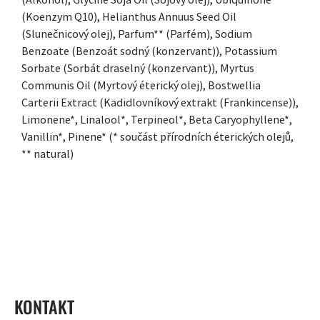
(Koenzym Q10), Helianthus Annuus Seed Oil
(Slunečnicový olej), Parfum** (Parfém), Sodium
Benzoate (Benzoát sodný (konzervant)), Potassium
Sorbate (Sorbát draselný (konzervant)), Myrtus
Communis Oil (Myrtový éterický olej), Bostwellia
Carterii Extract (Kadidlovníkový extrakt (Frankincense)),
Limonene*, Linalool*, Terpineol*, Beta Caryophyllene*,
Vanillin*, Pinene* (* součást přírodních éterických olejů,
** natural)
ZÁPATÍ
KONTAKT