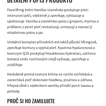
Facelifting krém Vanilka-slaměnka poskytuje pleti
intenzivní péči, viditelně ji zpevňuje, vyhlazuje a
sjednocuje. Vanilka a slaměnka spolu s grepem, myrtou a
práškem z perel pleť revitalizují, omlazují a navrací jí
mladistvou jiskru a jas.
Unikátní komplex přírodních extraktů působí liftingově,
zpevňuje kontury a vypíná pleť. Kyselina hyaluronová a
koenzym Q10 poskytují hloubkovou hydrataci, zatímco
bohatá směs rostlinných olejů vyživuje, zjemňuje a
zvláčňuje.
Hedvábně jemná textura krému se rychle vstřebává a
zanechává pleť dokonale hladkou, pružnou a zářivou.
Hřejivá vůně s nádechem vanilky přináší pocit luxusu a
pohody.
PROČ SI HO ZAMILUJETE