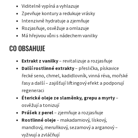
Viditelně vypíná a vyhlazuje
Zpevňuje kontury a redukuje vrásky
Intenzivně hydratuje a zjemňuje
Rozjasňuje, osvěžuje a omlazuje
Má hřejivou vůni s nádechem vanilky
CO OBSAHUJE
Extrakt z vanilky
– revitalizuje a rozjasňuje
Další rostlinné extrakty
– přeslička, pískavice
řecké seno, chmel, kadidlovník, vinná réva, mořské
řasy a další – zajišťují liftingový efekt a podporují
regeneraci
Éterické oleje ze slaměnky, grepu a myrty
–
osvěžují a tonizují
Prášek z perel
– zjemňuje a rozjasňuje
Rostlinné oleje
– makadamiový, lískový,
mandlový, meruňkový, sezamový a arganový –
vyživují a zvláčňují