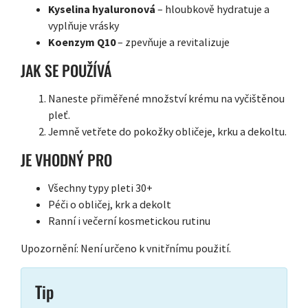
Kyselina hyaluronová
– hloubkově hydratuje a
vyplňuje vrásky
Koenzym Q10
– zpevňuje a revitalizuje
JAK SE POUŽÍVÁ
Naneste přiměřené množství krému na vyčištěnou
pleť.
Jemně vetřete do pokožky obličeje, krku a dekoltu.
JE VHODNÝ PRO
Všechny typy pleti 30+
Péči o obličej, krk a dekolt
Ranní i večerní kosmetickou rutinu
Upozornění: Není určeno k vnitřnímu použití.
Tip