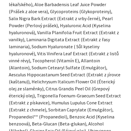
lékařského), Aloe Barbadensis Leaf Juice Powder
(Prášek z aloe vera), Glycoproteins (Glykoproteiny),
Salix Nigra Bark Extract (Extrakt z vrby černé), Pearl
Powder (Perlový prášek), Hyaluronic Acid (Kyselina
hyaluronová), Vanilla Planifolia Fruit Extract (Extrakt z
vanilky), Laminaria Digitata Extract (Extrakt z řasy
laminaria), Sodium Hyaluronate ( Sůl kyseliny
hyaluronové), Vitis Vinifera Leaf Extract (Extrakt z listů
vinné révy), Tocopherol (Vitamín E), Allantoin
(Alantoin), Sodium Cetearyl Sulfate (Emulgátor),
Aesculus Hippocastanum Seed Extract (Extrakt z jírovce
(kaštanu)), Helichrysum Italicum Flower Oil (Éterický
olej ze slaměnky), Citrus Grandis Peel Oil (Grepový
éterický olej), Trigonella Foenum-Graecum Seed Extract
(Extrakt z pískavice), Humulus Lupulus Cone Extract
(Extrakt z chmele), Sorbitan Caprylate (Emulgátor),
Propanediol** (Propanediol), Benzoic Acid (Kyselina
benzoová), Beta-Glucan (Beta-glukan), Alcohol
(Alkohol), Glycine Soja Oil (Sójový olej), Ubiquinone