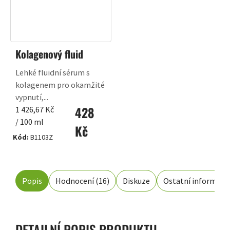
Kolagenový fluid
Lehké fluidní sérum s
kolagenem pro okamžité
vypnutí,...
428
Měrná
1 426,67 Kč
cena:
/ 100 ml
Kč
Kód:
B1103Z
Popis
Hodnocení (16)
Diskuze
Ostatní informace
DETAILNÍ POPIS PRODUKTU