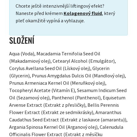
Chcete ještě intenzivnější liftingový efekt?
Naneste před krémem
Kolagenový fluid
, který
pleť okamžitě vypíná a vyhlazuje.
SLOŽENÍ
Aqua (Voda), Macadamia Ternifolia Seed Oil
(Makadamiový olej), Cetearyl Alcohol (Emulgátor),
Corylus Avellana Seed Oil (Lískový olej), Glycerin
(Glycerin), Prunus Amygdalus Dulcis Oil (Mandlový olej),
Prunus Armeniaca Kernel Oil (Meruňkový olej),
Tocopheryl Acetate (Vitamín E), Sesamum Indicum Seed
Oil (Sezamový olej), Panthenol (Panthenol), Equisetum
Arvense Extract (Extrakt z přesličky), Bellis Perennis
Flower Extract (Extrakt ze sedmikrásky), Amaranthus
Caudathus Seed Extract (Extrakt z laskavce (amarantu)),
Argania Spinosa Kernel Oil (Arganový olej), Calenudula
Officinalis Flower Extract (Extrakt z měsíčku