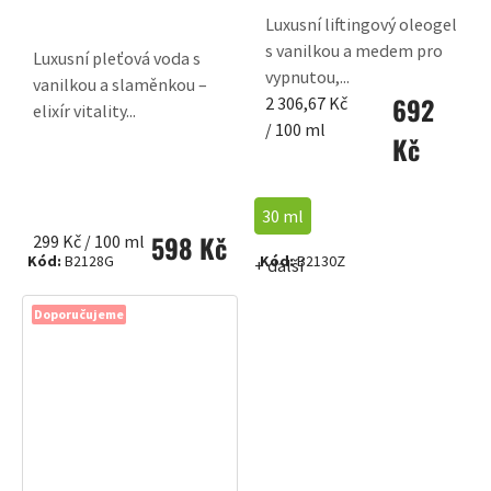
Luxusní liftingový oleogel
s vanilkou a medem pro
Luxusní pleťová voda s
vypnutou,...
vanilkou a slaměnkou –
692
Měrná
2 306,67 Kč
elixír vitality...
cena:
/ 100 ml
Kč
30 ml
598 Kč
Měrná
299 Kč / 100 ml
Kód:
B2128G
Kód:
B2130Z
+ další
cena:
Doporučujeme