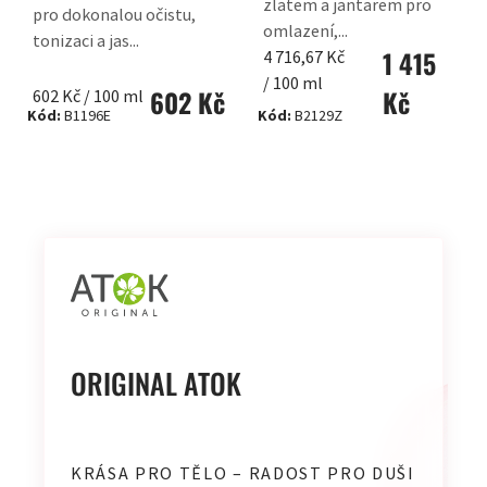
zlatem a jantarem pro
pro dokonalou očistu,
omlazení,...
tonizaci a jas...
1 415
Měrná
4 716,67 Kč
cena:
/ 100 ml
602 Kč
Kč
Měrná
602 Kč / 100 ml
Kód:
B1196E
Kód:
B2129Z
cena:
OVLÁDACÍ
PRVKY
VÝPISU
ORIGINAL ATOK
KRÁSA PRO TĚLO – RADOST PRO DUŠI