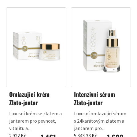
Omlazující krém
Intenzivní sérum
Zlato-jantar
Zlato-jantar
Luxusní krém se zlatem a
Luxusní omlazující sérum
jantarem pro pevnost,
s 24karátovým zlatem a
vitalitu a...
jantarem pro...
Měrná
Měrná
2 922 Kč
5 343,33 Kč