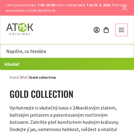
Přejít
Letní provozní doba:
7:00–13:00
hodin v období
od 1. 7 do 31. 8. 2026
. Platí také
na
pro prodejnu a výdej objednávek.
obsah
Hledat
Domů
Pleť
Gold collection
GOLD COLLECTION
Vychutnejte si skutečný luxus s 24karátovým zlatem,
baltským jantarem a patentovaným rostlinným
botoxem. Zahrňte pleť komfortem hodným královny.
Dodejte jí jas, sametovou hebkost, svěžest a vitalitu!