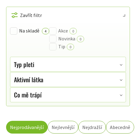
VÝPIS
PRODUKTŮ
Zavřít filtr
Na skladě
Akce
4
0
Novinka
0
Tip
0
Typ pleti
Aktivní látka
Co mě trápí
ŘAZENÍ
Nejprodávanější
Nejlevnější
Nejdražší
Abecedně
PRODUKTŮ