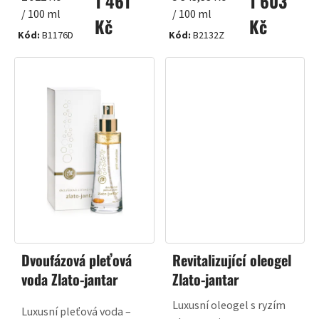
1 461
1 603
cena:
cena:
/ 100 ml
/ 100 ml
Kč
Kč
Kód:
B1176D
Kód:
B2132Z
Dvoufázová pleťová
Revitalizující oleogel
voda Zlato-jantar
Zlato-jantar
Luxusní oleogel s ryzím
Luxusní pleťová voda –