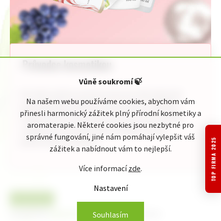
Průvodce kosmetikou
Vůně soukromí
🍃
Pro Vaši rychlou orientaci jsme pro Vás připravili
Na našem webu používáme cookies, abychom vám
jednoduchého průvodce kosmetickou nabídkou
přinesli harmonický zážitek plný přírodní kosmetiky a
Original ATOK. Naleznete zde celou naši nabídku
aromaterapie. Některé cookies jsou nezbytné pro
rozdělenou do přehledných kategorií podle
správné fungování, jiné nám pomáhají vylepšit váš
jednotlivého zaměření:
TOP FIRMA 2025
zážitek a nabídnout vám to nejlepší.
Více informací
zde
.
Nastavení
Copyright 2026
originalatok.cz
. Všechna práva vyhrazena.
Souhlasím