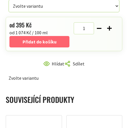
hvězdiček.
od
395 Kč
Měrná
od 1 074 Kč / 100 ml
cena:
Přidat do košíku
Hlídat
Sdílet
Zvolte variantu
SOUVISEJÍCÍ PRODUKTY