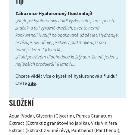
Tip
Zákaznice Hyaluronový fluid milují!
„Nejlepší hyaluronový fluid! Vyzkoušela jsem spoustu
značek, a to i výrazně dražších, a tento nemá
konkurenci! Kupuji ho opakovaně už pět let. Hydratuje,
osvěžuje, uklidňuje, je skvělý pod make-up i pod
hutnější krém.“ (Dana M.)
„Fluid používám dlouhodobě každý den. Za mě jeden z
nejlepších produktů!“ (Hana N.).
Chcete vědět více o kyselině hyaluronové a fluidu?
Čtěte
zde
.
SLOŽENÍ
Aqua (Voda), Glycerin (Glycerin), Punica Granatum
Extract (Extrakt z granátového jablka), Vitis Vinifera
Extract (Extrakt z vinné révy), Panthenol (Panthenol),