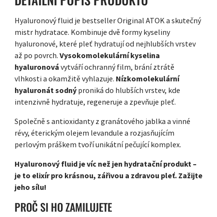
Hyaluronový fluid je bestseller Original ATOK a skutečný
mistr hydratace. Kombinuje dvě formy kyseliny
hyaluronové, které pleť hydratují od nejhlubších vrstev
až po povrch.
Vysokomolekulární kyselina
hyaluronová
vytváří ochranný film, brání ztrátě
vlhkosti a okamžitě vyhlazuje.
Nízkomolekulární
hyaluronát sodný
proniká do hlubších vrstev, kde
intenzivně hydratuje, regeneruje a zpevňuje pleť.
Společně s antioxidanty z granátového jablka a vinné
révy, éterickým olejem levandule a rozjasňujícím
perlovým práškem tvoří unikátní pečující komplex.
Hyaluronový fluid je víc než jen hydratační produkt –
je to elixír pro krásnou, zářivou a zdravou pleť. Zažijte
jeho sílu!
PROČ SI HO ZAMILUJETE