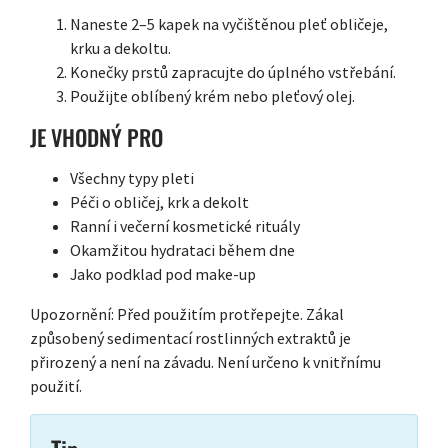
Naneste 2–5 kapek na vyčištěnou pleť obličeje,
krku a dekoltu.
Konečky prstů zapracujte do úplného vstřebání.
Použijte oblíbený krém nebo pleťový olej.
JE VHODNÝ PRO
Všechny typy pleti
Péči o obličej, krk a dekolt
Ranní i večerní kosmetické rituály
Okamžitou hydrataci během dne
Jako podklad pod make-up
Upozornění: Před použitím protřepejte. Zákal
způsobený sedimentací rostlinných extraktů je
přirozený a není na závadu. Není určeno k vnitřnímu
použití.