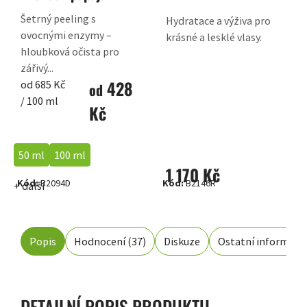
Šetrný peeling s
Hydratace a výživa pro
ovocnými enzymy –
krásné a lesklé vlasy.
hloubková očista pro
zářivý...
428
Měrná
od 685 Kč
od
cena:
/ 100 ml
Kč
50 ml
100 ml
1 170 Kč
Kód:
B2094D
Kód:
B2146R
+ další
Popis
Hodnocení (37)
Diskuze
Ostatní informace
DETAILNÍ POPIS PRODUKTU