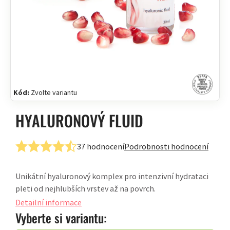
Kód:
Zvolte variantu
HYALURONOVÝ FLUID
37 hodnocení
Podrobnosti hodnocení
Průměrné
hodnocení
Unikátní hyaluronový komplex pro intenzivní hydrataci
produktu
pleti od nejhlubších vrstev až na povrch.
je
4,9
Detailní informace
z
Vyberte si variantu:
5