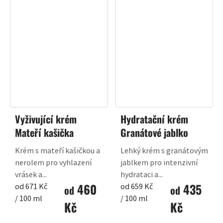
Vyživující krém
Hydratační krém
Mateří kašička
Granátové jablko
Krém s mateří kašičkou a
Lehký krém s granátovým
nerolem pro vyhlazení
jablkem pro intenzivní
vrásek a...
hydrataci a...
460
435
Měrná
Měrná
od 671 Kč
od 659 Kč
od
od
cena:
cena:
/ 100 ml
/ 100 ml
Kč
Kč