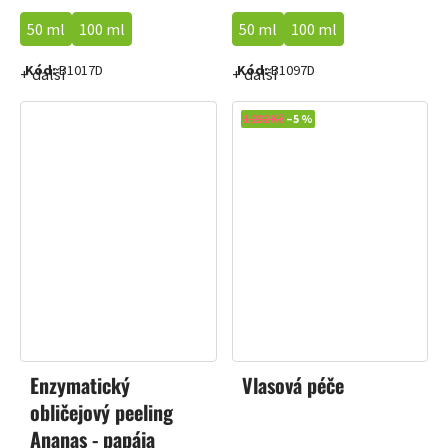
50 ml
100 ml
50 ml
100 ml
Kód:
B1017D
Kód:
B1097D
+ další
+ další
1 232 Kč
–5 %
Enzymatický
Vlasová péče
obličejový peeling
Ananas - papája