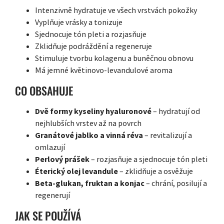
Intenzivně hydratuje ve všech vrstvách pokožky
Vyplňuje vrásky a tonizuje
Sjednocuje tón pleti a rozjasňuje
Zklidňuje podráždění a regeneruje
Stimuluje tvorbu kolagenu a buněčnou obnovu
Má jemné květinovo-levandulové aroma
CO OBSAHUJE
Dvě formy kyseliny hyaluronové
– hydratují od
nejhlubších vrstev až na povrch
Granátové jablko a vinná réva
– revitalizují a
omlazují
Perlový prášek
– rozjasňuje a sjednocuje tón pleti
Éterický olej levandule
– zklidňuje a osvěžuje
Beta-glukan, fruktan a konjac
– chrání, posilují a
regenerují
JAK SE POUŽÍVÁ