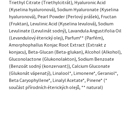
Triethyl Citrate (Triethylcitrát), Hyaluronic Acid
(Kyselina hyaluronová), Sodium Hyaluronate (Kyselina
hyaluronová), Pearl Powder (Perlový prášek), Fructan
(Fruktan), Levulinic Acid (Kyselina levulová), Sodium
Levulinate (Levulinát sodný), Lavandula Angustifolia Oil
(Levandulový éterický olej), Parfum** (Parfém),
Amorphophallus Konjac Root Extract (Extrakt z
konjacu), Beta-Glucan (Beta-glukan), Alcohol (Alkohol),
Gluconolactone (Glukonolakton), Sodium Benzoate
(Benzoát sodný (konzervant)), Calcium Gluconate
(Glukonát vápenatý), Linalool*, Limonene*, Geraniol*,
Beta Caryophyllene*, Linalyl Acetate*, Pinene* (*
součást přírodních éterických olejů, ** natural)
ZÁPATÍ