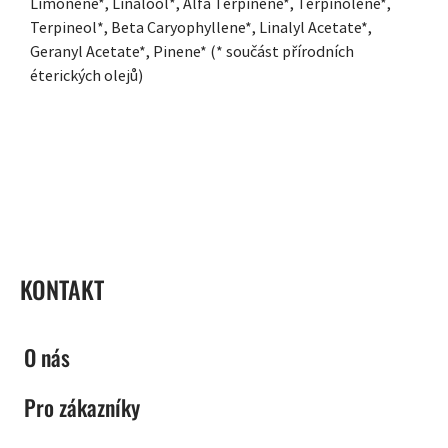
Limonene*, Linalool*, Alfa Terpinene*, Terpinolene*,
Terpineol*, Beta Caryophyllene*, Linalyl Acetate*,
Geranyl Acetate*, Pinene* (* součást přírodních
éterických olejů)
ZÁPATÍ
KONTAKT
O nás
Pro zákazníky