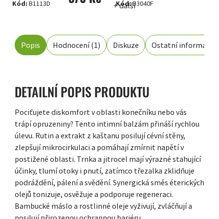
Kód:
B1113D
Kód:
B3040F
+ další
cena:
Popis
Hodnocení (1)
Diskuze
Ostatní informace
DETAILNÍ POPIS PRODUKTU
Pociťujete diskomfort v oblasti konečníku nebo vás
trápí opruzeniny? Tento intimní balzám přináší rychlou
úlevu. Rutin a extrakt z kaštanu posilují cévní stěny,
zlepšují mikrocirkulaci a pomáhají zmírnit napětí v
postižené oblasti. Trnka a jitrocel mají výrazné stahující
účinky, tlumí otoky i pnutí, zatímco třezalka zklidňuje
podráždění, pálení a svědění. Synergická směs éterických
olejů tonizuje, osvěžuje a podporuje regeneraci.
Bambucké máslo a rostlinné oleje vyživují, zvláčňují a
posilují přirozenou ochrannou bariéru.