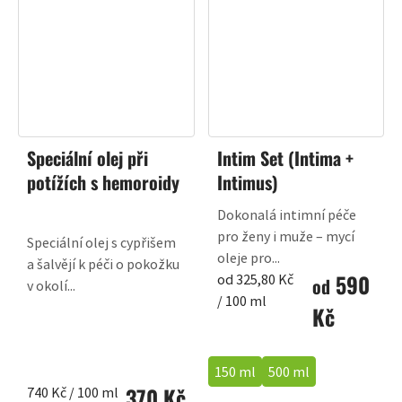
Speciální olej při
Intim Set (Intima +
potížích s hemoroidy
Intimus)
Dokonalá intimní péče
pro ženy i muže – mycí
Speciální olej s cypřišem
oleje pro...
a šalvějí k péči o pokožku
590
Měrná
od 325,80 Kč
od
v okolí...
cena:
/ 100 ml
Kč
150 ml
500 ml
370 Kč
Měrná
740 Kč / 100 ml