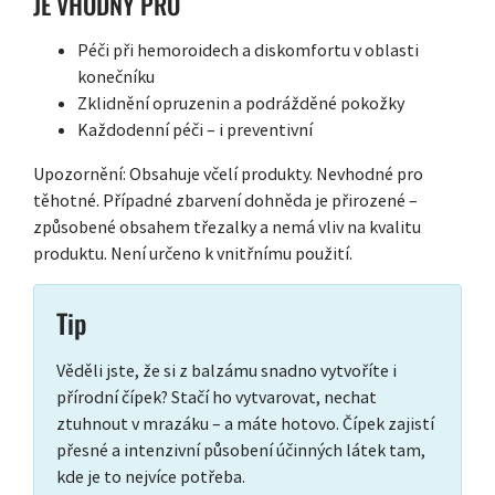
JE VHODNÝ PRO
Péči při hemoroidech a diskomfortu v oblasti
konečníku
Zklidnění opruzenin a podrážděné pokožky
Každodenní péči – i preventivní
Upozornění: Obsahuje včelí produkty. Nevhodné pro
těhotné. Případné zbarvení dohněda je přirozené –
způsobené obsahem třezalky a nemá vliv na kvalitu
produktu. Není určeno k vnitřnímu použití.
Tip
Věděli jste, že si z balzámu snadno vytvoříte i
přírodní čípek? Stačí ho vytvarovat, nechat
ztuhnout v mrazáku – a máte hotovo. Čípek zajistí
přesné a intenzivní působení účinných látek tam,
kde je to nejvíce potřeba.