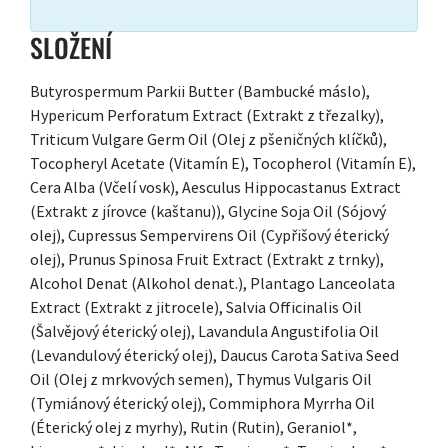
SLOŽENÍ
Butyrospermum Parkii Butter (Bambucké máslo),
Hypericum Perforatum Extract (Extrakt z třezalky),
Triticum Vulgare Germ Oil (Olej z pšeničných klíčků),
Tocopheryl Acetate (Vitamín E), Tocopherol (Vitamín E),
Cera Alba (Včelí vosk), Aesculus Hippocastanus Extract
(Extrakt z jírovce (kaštanu)), Glycine Soja Oil (Sójový
olej), Cupressus Sempervirens Oil (Cypřišový éterický
olej), Prunus Spinosa Fruit Extract (Extrakt z trnky),
Alcohol Denat (Alkohol denat.), Plantago Lanceolata
Extract (Extrakt z jitrocele), Salvia Officinalis Oil
(Šalvějový éterický olej), Lavandula Angustifolia Oil
(Levandulový éterický olej), Daucus Carota Sativa Seed
Oil (Olej z mrkvových semen), Thymus Vulgaris Oil
(Tymiánový éterický olej), Commiphora Myrrha Oil
(Éterický olej z myrhy), Rutin (Rutin), Geraniol*,