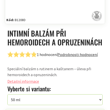
Kód:
B1208D
INTIMNÍ BALZÁM PŘI
HEMOROIDECH A OPRUZENINÁCH
1 hodnocení
Podrobnosti hodnocení
Průměrné
hodnocení
Speciální balzám s rutinem a kaštanem – úleva při
produktu
hemoroidech a opruzeninách.
je
5,0
Detailní informace
z
Vyberte si variantu:
5
hvězdiček.