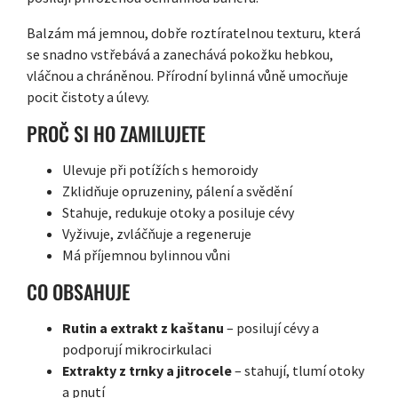
Balzám má jemnou, dobře roztíratelnou texturu, která
se snadno vstřebává a zanechává pokožku hebkou,
vláčnou a chráněnou. Přírodní bylinná vůně umocňuje
pocit čistoty a úlevy.
PROČ SI HO ZAMILUJETE
Ulevuje při potížích s hemoroidy
Zklidňuje opruzeniny, pálení a svědění
Stahuje, redukuje otoky a posiluje cévy
Vyživuje, zvláčňuje a regeneruje
Má příjemnou bylinnou vůni
CO OBSAHUJE
Rutin a extrakt z kaštanu
– posilují cévy a
podporují mikrocirkulaci
Extrakty z trnky a jitrocele
– stahují, tlumí otoky
a pnutí