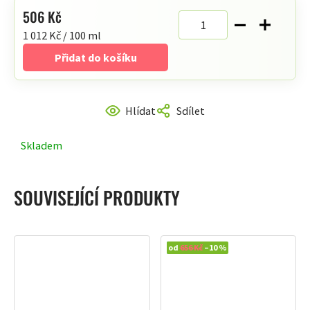
506 Kč
Měrná
1 012 Kč / 100 ml
cena:
Přidat do košíku
Hlídat
Sdílet
Skladem
SOUVISEJÍCÍ PRODUKTY
Výhodný set
od
656 Kč
–10 %