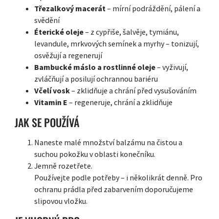
Třezalkový macerát
– mírní podráždění, pálení a
svědění
Éterické oleje
– z cypřiše, šalvěje, tymiánu,
levandule, mrkvových semínek a myrhy – tonizují,
osvěžují a regenerují
Bambucké máslo a rostlinné oleje
– vyživují,
zvláčňují a posilují ochrannou bariéru
Včelí vosk
– zklidňuje a chrání před vysušováním
Vitamin E
– regeneruje, chrání a zklidňuje
JAK SE POUŽÍVÁ
Naneste malé množství balzámu na čistou a
suchou pokožku v oblasti konečníku.
Jemně rozetřete.
Používejte podle potřeby – i několikrát denně. Pro
ochranu prádla před zabarvením doporučujeme
slipovou vložku.