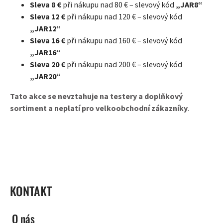
Sleva 8 €
při nákupu nad 80 € – slevový kód
„JAR
8
“
Sleva 12 €
při nákupu nad 120 € – slevový kód
„JAR
12
“
Sleva 16 €
při nákupu nad 160 € – slevový kód
„JAR
16
“
Sleva 20 €
při nákupu nad 200 € – slevový kód
„JAR2
0
“
Tato akce se nevztahuje na testery a doplňkový
sortiment a neplatí pro velkoobchodní zákazníky
.
ZÁPATÍ
KONTAKT
O nás