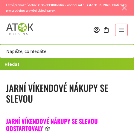
Přejít
Letní provozní doba:
7:00–13:00
hodin v období
od 1. 7 do 31. 8. 2026
. Platí také
na
pro prodejnu a výdej objednávek.
obsah
Hledat
JARNÍ VÍKENDOVÉ NÁKUPY SE
SLEVOU
JARNÍ VÍKENDOVÉ NÁKUPY SE SLEVOU
ODSTARTOVALY
🌸