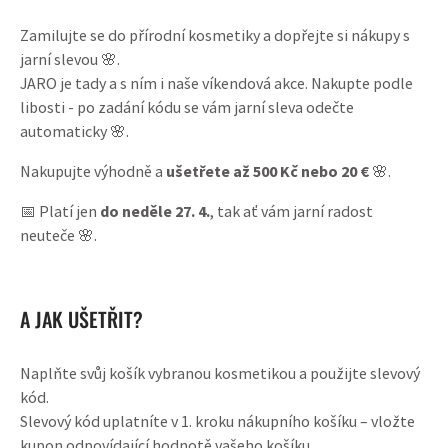
Zamilujte se do přírodní kosmetiky a dopřejte si nákupy s
jarní slevou 🌸.
JARO je tady a s ním i naše víkendová akce. Nakupte podle
libosti - po zadání kódu se vám jarní sleva odečte
automaticky 🌸.
Nakupujte výhodně a
ušetřete až 500 Kč
nebo 20 €
🌸.
📅 Platí jen
do neděle 27. 4.
, tak ať vám jarní radost
neuteče 🌸.
A JAK UŠETŘIT?
Naplňte svůj košík vybranou kosmetikou a použijte slevový
kód.
Slevový kód uplatníte v 1. kroku nákupního košíku – vložte
kupon odpovídající hodnotě vašeho košíku.