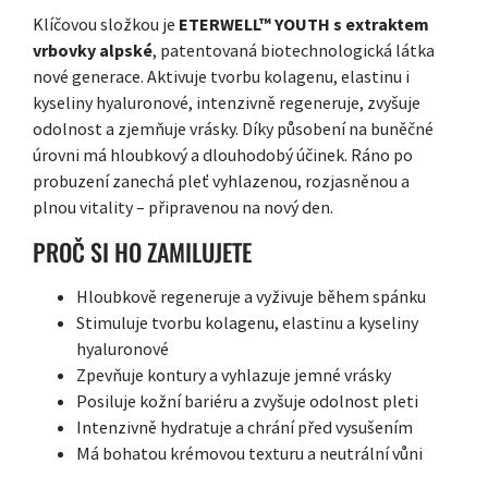
Klíčovou složkou je
ETERWELL™ YOUTH s extraktem
vrbovky alpské
, patentovaná biotechnologická látka
nové generace. Aktivuje tvorbu kolagenu, elastinu i
kyseliny hyaluronové, intenzivně regeneruje, zvyšuje
odolnost a zjemňuje vrásky. Díky působení na buněčné
úrovni má hloubkový a dlouhodobý účinek. Ráno po
probuzení zanechá pleť vyhlazenou, rozjasněnou a
plnou vitality – připravenou na nový den.
PROČ SI HO ZAMILUJETE
Hloubkově regeneruje a vyživuje během spánku
Stimuluje tvorbu kolagenu, elastinu a kyseliny
hyaluronové
Zpevňuje kontury a vyhlazuje jemné vrásky
Posiluje kožní bariéru a zvyšuje odolnost pleti
Intenzivně hydratuje a chrání před vysušením
Má bohatou krémovou texturu a neutrální vůni