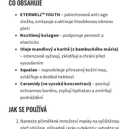
CO OBSAHUJE
ETERWELL™ YOUTH
– patentovaná anti-age
složka, omlazuje a aktivuje hloubkovou obnovu
pleti
Rostlinný kolagen
– podporuje pevnost a
elasticitu
Oleje mandlový a karité (z bambuckého másla)
– intenzivně vyživují, zklidňují a chrání před
vysoušením
Squalan
– napodobuje přirozený kožní maz,
zvláčňuje a dodává hebkost
Ceramidy (ve vysoké koncentraci)
– posilují
ochrannou bariéru, zvyšují hydrataci a zmírňují
podráždění
JAK SE POUŽÍVÁ
Naneste přiměřené množství masky na vyčištěnou
pleť obličeje, případně i krku a dekoltu; vyhněte se