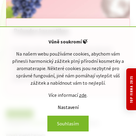
Průvodce kosmetikou
Vůně soukromí
🍃
Pro Vaši rychlou orientaci jsme pro Vás připravili
Na našem webu používáme cookies, abychom vám
jednoduchého průvodce kosmetickou nabídkou
přinesli harmonický zážitek plný přírodní kosmetiky a
Original ATOK. Naleznete zde celou naši nabídku
aromaterapie. Některé cookies jsou nezbytné pro
rozdělenou do přehledných kategorií podle
správné fungování, jiné nám pomáhají vylepšit váš
jednotlivého zaměření:
TOP FIRMA 2025
zážitek a nabídnout vám to nejlepší.
Více informací
zde
.
Nastavení
Copyright 2026
originalatok.cz
. Všechna práva vyhrazena.
Souhlasím
Vytvořil Shoptet Premium