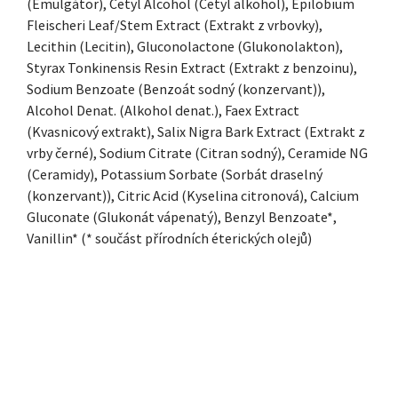
(Emulgátor), Cetyl Alcohol (Cetyl alkohol), Epilobium
Fleischeri Leaf/Stem Extract (Extrakt z vrbovky),
Lecithin (Lecitin), Gluconolactone (Glukonolakton),
Styrax Tonkinensis Resin Extract (Extrakt z benzoinu),
Sodium Benzoate (Benzoát sodný (konzervant)),
Alcohol Denat. (Alkohol denat.), Faex Extract
(Kvasnicový extrakt), Salix Nigra Bark Extract (Extrakt z
vrby černé), Sodium Citrate (Citran sodný), Ceramide NG
(Ceramidy), Potassium Sorbate (Sorbát draselný
(konzervant)), Citric Acid (Kyselina citronová), Calcium
Gluconate (Glukonát vápenatý), Benzyl Benzoate*,
Vanillin* (* součást přírodních éterických olejů)
ZÁPATÍ