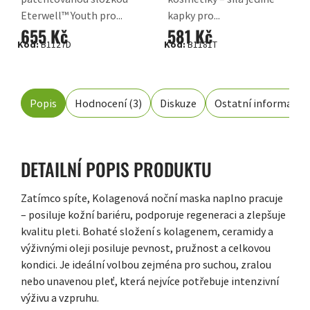
Eterwell™ Youth pro...
kapky pro...
655 Kč
581 Kč
Kód:
B1127D
Kód:
B1181T
Popis
Hodnocení (3)
Diskuze
Ostatní informace
DETAILNÍ POPIS PRODUKTU
Zatímco spíte, Kolagenová noční maska naplno pracuje
– posiluje kožní bariéru, podporuje regeneraci a zlepšuje
kvalitu pleti. Bohaté složení s kolagenem, ceramidy a
výživnými oleji posiluje pevnost, pružnost a celkovou
kondici. Je ideální volbou zejména pro suchou, zralou
nebo unavenou pleť, která nejvíce potřebuje intenzivní
výživu a vzpruhu.