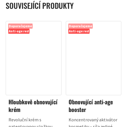
SOUVISEJÍCÍ PRODUKTY
Doporučujeme
Doporučujeme
Anti-age red
Anti-age red
Hloubkově obnovující
Obnovující anti-age
krém
booster
Revoluční krém s
Koncentrovaný aktivátor
patentovanou složkou
kosmetiky – síla jediné