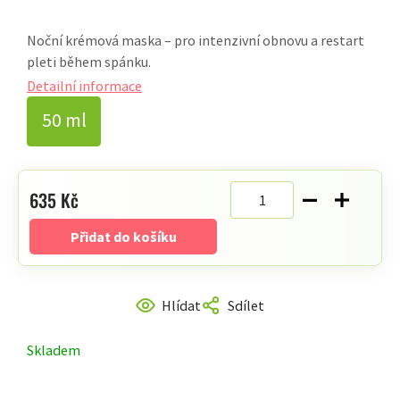
hodnocení
Noční krémová maska – pro intenzivní obnovu a restart
produktu
pleti během spánku.
je
5,0
Detailní informace
z
50 ml
5
hvězdiček.
635 Kč
Měrná
Přidat do košíku
cena:
Hlídat
Sdílet
Skladem