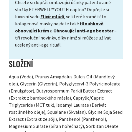
Chcete si dopřát omlazující účinky patentované
složky ETERWELL™ YOUTH naplno? Dopřejte si
luxusní sadu
Elixír mládí
, ve které kromě této
kolagenové masky najdete také
Hloubkově
obnovující krém
a
Obnovující anti-age booster
–
tři revoluční novinky, díky nimž si můžete užívat
ucelený anti-age rituál.
SLOŽENÍ
Aqua (Voda), Prunus Amygdalus Dulcis Oil (Mandlový
olej), Glycerin (Glycerin), Polyglyceryl-3 Polyricinoleate
(Emulgátor), Butyrospermum Parkii Butter Extract
(Extrakt z bambuckého másla), Caprylic/Capric
Triglyceride (MCT tuk), Isoamyl Laurate (Derivát
rostlinného oleje), Squalane (Skvalan), Glycine Soja Seed
Extract (Extrakt ze sóji), Panthenol (Panthenol),
Magnesium Sulfate (Síran hořečnatý), Sorbitan Oleate