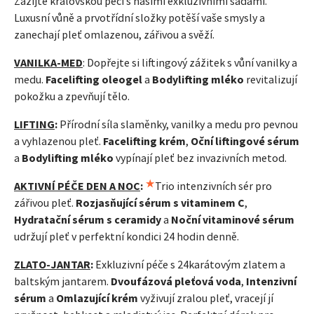
Zažijte královskou péči s našimi exkluzivními sadami.
Luxusní vůně a prvotřídní složky potěší vaše smysly a
zanechají pleť omlazenou, zářivou a svěží.
VANILKA-MED
: Dopřejte si liftingový zážitek s vůní vanilky a
medu.
Facelifting oleogel
a
Bodylifting mléko
revitalizují
pokožku a zpevňují tělo.
LIFTING
:
Přírodní síla slaměnky, vanilky a medu pro pevnou
a vyhlazenou pleť.
Facelifting krém
,
Oční liftingové sérum
a
Bodylifting mléko
vypínají pleť bez invazivních metod.
AKTIVNÍ PÉČE DEN A NOC
:
Trio intenzivních sér pro
zářivou pleť.
Rozjasňující sérum s vitaminem C
,
Hydratační sérum s ceramidy
a
Noční vitaminové sérum
udržují pleť v perfektní kondici 24 hodin denně.
ZLATO-JANTAR
:
Exkluzivní péče s 24karátovým zlatem a
baltským jantarem.
Dvoufázová pleťová voda
,
Intenzivní
sérum
a
Omlazující krém
vyživují zralou pleť, vracejí jí