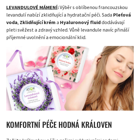
LEVANDULOVÉ MÁMENÍ
:
Výběr s oblíbenou francouzskou
levandulí nabízí zklidňující a hydratační péči. Sada
Pleťová
voda
,
Zklidňující krém
a
Hyaluronový fluid
dodávávají
pleti svěžest a zdravý vzhled. Vůně levandule navíc přináší
příjemné uvolnění a emocionální klid.
KOMFORTNÍ PÉČE HODNÁ KRÁLOVEN