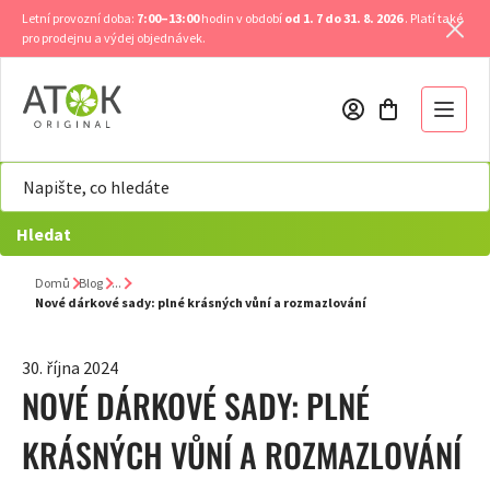
Přejít
Letní provozní doba:
7:00–13:00
hodin v období
od 1. 7 do 31. 8. 2026
. Platí také
na
pro prodejnu a výdej objednávek.
obsah
Hledat
Domů
Blog
Nové dárkové sady: plné krásných vůní a rozmazlování
30. října 2024
NOVÉ DÁRKOVÉ SADY: PLNÉ
KRÁSNÝCH VŮNÍ A ROZMAZLOVÁNÍ