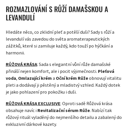
ROZMAZLOVÁNÍ S RŮŽÍ DAMAŠSKOU A
LEVANDULÍ
Hledáte něco, co zklidní pleť a potěší duši? Sady s růží a
levandulí vás zavedou do světa aromaterapeutických
zážitků, které si zamiluje každý, kdo touží po hýčkání a
harmonii.
RŮŽOVÁ KRÁSA
: Sada s elegantní vůní růže damašské
přináší nejen komfort, ale i pocit výjimečnosti.
Pleťová
voda
,
Omlazující krém
a
Oční krém Růže
obnovují vitalitu
pleti a dodávají ji pěstěný a mladistvý vzhled. Každý dotek
je jako pohlazení pro pokožku i duši.
RŮŽOVÁ KRÁSA EXCLUSIVE
: Oproti sadě Růžová krása
obsahuje navíc i
Revitalizační sérum Růže
. Nabízí tak
růžový rituál vyladěný do nejmenšího detailu a zabalený do
exkluzivní dárkové kazety.