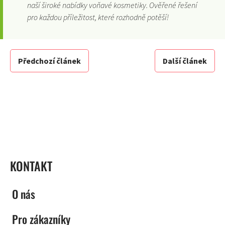
naší široké nabídky voňavé kosmetiky. Ověřené řešení
pro každou příležitost, které rozhodně potěší!
Předchozí článek
Další článek
ZÁPATÍ
KONTAKT
O nás
Pro zákazníky