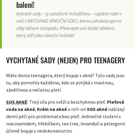
balení!
Vybrané sady – ty označené hvězdičkou – najdete také v
naší LIMITOVANÉ VÁNOČNÍ EDICI, kterou představujeme
vždy během listopadu. Překvapte své blízké dárkem,
který září jako vánoční hvězda!
VYCHYTANÉ SADY (NEJEN) PRO TEENAGERY
Máte doma teenagera, který bojuje s akné? Tyto sady jsou
tu, aby pomohly každému, kdo se potýká s mastnou,
zánětlivou a nečistou pletí.
SOS AKNÉ
: Trojí síla pro svěží a bezchybnou pleť.
Pleťová
voda na akné
,
Krém na akné
a roll-on
SOS akné
nabízejí
denní péči pro problematickou pleť. Jedinečné složení s
niacinamidem, hřebíčkem, tea tree, levandulí a pelargonií
účinně bojuje s nedokonalostmi.