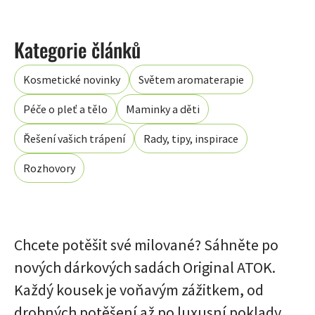
Kosmetické novinky
Světem aromaterapie
Péče o pleť a tělo
Maminky a děti
Řešení vašich trápení
Rady, tipy, inspirace
Rozhovory
Chcete potěšit své milované? Sáhněte po
nových dárkových sadách Original ATOK.
Každý kousek je voňavým zážitkem, od
drobných potěšení až po luxusní poklady.