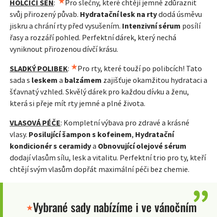
HOLČIČÍ SEN
:
Pro slečny, které chtějí jemně zdůraznit
svůj přirozený půvab.
Hydratační lesk na rty
dodá úsměvu
jiskru a chrání rty před vysušením.
Intenzivní sérum
posílí
řasy a rozzáří pohled. Perfektní dárek, který nechá
vyniknout přirozenou dívčí krásu.
SLADKÝ POLIBEK
:
Pro rty, které touží po polibcích! Tato
sada s
leskem
a
balzámem
zajišťuje okamžitou hydrataci a
šťavnatý vzhled. Skvělý dárek pro každou dívku a ženu,
která si přeje mít rty jemné a plné života.
VLASOVÁ PÉČE
: Kompletní výbava pro zdravé a krásné
vlasy.
Posilující šampon s kofeinem
,
Hydratační
kondicionér s ceramidy
a
Obnovující olejové sérum
dodají vlasům sílu, lesk a vitalitu. Perfektní trio pro ty, kteří
chtějí svým vlasům dopřát maximální péči bez chemie.
Vybrané sady nabízíme i ve vánočním