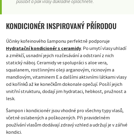
působit a pak vlasy důkladně opláchněte.
KONDICIONÉR INSPIROVANÝ PŘÍRODOU
Účinky kofeinového šamponu perfektně podporuje
Hydratační kondicionér s ceramidy
. Po umytí vlasy uhladí
a změkčí, usnadní jejich rozčesávání a odstraní z nich
statický náboj. Ceramidy ve spolupráci s aloe vera,
squalanem, rostlinnými oleji arganovým, ricinovým a
mandlovým, vitaminem E a dalšími aktivními látkami vlasy
od kořínků až ke konečkům dokonale opečují. Posílí jejich
vnitřní strukturu, dodají jim hydrataci, hebkost, pružnost a
lesk.
Šampon i kondicionér jsou vhodné pro všechny typy vlasů,
včetně oslabených a poškozených. Při pravidelném
používání vlasům dodávají zdravý vzhled a udržují je v zářivé
kondici.