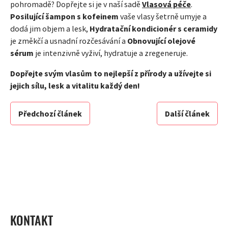
pohromadě? Dopřejte si je v naší sadě
Vlasová péče
.
Posilující šampon s kofeinem
vaše vlasy šetrně umyje a
dodá jim objem a lesk,
Hydratační kondicionér s ceramidy
je změkčí a usnadní rozčesávání a
Obnovující olejové
sérum
je intenzivně vyživí, hydratuje a zregeneruje.
Dopřejte svým vlasům to nejlepší z přírody a užívejte si
jejich sílu, lesk a vitalitu každý den!
Předchozí článek
Další článek
ZÁPATÍ
KONTAKT