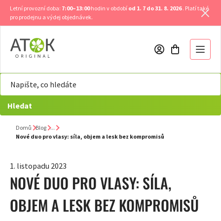
Přejít
Letní provozní doba:
7:00–13:00
hodin v období
od 1. 7 do 31. 8. 2026
. Platí také
na
pro prodejnu a výdej objednávek.
obsah
Hledat
Domů
Blog
Nové duo pro vlasy: síla, objem a lesk bez kompromisů
1. listopadu 2023
NOVÉ DUO PRO VLASY: SÍLA,
OBJEM A LESK BEZ KOMPROMISŮ