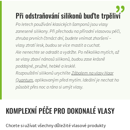
Při odstraňování silikonů buďte trpěliví
Po letech používání klasických šamponů jsou vlasy
zanesené silikony. Při přechodu na přírodní vlasovou péči,
zhruba prvních čtrnáct dní, budete vnímat zhoršení –
vlasy ztratí lesk, budou se více mastit a cuchat.
Ale nenechte se odradit a vydržte. Po několika mytích, až
se vlasy zbaví nánosů silikonů, budou zase krásně
poddajné, pružné, hebké a lesklé.
Rozpouštění silikonů urychlíte
Zábalem na vlasy Haar
Quantum
, aplikovaným před mytím. Ideální je nechat ho
působit přes noc a ráno si umýt vlasy.
KOMPLEXNÍ PÉČE PRO DOKONALÉ VLASY
Chcete si užívat všechny důležité vlasové produkty