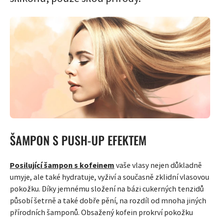
ŠAMPON S PUSH-UP EFEKTEM
Posilující šampon s kofeinem
vaše vlasy nejen důkladně
umyje, ale také hydratuje, vyživí a současně zklidní vlasovou
pokožku. Díky jemnému složení na bázi cukerných tenzidů
působí šetrně a také dobře pění, na rozdíl od mnoha jiných
přírodních šamponů. Obsažený kofein prokrví pokožku