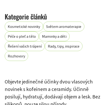
Kosmetické novinky
Světem aromaterapie
Péče o pleť a tělo
Maminky a děti
Řešení vašich trápení
Rady, tipy, inspirace
Rozhovory
Objevte jedinečné účinky dvou vlasových
novinek s kofeinem a ceramidy. Účinně
posilují, hydratují, dodávají objem a lesk. Bez
silikonů, pouze silou přírody.