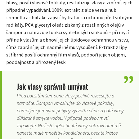
hlavy, posílí vlasové folikuly, revitalizuje vlasy a zmírní jejich
případné vypadávání. 100% extrakt z aloe vera a hub
tremella a shiitake zajistí hydrataci a ochranu před volnými
radikály. PCA glyceryl oleát získaný z rostlinných olejů v
šamponu nahrazuje funkci syntetických silikonů – při mytí
přilne k vlasům a obnoví jejich lipidovou ochrannou vrstvu,
čímž zabrání jejich nadměrnému vysoušení. Extrakt z lípy
stříbrné posílí ochranný film vlasů, podpoří jejich objem,
poddajnost a přirozený lesk.
Jak vlasy správně umývat
Před použitím šamponu vlasy pečlivě rozčesejte a
namočte. Šampon vmasírujte do vlasové pokožky,
pomalými jemnými pohyby vytvořte pěnu, a poté vlasy
důkladně smyjte vodou. V případě potřeby mytí
zopakujte. Na čisté opláchnuté vlasy pak rovnoměrně
naneste malé množství kondicionéru, nechte krátce