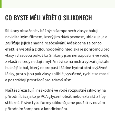
CO BYSTE MĚLI VĚDĚT O SILIKONECH
Silikony obsažené v běžných šamponech vlasy obalují
neviditelným filmem, který jim dává pevnost, uhlazuje je a
zajišťuje jejich snadné rozčesávání. Avšak cena za tento
efekt je vysoká a z dlouhodobého hlediska je pohromou pro
vlasy i vlasovou pokožku. Silikony jsou nerozpustné ve vodě,
z vlasů se tedy nedají smýt. Vrství se na nich a vytvářejí stále
hutnější obal, který nepropustí žádné hydratační a výživné
látky, proto jsou pak vlasy zplihlé, vysušené, rychle se mastí
a postrádají prostředí pro zdravý růst.
Naštěstí existují i neškodné ve vodě rozpustné silikony na
přírodní bázi jako je PCA glyceril oleát nebo extrakt z lípy
stříbrné. Právě tyto formy silikonů jsme použili i v novém
přírodním šamponu a kondicionéru.