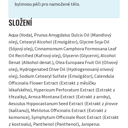
bylinnou péči pro namožené tělo.
SLOŽENÍ
Aqua (Voda), Prunus Amygdalus Dulcis Oil (Mandlový
olej), Cetearyl Alcohol (Emulgátor), Glycine Soja Oil
(Sójový olej), Cinnamomum Camphora Formosana Leaf
Oil Rectified (Kafrový olej), Glycerin (Glycerin), Alcohol
Denat (Alkohol denat.), Olea Europaea Fruit Oil (Olivový
olej), Hydrogenated Olive Oil (Hydrogenovaný olivový
olej), Sodium Cetearyl Sulfate (Emulgátor), Calendula
Officinalis Flower Extract (Extrakt z měsíčku
lékařského), Hypericum Perforatum Extract (Extrakt z
třezalky), Arnica Montana Extract (Extrakt z arniky),
Aesculus Hippocastanum Seed Extract (Extrakt z jírovce
(kaštanu)), Melilotus Officinalis Extract (Extrakt z
komonice), Symphytum Officinale Root Extract (Extrakt
z kostivalu), Panthenol (Panthenol), Juniperus