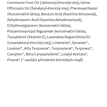
Communis Fruit Oil (Jalovcový éterický olej), Salvia
Officinalis Oil (Šalvějový éterický olej), Phenoxyethanol
(Konzervační látka), Benzoic Acid (Kyselina benzoová),
Dehydroacetic Acid (Kyselina dehydrooctová),
Ethylhexylglycerin (konzervační látka),
Polyaminopropyl Biguanide (konzervační látka),
Tocopherol (Vitamín E), Lavandula Angustifolia Oil
(Levandulový éterický olej), Limonene*, Geraniol*,
Linalool*, Alfa Terpinene*, Terpinolene*, Terpineol*,
Camphor*, Beta Caryophyllene*, Linalyl Acetate*,
Pinene* (* součást přírodních éterických olejů)
ZÁPATÍ