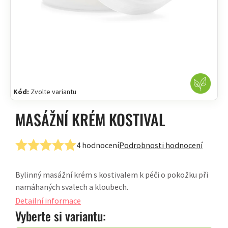
Kód:
Zvolte variantu
MASÁŽNÍ KRÉM KOSTIVAL
4 hodnocení
Podrobnosti hodnocení
Průměrné
hodnocení
Bylinný masážní krém s kostivalem k péči o pokožku při
produktu
namáhaných svalech a kloubech.
je
5,0
Detailní informace
z
Vyberte si variantu:
5