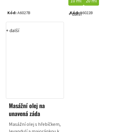
10 ml
20 ml
Kód:
A6027B
Kód:
A6022B
+ další
+ další
Masážní olej na
unavená záda
Masážní olej s hřebíčkem,
levandulí a majoránkou k