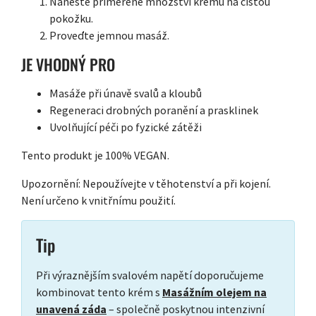
Naneste přiměřené množství krému na čistou
pokožku.
Proveďte jemnou masáž.
JE VHODNÝ PRO
Masáže při únavě svalů a kloubů
Regeneraci drobných poranění a prasklinek
Uvolňující péči po fyzické zátěži
Tento produkt je 100% VEGAN.
Upozornění: Nepoužívejte v těhotenství a při kojení.
Není určeno k vnitřnímu použití.
Tip
Při výraznějším svalovém napětí doporučujeme
kombinovat tento krém s
Masážním olejem na
unavená záda
– společně poskytnou intenzivní