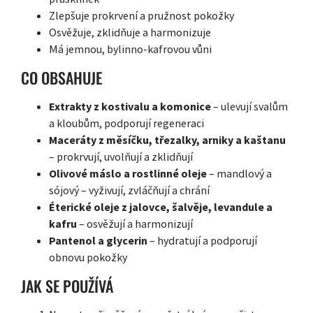
Zlepšuje prokrvení a pružnost pokožky
Osvěžuje, zklidňuje a harmonizuje
Má jemnou, bylinno-kafrovou vůni
CO OBSAHUJE
Extrakty z kostivalu a komonice
– ulevují svalům
a kloubům, podporují regeneraci
Maceráty z měsíčku, třezalky, arniky a kaštanu
– prokrvují, uvolňují a zklidňují
Olivové máslo a rostlinné oleje
– mandlový a
sójový – vyživují, zvláčňují a chrání
Éterické oleje z jalovce, šalvěje, levandule a
kafru
– osvěžují a harmonizují
Pantenol a glycerin
– hydratují a podporují
obnovu pokožky
JAK SE POUŽÍVÁ