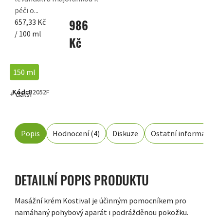
péči o...
986
Měrná
657,33 Kč
cena:
/ 100 ml
Kč
150 ml
Kód:
B2052F
+ další
Popis
Hodnocení (4)
Diskuze
Ostatní informace
DETAILNÍ POPIS PRODUKTU
Masážní krém Kostival je účinným pomocníkem pro
namáhaný pohybový aparát i podrážděnou pokožku.