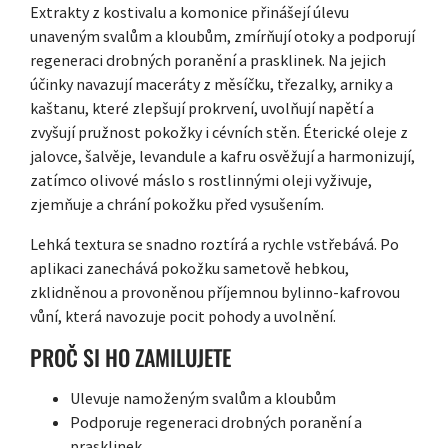
Extrakty z kostivalu a komonice přinášejí úlevu
unaveným svalům a kloubům, zmírňují otoky a podporují
regeneraci drobných poranění a prasklinek. Na jejich
účinky navazují maceráty z měsíčku, třezalky, arniky a
kaštanu, které zlepšují prokrvení, uvolňují napětí a
zvyšují pružnost pokožky i cévních stěn. Éterické oleje z
jalovce, šalvěje, levandule a kafru osvěžují a harmonizují,
zatímco olivové máslo s rostlinnými oleji vyživuje,
zjemňuje a chrání pokožku před vysušením.
Lehká textura se snadno roztírá a rychle vstřebává. Po
aplikaci zanechává pokožku sametově hebkou,
zklidněnou a provoněnou příjemnou bylinno-kafrovou
vůní, která navozuje pocit pohody a uvolnění.
PROČ SI HO ZAMILUJETE
Ulevuje namoženým svalům a kloubům
Podporuje regeneraci drobných poranění a
prasklinek