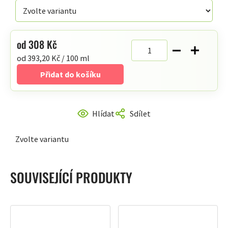
hvězdiček.
od
308 Kč
Měrná
od 393,20 Kč / 100 ml
cena:
Přidat do košíku
Hlídat
Sdílet
Zvolte variantu
SOUVISEJÍCÍ PRODUKTY