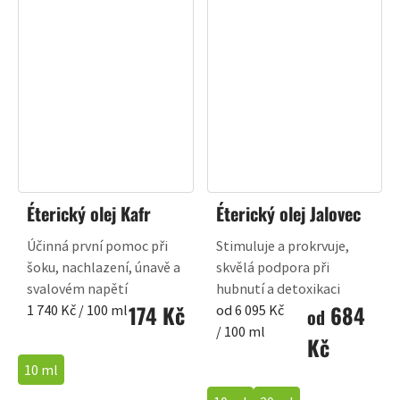
Éterický olej Kafr
Éterický olej Jalovec
Účinná první pomoc při
Stimuluje a prokrvuje,
šoku, nachlazení, únavě a
skvělá podpora při
svalovém napětí
hubnutí a detoxikaci
174 Kč
684
Měrná
Měrná
1 740 Kč / 100 ml
od 6 095 Kč
od
cena:
cena:
/ 100 ml
Kč
10 ml