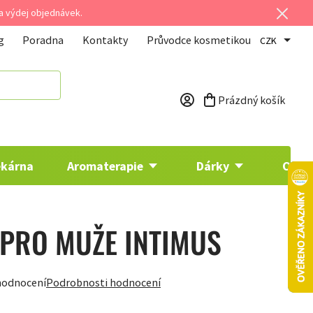
 a výdej objednávek.
g
Poradna
Kontakty
Průvodce kosmetikou
CZK
Prázdný košík
Nákupní košík
ékárna
Aromaterapie
Dárky
Osta
 PRO MUŽE INTIMUS
hodnocení
Podrobnosti hodnocení