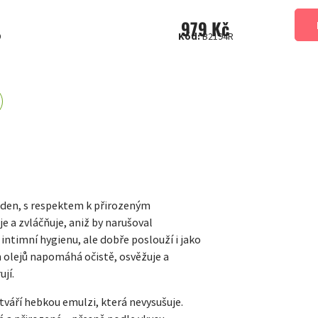
979 Kč
D
Kód:
B2194R
ý den, s respektem k přirozeným
e a zvláčňuje, aniž by narušoval
ntimní hygienu, ale dobře poslouží i jako
h olejů napomáhá očistě, osvěžuje a
ují.
tváří hebkou emulzi, která nevysušuje.