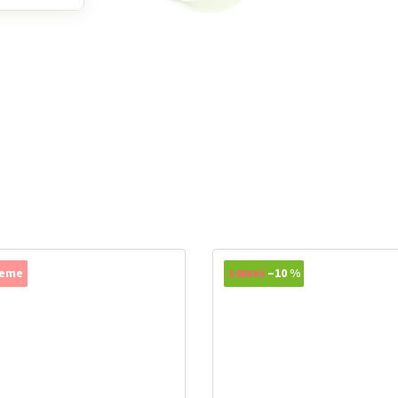
jeme
–10 %
1 088 Kč