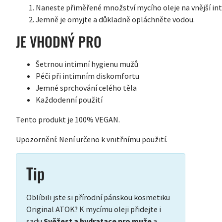
Naneste přiměřené množství mycího oleje na vnější int
Jemně je omyjte a důkladně opláchněte vodou.
JE VHODNÝ PRO
Šetrnou intimní hygienu mužů
Péči při intimním diskomfortu
Jemné sprchování celého těla
Každodenní použití
Tento produkt je 100% VEGAN.
Upozornění: Není určeno k vnitřnímu použití.
Tip
Oblíbili jste si přírodní pánskou kosmetiku
Original ATOK? K mycímu oleji přidejte i
sadu
Svěžest a hydratace pro muže
a