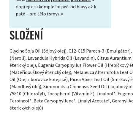
dopřejte si kompletní péči od hlavy až k
patě – pro tělo i smysly.
SLOŽENÍ
Glycine Soja Oil (Sójový olej), C12-C15 Pareth-3 (Emulgátor)
(Neroli), Lavandula Hybrida Oil (Lavandin), Citrus Aurantiu
éterický olej), Eugenia Caryophyllus Flower Oil (Hřebíčkový é
(Mateřídouškový éterický olej), Melaleuca Alternifolia Leaf Oi
Oil (Olej z borovice korejské), Picea Abies Leaf Oil (Smrkový 
(Mandlový olej), Simmondsia Chinensis Seed Oil (Jojobový ole
75810 (Chlorofyl), Tocopherol (Vitamín E), Linalool*, Eugeno
Terpineol*, Beta Caryophyllene*, Linalyl Acetate*, Geranyl A
éterických olejů)