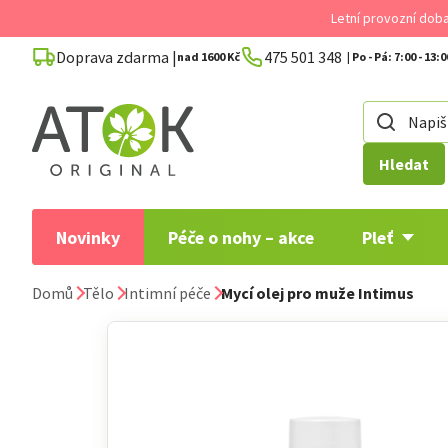
Přejít
Letní provozní dob
na
Doprava zdarma |
475 501 348
obsah
nad 1600 Kč
Hledat
Novinky
Péče o nohy – akce
Pleť
Domů
Tělo
Intimní péče
Mycí olej pro muže Intimus