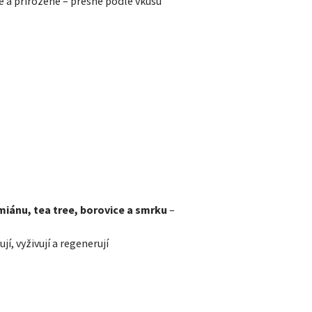
é a přirozené – přesně podle vkusu
miánu, tea tree, borovice a smrku
–
jí, vyživují a regenerují