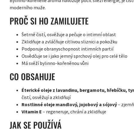
Bylinno-kořeněné aroma navozuje pocit svěží energie, je čist
moderního muže.
PROČ SI HO ZAMILUJETE
Šetrně čistí, osvěžuje a pečuje o intimní oblast
Zklidňuje a zvláčňuje citlivou sliznici a pokožku
Podporuje obranyschopnost intimních partií
Osvědčuje se i jako jemný sprchový olej pro celé tělo
Má svěží bylinno-kořeněnou vůni
CO OBSAHUJE
Éterické oleje z lavandinu, bergamotu, hřebíčku, ty
čistí, osvěžují a zklidňují
Rostlinné oleje mandlový, jojobový a sójový
– zjemňu
Vitamin E
– regeneruje, chrání a zklidňuje
JAK SE POUŽÍVÁ