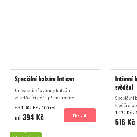
Speciální balzám Intisan
Intimní 
svědění
Univerzální bylinný balzám –
zklidňující péče při intimním...
Speciální 
k péči o po
Měrná
od 1 302 Kč / 100 ml
Měrná
1 032 Kč /
394 Kč
cena:
Detail
od
516 Kč
cena: