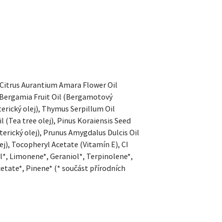
, Citrus Aurantium Amara Flower Oil
m Bergamia Fruit Oil (Bergamotový
terický olej), Thymus Serpillum Oil
l (Tea tree olej), Pinus Koraiensis Seed
éterický olej), Prunus Amygdalus Dulcis Oil
j), Tocopheryl Acetate (Vitamín E), CI
l*, Limonene*, Geraniol*, Terpinolene*,
cetate*, Pinene* (* součást přírodních