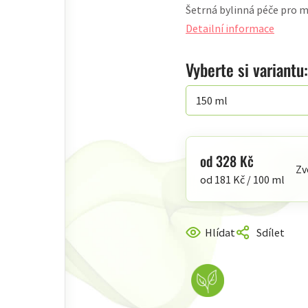
Šetrná bylinná péče pro m
produktu
je
Detailní informace
5,0
z
Vyberte si variantu:
5
hvězdiček.
od
328 Kč
Zv
Měrná
od 181 Kč / 100 ml
cena:
Hlídat
Sdílet