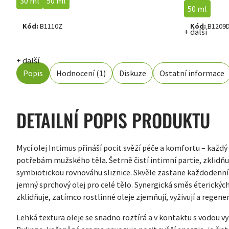
30 ml
50 ml
50 ml
Kód:
B1110Z
Kód:
B1209
+ další
+ další
Popis
Hodnocení (1)
Diskuze
Ostatní informace
DETAILNÍ POPIS PRODUKTU
Mycí olej Intimus přináší pocit svěží péče a komfortu – každ
potřebám mužského těla. Šetrně čistí intimní partie, zklidňuj
symbiotickou rovnováhu sliznice. Skvěle zastane každodenní i
jemný sprchový olej pro celé tělo. Synergická směs éterickýc
zklidňuje, zatímco rostlinné oleje zjemňují, vyživují a regener
Lehká textura oleje se snadno roztírá a v kontaktu s vodou vy