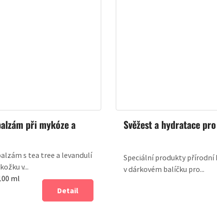
balzám při mykóze a
Svěžest a hydratace pr
balzám s tea tree a levandulí
Speciální produkty přírodní
kožku v...
v dárkovém balíčku pro...
 100 ml
Detail