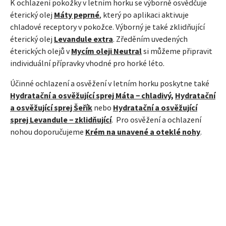
K ochlazení pokožky v letním horku se výborně osvědčuje
éterický olej
Máty peprné
, který po aplikaci aktivuje
chladové receptory v pokožce. Výborný je také zklidňující
éterický olej
Levandule extra
. Zředěním uvedených
éterických olejů v
Mycím oleji Neutral
si můžeme připravit
individuální přípravky vhodné pro horké léto.
Účinné ochlazení a osvěžení v letním horku poskytne také
Hydratační a osvěžující sprej Máta − chladivý
,
Hydratační
a osvěžující sprej Šeřík
nebo
Hydratační a osvěžující
sprej Levandule − zklidňující
. Pro osvěžení a ochlazení
nohou doporučujeme
Krém na unavené a oteklé nohy
.
ZÁPATÍ