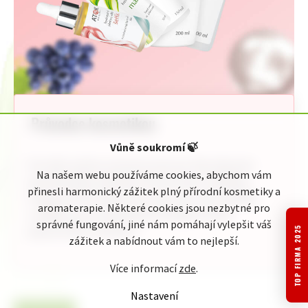
Průvodce kosmetikou
Vůně soukromí
🍃
Pro Vaši rychlou orientaci jsme pro Vás připravili
Na našem webu používáme cookies, abychom vám
jednoduchého průvodce kosmetickou nabídkou
přinesli harmonický zážitek plný přírodní kosmetiky a
Original ATOK. Naleznete zde celou naši nabídku
aromaterapie. Některé cookies jsou nezbytné pro
rozdělenou do přehledných kategorií podle
správné fungování, jiné nám pomáhají vylepšit váš
TOP FIRMA 2025
jednotlivého zaměření:
zážitek a nabídnout vám to nejlepší.
Více informací
zde
.
Nastavení