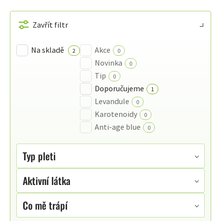
VÝPIS
PRODUKTŮ
Zavřít filtr
Na skladě
Akce
2
0
Novinka
0
Tip
0
Doporučujeme
1
Levandule
0
Karotenoidy
0
Anti-age blue
0
Typ pleti
Aktivní látka
Co mě trápí