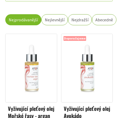
ŘAZENÍ
Nejprodávanější
Nejlevnější
Nejdražší
Abecedně
PRODUKTŮ
Doporučujeme
Vyživující pleťový olej
Vyživující pleťový olej
Mořské řasy - argan
Avokádo