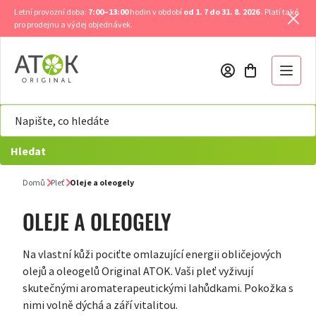
Přejít
Letní provozní doba:
7:00–13:00
hodin v období
od 1. 7 do 31. 8. 2026
. Platí také
na
pro prodejnu a výdej objednávek.
obsah
Hledat
Domů
Pleť
Oleje a oleogely
OLEJE A OLEOGELY
Na vlastní kůži pociťte omlazující energii obličejových
olejů a oleogelů Original ATOK. Vaši pleť vyživují
skutečnými aromaterapeutickými lahůdkami. Pokožka s
nimi volně dýchá a září vitalitou.