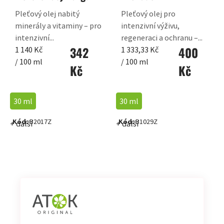
Pleťový olej nabitý
Pleťový olej pro
minerály a vitaminy – pro
intenzivní výživu,
intenzivní...
regeneraci a ochranu –...
342
400
Měrná
Měrná
1 140 Kč
1 333,33 Kč
cena:
cena:
/ 100 ml
/ 100 ml
Kč
Kč
30 ml
30 ml
Kód:
B2017Z
Kód:
B1029Z
+ další
+ další
OVLÁDACÍ
PRVKY
VÝPISU