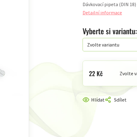
Dávkovací pipeta (DIN 18)
produktu
je
Detailní informace
0,0
z
Vyberte si variantu:
5
hvězdiček.
22 Kč
Zvolte v
Měrná
cena:
Hlídat
Sdílet