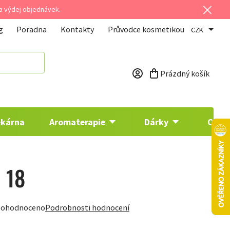
 a výdej objednávek.
g
Poradna
Kontakty
Průvodce kosmetikou
CZK
Prázdný košík
Nákupní košík
ékárna
Aromaterapie
Dárky
Osta
 18
ohodnoceno
Podrobnosti hodnocení