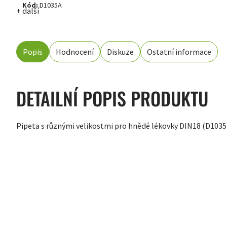
Kód:
D1035A
+ další
Popis
Hodnocení
Diskuze
Ostatní informace
DETAILNÍ POPIS PRODUKTU
Pipeta s různými velikostmi pro hnědé lékovky DIN18 (D1035
ZÁPATÍ