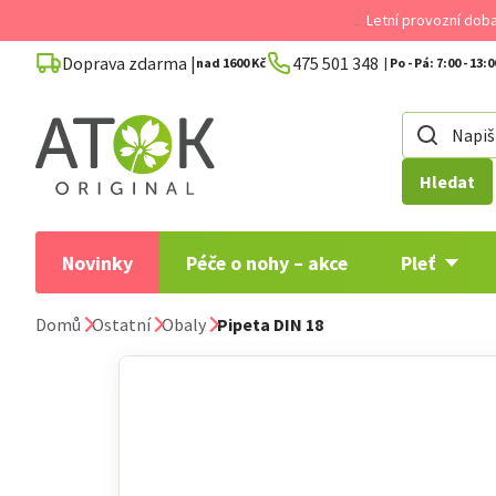
Přejít
Letní provozní dob
na
Doprava zdarma |
475 501 348
obsah
nad 1600 Kč
Hledat
Novinky
Péče o nohy – akce
Pleť
Domů
Ostatní
Obaly
Pipeta DIN 18