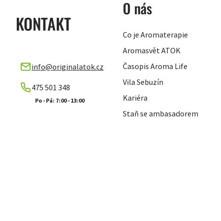
O nás
KONTAKT
Co je Aromaterapie
Aromasvět ATOK
Časopis Aroma Life
info
@
originalatok.cz
Vila Sebuzín
475 501 348
Kariéra
Staň se ambasadorem