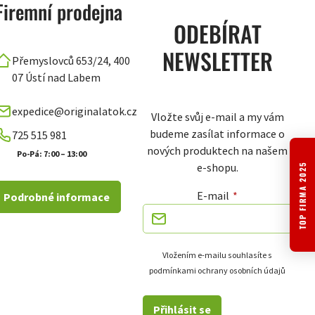
Firemní prodejna
ODEBÍRAT
NEWSLETTER
Přemyslovců 653/24, 400
07 Ústí nad Labem
expedice@originalatok.cz
Vložte svůj e-mail a my vám
budeme zasílat informace o
725 515 981
nových produktech na našem
Po-Pá: 7:00 – 13:00
e-shopu.
TOP FIRMA 2025
E-mail
Podrobné informace
Vložením e-mailu souhlasíte s
podmínkami ochrany osobních údajů
Přihlásit se