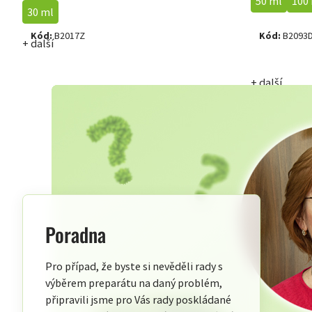
50 ml
100
30 ml
Kód:
B2017Z
Kód:
B2093
+ další
+ další
Poradna
Pro případ, že byste si nevěděli rady s
výběrem preparátu na daný problém,
připravili jsme pro Vás rady poskládané