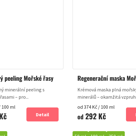
vý peeling Mořské řasy
Regenerační maska Moř
ý minerální peeling s
Krémová maska plná mořsk
asami – pro...
minerálů – okamžitá vzpruha 
Měrná
/ 100 ml
od 374 Kč / 100 ml
Kč
292 Kč
cena:
Detail
od