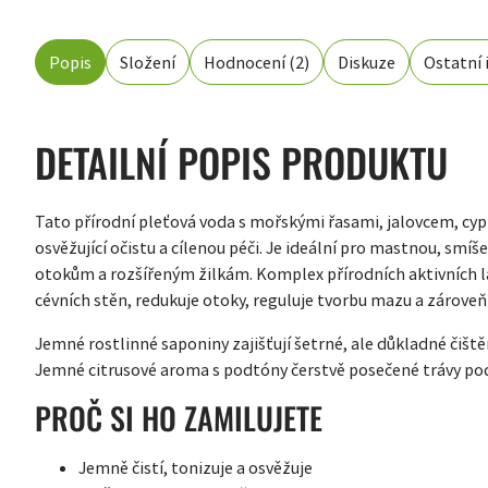
Popis
Složení
Hodnocení (2)
Diskuze
Ostatní
DETAILNÍ POPIS PRODUKTU
Tato přírodní pleťová voda s mořskými řasami, jalovcem, cyp
osvěžující očistu a cílenou péči. Je ideální pro mastnou, smí
otokům a rozšířeným žilkám. Komplex přírodních aktivních l
cévních stěn, redukuje otoky, reguluje tvorbu mazu a zároveň 
Jemné rostlinné saponiny zajišťují šetrné, ale důkladné čištěn
Jemné citrusové aroma s podtóny čerstvě posečené trávy podp
PROČ SI HO ZAMILUJETE
Jemně čistí, tonizuje a osvěžuje