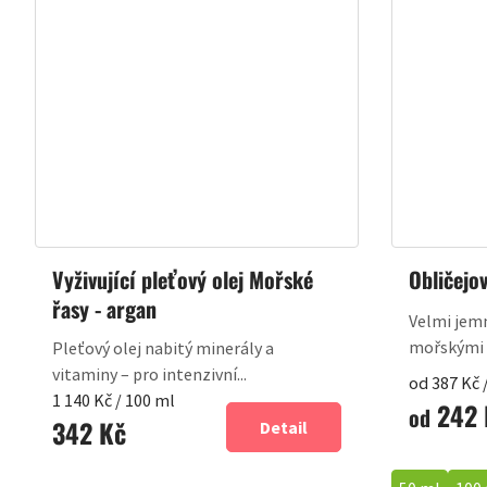
Vyživující pleťový olej Mořské
Obličejo
řasy - argan
Velmi jemn
mořskými ř
Pleťový olej nabitý minerály a
vitaminy – pro intenzivní...
Měrná
od 387 Kč 
Měrná
1 140 Kč / 100 ml
242 
cena:
od
342 Kč
cena:
Detail