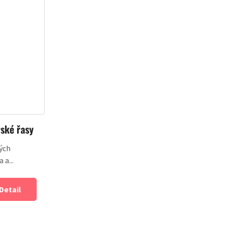
ské řasy
ých
a...
Detail