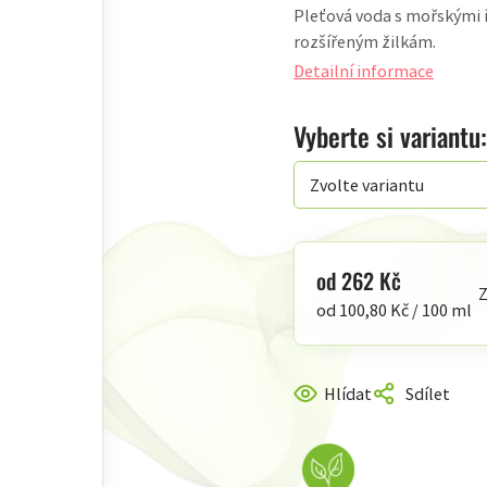
Pleťová voda s mořskými 
produktu
rozšířeným žilkám.
je
5,0
Detailní informace
z
5
Vyberte si variantu:
hvězdiček.
od
262 Kč
Z
Měrná
od 100,80 Kč / 100 ml
cena:
Hlídat
Sdílet