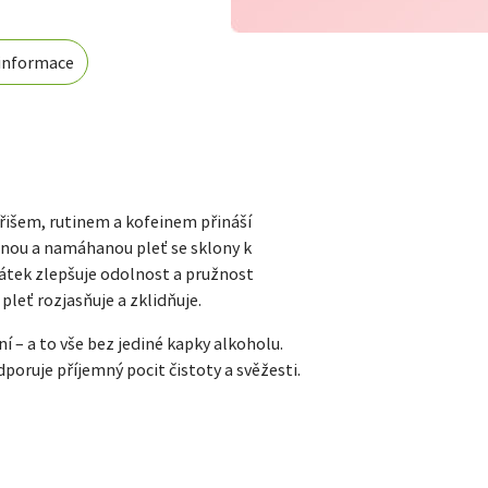
 informace
řišem, rutinem a kofeinem přináší
šenou a namáhanou pleť se sklony k
átek zlepšuje odolnost a pružnost
pleť rozjasňuje a zklidňuje.
í – a to vše bez jediné kapky alkoholu.
oruje příjemný pocit čistoty a svěžesti.