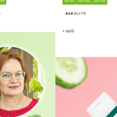
 ml
50 ml
100 ml
250 ml
D
Kód:
B1177D
+ další