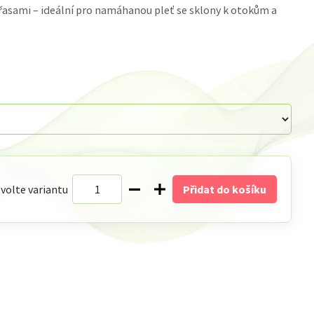
řasami – ideální pro namáhanou pleť se sklony k otokům a
volte variantu
Přidat do košíku