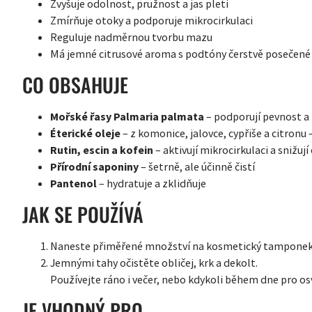
Zvyšuje odolnost, pružnost a jas pleti
Zmírňuje otoky a podporuje mikrocirkulaci
Reguluje nadměrnou tvorbu mazu
Má jemné citrusové aroma s podtóny čerstvě posečené 
CO OBSAHUJE
Mořské řasy Palmaria palmata
– podporují pevnost a
Éterické oleje
– z komonice, jalovce, cypřiše a citronu – 
Rutin, escin a kofein
– aktivují mikrocirkulaci a snižují
Přírodní saponiny
– šetrně, ale účinně čistí
Pantenol
– hydratuje a zklidňuje
JAK SE POUŽÍVÁ
Naneste přiměřené množství na kosmetický tamponek
Jemnými tahy očistěte obličej, krk a dekolt.
Používejte ráno i večer, nebo kdykoli během dne pro os
JE VHODNÝ PRO