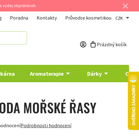
 a výdej objednávek.
g
Poradna
Kontakty
Průvodce kosmetikou
CZK
Prázdný košík
Nákupní košík
ékárna
Aromaterapie
Dárky
Osta
VODA MOŘSKÉ ŘASY
hodnocení
Podrobnosti hodnocení