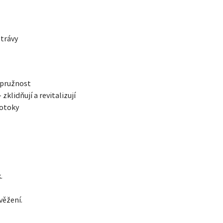
trávy
 pružnost
zklidňují a revitalizují
 otoky
.
věžení.