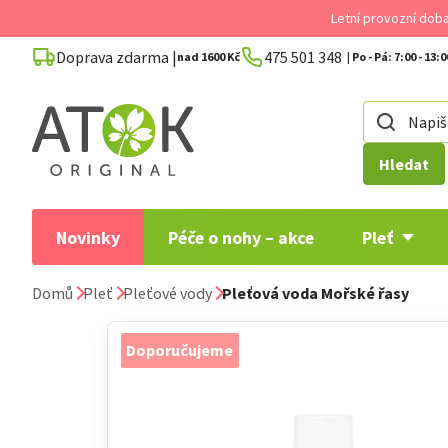
Přejít
Letní provozní dob
na
Doprava zdarma |
475 501 348
obsah
nad 1600 Kč
Hledat
Novinky
Péče o nohy – akce
Pleť
Domů
Pleť
Pleťové vody
Pleťová voda Mořské řasy
Doporučujeme