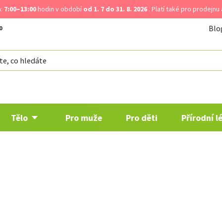
a:
7:00–13:00
hodin v období
od 1. 7 do 31. 8. 2026
. Platí také pro prodejnu
Blo
Tělo
Pro muže
Pro děti
Přírodní l