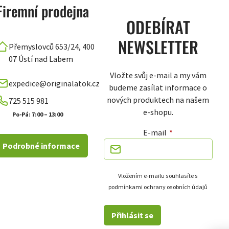
Firemní prodejna
ODEBÍRAT
NEWSLETTER
Přemyslovců 653/24, 400
07 Ústí nad Labem
Vložte svůj e-mail a my vám
expedice@originalatok.cz
budeme zasílat informace o
nových produktech na našem
725 515 981
e-shopu.
Po-Pá: 7:00 – 13:00
E-mail
Podrobné informace
Vložením e-mailu souhlasíte s
podmínkami ochrany osobních údajů
Přihlásit se