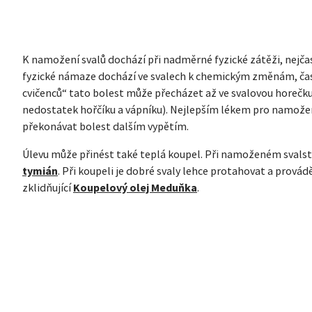
K namožení svalů dochází při nadměrné fyzické zátěži, nejčas
fyzické námaze dochází ve svalech k chemickým změnám, čast
cvičenců“ tato bolest může přecházet až ve svalovou horečku 
nedostatek hořčíku a vápníku). Nejlepším lékem pro namožené
překonávat bolest dalším vypětím.
Úlevu může přinést také teplá koupel. Při namoženém sval
tymián
. Při koupeli je dobré svaly lehce protahovat a prov
zklidňující
Koupelový olej Meduňka
.
ZÁPATÍ