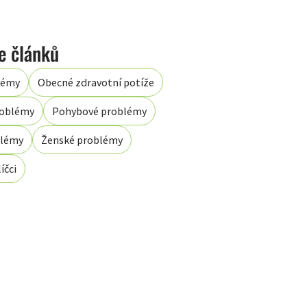
lémy
Obecné zdravotní potíže
roblémy
Pohybové problémy
blémy
Ženské problémy
íčci