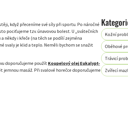
těji, když přeceníme své síly při sportu. Po náročné
o pociťujeme tzv. únavovou bolest. U „svátečních
Kožní prob
a někdy i křeče (na těch se podílí zejména
 svaly je klid a teplo. Neměli bychom se snažit
Oběhové p
Trávicí pro
stvu doporučujeme použít
Koupelový olej Eukalypt-
ádět jemnou masáž. Při svalové horečce doporučujeme
Zvířecí mazl