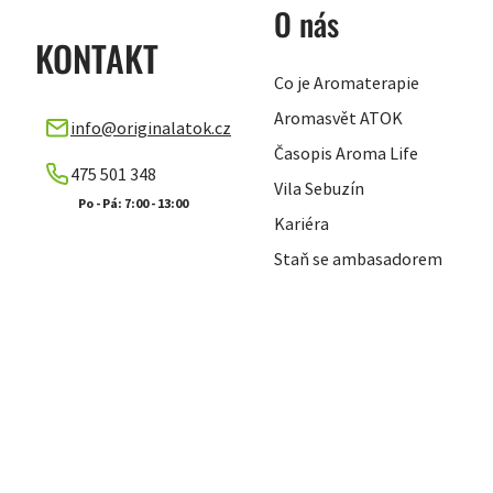
O nás
KONTAKT
Co je Aromaterapie
Aromasvět ATOK
info
@
originalatok.cz
Časopis Aroma Life
475 501 348
Vila Sebuzín
Kariéra
Staň se ambasadorem