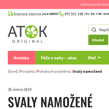
Přejít
Letní provozní dob
na
Doprava zdarma |
475 501 348
obsah
nad 1600 Kč
Hledat
Novinky
Péče o nohy – akce
Pleť
Domů
Poradna
Pohybové problémy
Svaly namožené
26. února 2024
SVALY NAMOŽENÉ