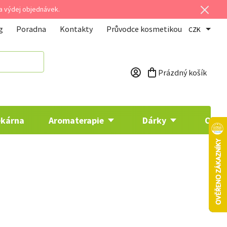
 a výdej objednávek.
g
Poradna
Kontakty
Průvodce kosmetikou
CZK
Prázdný košík
Nákupní košík
ékárna
Aromaterapie
Dárky
Osta