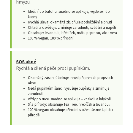
hmyzu.
Ideální do batohu: snadno se aplikuje, vejde se i do
kapsy
Rychlá úleva: okamžitě zklidňuje podráždění a pnutí
Chladí a osvěžuje: zmírňuje zarudnutí, svědění a napětí
Obsahuje: levanduli, hřebíček, mátu peprnou, aloe vera
100 % vegan, 100 % přírodní
SOS akné
Rychlá a cílená péče proti pupínkům.
Okamžitý zásah: účinkuje ihned při prvních projevech
akné
Nedá pupínkům šanci: vysušuje pupínky a zmírňuje
zarudnutí
Vždy po ruce: snadno se aplikuje – kdekoli a kdykoli
Síla přírody: obsahuje Tea Tree, hřebíček a levanduli
100 % vegan: obsahuje přírodní složení šetrné k pleti i
přírodě