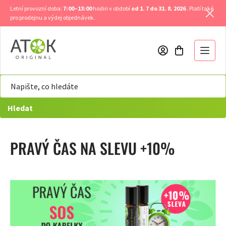
Přejít
Letní provozní doba:
7:00–13:00
hodin v období
od 1. 7 do 31. 8. 2026
. Platí také
na
pro prodejnu a výdej objednávek.
obsah
Hledat
PRAVÝ ČAS NA SLEVU +10%