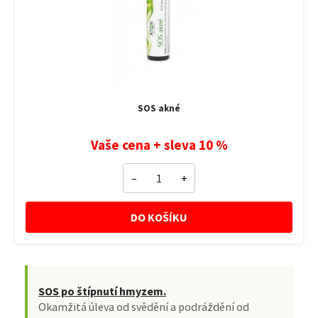
SOS akné
Vaše cena + sleva 10 %
–
+
DO KOŠÍKU
SOS po štípnutí hmyzem.
Okamžitá úleva od svědění a podráždění od