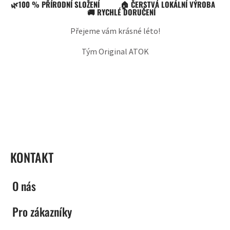
🌿100 % PŘÍRODNÍ SLOŽENÍ 🏠 ČERSTVÁ LOKÁLNÍ VÝROBA
🚚 RYCHLÉ DORUČENÍ
Přejeme vám krásné léto!
Tým Original ATOK
ZÁPATÍ
KONTAKT
O nás
Pro zákazníky