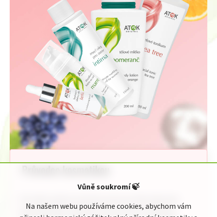
Průvodce kosmetikou
Vůně soukromí
🍃
Pro Vaši rychlou orientaci jsme pro Vás připravili
Na našem webu používáme cookies, abychom vám
jednoduchého průvodce kosmetickou nabídkou