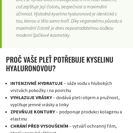
což zajišťuje její čistotu, bezpečnost a maximální
účinnost. Výsledná kyselina hyaluronová je identická s
tou, kterou si tělo samo tvoří. Díky veganskému původu a
maximální čistotě je dnes nepostradatelnou složkou
moderní špičkové kosmetiky.
PROČ VAŠE PLEŤ POTŘEBUJE KYSELINU
HYALURONOVOU?
INTENZIVNĚ HYDRATUJE
– váže vodu v hlubokých
vrstvách pokožky i na povrchu
VYHLAZUJE VRÁSKY
– dodává pleti objem a pružnost,
vyplňuje jemné vrásky a linky
ZPEVŇUJE KONTURY
– podporuje produkci kolagenu a
elastinu
CHRÁNÍ PŘED VYSOUŠENÍM
– vytváří ochranný film,
který uzamyká vlhkost