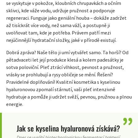
se vyskytuje v pokožce, kloubních chrupavkách a očním
sklivci, kde váže vodu, udržuje pružnost a podporuje
regeneraci. Funguje jako geniální houba – dokáže zadržet
až tisíckrát více vody, než sama váží, a postupně ji
uvolňovat tam, kde je potřeba. Právem patří mezi
nejúčinnější hydratační složky, jaké v přírodě existují.
Dobrá zpráva? Naše tělo ji umí vytvářet samo. Ta horší? Od
pětadvaceti let její produkce klesá a kolem padesátky je
sotva poloviční. Pleť ztrácí vlhkost, pevnost a pružnost,
vrásky se prohlubují a rysy obličeje se mění. Řešení?
Pravidelné doplňování! Kvalitní kosmetika s kyselinou
hyaluronovou zpomalí stárnutí, vaši pleť intenzivně
hydratuje a pomůže ji udržet svěží, pevnou, pružnou a plnou
energie.
Jak se kyselina hyaluronová získává?
Dnes se vyrábí biotechnologickou fermentací bakterií,