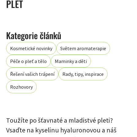
PLEŤ
Kosmetické novinky
Světem aromaterapie
Péče o pleť a tělo
Maminky a děti
Řešení vašich trápení
Rady, tipy, inspirace
Rozhovory
Toužíte po šťavnaté a mladistvé pleti?
Vsaďte na kyselinu hyaluronovou a náš