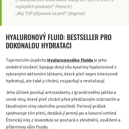
nejlepších produktů!“ (Hana N.)
„Můj TOP přípravek na pleť!“ (Dagmar)
HYALURONOVÝ FLUID: BESTSELLER PRO
DOKONALOU HYDRATACI
Tajemstvím úspěchu
Hyaluronového fluidu
je jeho
unikátní složení. Spojuje dvojí sílu kyseliny hyaluronové s
vybranými aktivními látkami, které pleť nejen intenzivně
hydratují, ale také ji chrání, rozjasňují a revitalizují.
Jeho účinek posilují antioxidanty z granátového jablka a
vinné révy, které pleť chrání před předčasným stárnutím a
škodlivými vlivy okolního prostředí. Perlový prášek
sjednocuje tón pleti, dodává jí jemný jas a luxusní vzhled.
Éterický olej z levandule se postará o zklidnění, osvěžení a
příjemnou vůni fluidu.