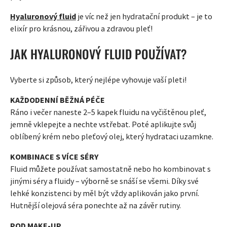
Hyaluronový fluid
je víc než jen hydratační produkt – je to
elixír pro krásnou, zářivou a zdravou pleť!
JAK HYALURONOVÝ FLUID POUŽÍVAT?
Vyberte si způsob, který nejlépe vyhovuje vaší pleti!
KAŽDODENNÍ BĚŽNÁ PÉČE
Ráno i večer naneste 2–5 kapek fluidu na vyčištěnou pleť,
jemně vklepejte a nechte vstřebat. Poté aplikujte svůj
oblíbený krém nebo pleťový olej, který hydrataci uzamkne.
KOMBINACE S VÍCE SÉRY
Fluid můžete používat samostatně nebo ho kombinovat s
jinými séry a fluidy – výborně se snáší se všemi. Díky své
lehké konzistenci by měl být vždy aplikován jako první.
Hutnější olejová séra ponechte až na závěr rutiny.
POD MAKE-UP