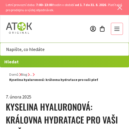
Přejít
Letní provozní doba:
7:00–13:00
hodin v období
od 1. 7 do 31. 8. 2026
. Platí také
na
pro prodejnu a výdej objednávek.
obsah
Hledat
Domů
Blog
Kyselina hyaluronová: královna hydratace pro vaši pleť
7. února 2025
KYSELINA HYALURONOVÁ:
KRÁLOVNA HYDRATACE PRO VAŠI