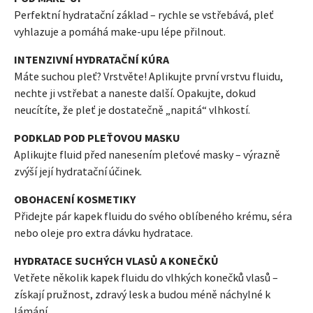
Perfektní hydratační základ – rychle se vstřebává, pleť
vyhlazuje a pomáhá make-upu lépe přilnout.
INTENZIVNÍ HYDRATAČNÍ KÚRA
Máte suchou pleť? Vrstvěte! Aplikujte první vrstvu fluidu,
nechte ji vstřebat a naneste další. Opakujte, dokud
neucítíte, že pleť je dostatečně „napitá“ vlhkostí.
PODKLAD POD PLEŤOVOU MASKU
Aplikujte fluid před nanesením pleťové masky – výrazně
zvýší její hydratační účinek.
OBOHACENÍ KOSMETIKY
Přidejte pár kapek fluidu do svého oblíbeného krému, séra
nebo oleje pro extra dávku hydratace.
HYDRATACE SUCHÝCH VLASŮ A KONEČKŮ
Vetřete několik kapek fluidu do vlhkých konečků vlasů –
získají pružnost, zdravý lesk a budou méně náchylné k
lámání.