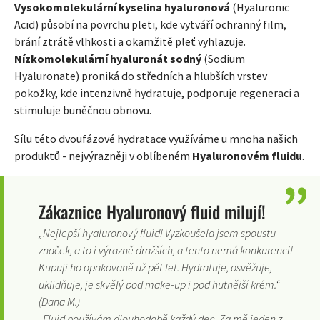
Vysokomolekulární kyselina hyaluronová
(Hyaluronic
Acid) působí na povrchu pleti, kde vytváří ochranný film,
brání ztrátě vlhkosti a okamžitě pleť vyhlazuje.
Nízkomolekulární hyaluronát sodný
(Sodium
Hyaluronate) proniká do středních a hlubších vrstev
pokožky, kde intenzivně hydratuje, podporuje regeneraci a
stimuluje buněčnou obnovu.
Sílu této dvoufázové hydratace využíváme u mnoha našich
produktů - nejvýrazněji v oblíbeném
Hyaluronovém fluidu
.
Zákaznice Hyaluronový fluid milují!
„Nejlepší hyaluronový fluid! Vyzkoušela jsem spoustu
značek, a to i výrazně dražších, a tento nemá konkurenci!
Kupuji ho opakovaně už pět let. Hydratuje, osvěžuje,
uklidňuje, je skvělý pod make-up i pod hutnější krém.“
(Dana M.)
„Fluid používám dlouhodobě každý den. Za mě jeden z