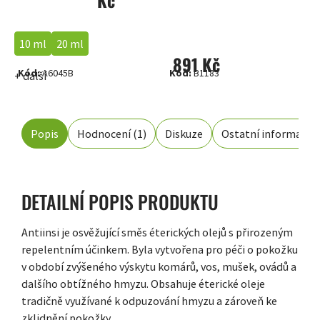
Kč
10 ml
20 ml
891 Kč
Kód:
A6045B
Kód:
B1183
+ další
Popis
Hodnocení (1)
Diskuze
Ostatní informace
DETAILNÍ POPIS PRODUKTU
Antiinsi je osvěžující směs éterických olejů s přirozeným
repelentním účinkem. Byla vytvořena pro péči o pokožku
v období zvýšeného výskytu komárů, vos, mušek, ovádů a
dalšího obtížného hmyzu. Obsahuje éterické oleje
tradičně využívané k odpuzování hmyzu a zároveň ke
zklidnění pokožky.