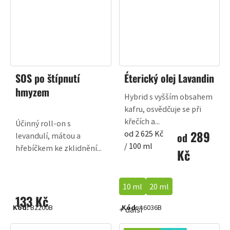
SOS po štípnutí
Éterický olej Lavandin
hmyzem
Hybrid s vyšším obsahem
kafru, osvědčuje se při
křečích a...
Účinný roll-on s
289
Měrná
od 2 625 Kč
od
levandulí, mátou a
cena:
/ 100 ml
hřebíčkem ke zklidnění...
Kč
10 ml
20 ml
133 Kč
Kód:
B2200B
Kód:
A6036B
+ další