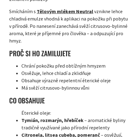
Smícháním s
Tělovým mlékem Neutral
vznikne lehce
chladivá emulze vhodná k aplikaci na pokožku při pobytu
v přírodě. Po nanesení zanechává svěží citrusovo-bylinné
aroma, které je příjemné pro člověka – a odpuzující pro
hmyz.
PROČ SI HO ZAMILUJETE
Chrání pokožku před obtížným hmyzem
Osvěžuje, lehce chladí a zklidňuje
Obsahuje výrazně repelentní éterické oleje
Má svěží citrusovo-bylinnou vůni
CO OBSAHUJE
Éterické oleje:
Tymián, rozmarýn, hřebíček
– aromatické byliny
tradičně využívané jako přírodní repelenty
Citronela, litsea cubeba, pomeranč
– osvěžují,