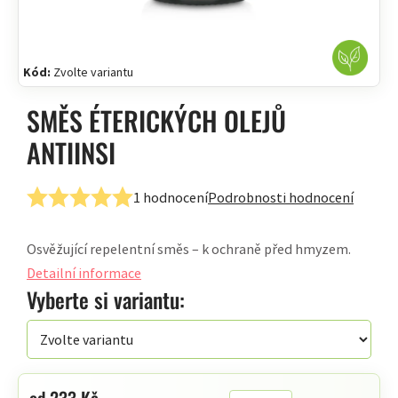
Kód:
Zvolte variantu
SMĚS ÉTERICKÝCH OLEJŮ
ANTIINSI
1 hodnocení
Podrobnosti hodnocení
Průměrné
hodnocení
Osvěžující repelentní směs – k ochraně před hmyzem.
produktu
je
Detailní informace
5,0
Vyberte si variantu:
z
5
hvězdiček.
od
233 Kč