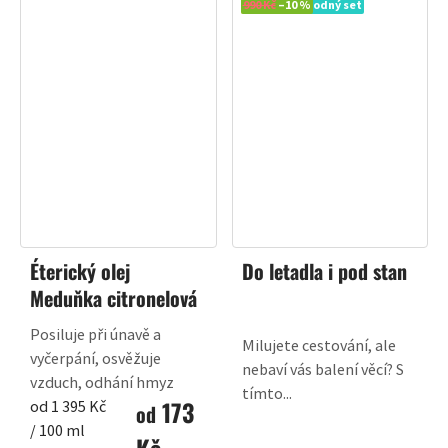
Novinka
990 Kč
–10 %
Výhodný set
Éterický olej
Do letadla i pod stan
Meduňka citronelová
Posiluje při únavě a
Milujete cestování, ale
vyčerpání, osvěžuje
nebaví vás balení věcí? S
vzduch, odhání hmyz
tímto...
173
Měrná
od 1 395 Kč
od
cena:
/ 100 ml