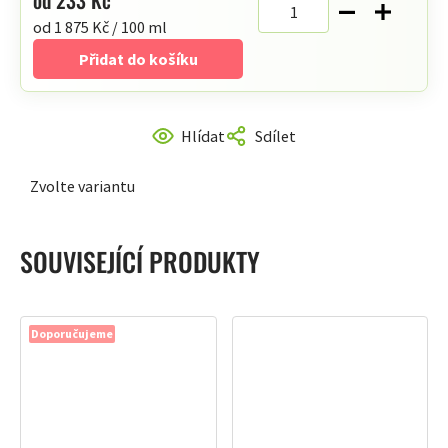
Měrná
od 1 875 Kč / 100 ml
cena:
Přidat do košíku
Hlídat
Sdílet
Zvolte variantu
SOUVISEJÍCÍ PRODUKTY
Doporučujeme