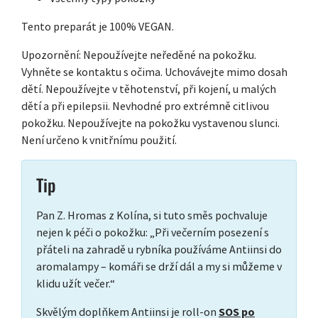
Tento preparát je 100% VEGAN.
Upozornění: Nepoužívejte neředěné na pokožku.
Vyhněte se kontaktu s očima. Uchovávejte mimo dosah
dětí. Nepoužívejte v těhotenství, při kojení, u malých
dětí a při epilepsii. Nevhodné pro extrémně citlivou
pokožku. Nepoužívejte na pokožku vystavenou slunci.
Není určeno k vnitřnímu použití.
Tip
Pan Z. Hromas z Kolína, si tuto směs pochvaluje
nejen k péči o pokožku: „Při večerním posezení s
přáteli na zahradě u rybníka používáme Antiinsi do
aromalampy – komáři se drží dál a my si můžeme v
klidu užít večer.“
Skvělým doplňkem Antiinsi je roll-on
SOS po