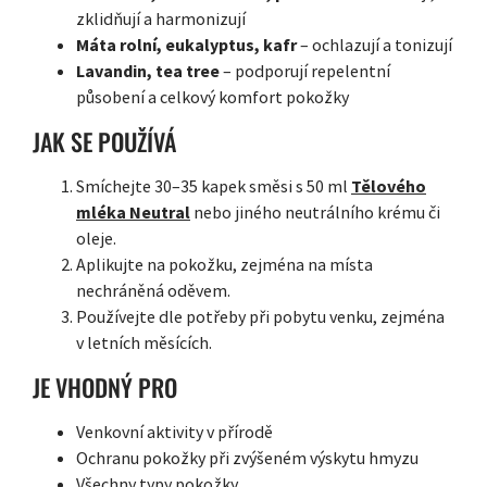
zklidňují a harmonizují
Máta rolní, eukalyptus, kafr
– ochlazují a tonizují
Lavandin, tea tree
– podporují repelentní
působení a celkový komfort pokožky
JAK SE POUŽÍVÁ
Smíchejte 30–35 kapek směsi s 50 ml
Tělového
mléka Neutral
nebo jiného neutrálního krému či
oleje.
Aplikujte na pokožku, zejména na místa
nechráněná oděvem.
Používejte dle potřeby při pobytu venku, zejména
v letních měsících.
JE VHODNÝ PRO
Venkovní aktivity v přírodě
Ochranu pokožky při zvýšeném výskytu hmyzu
Všechny typy pokožky