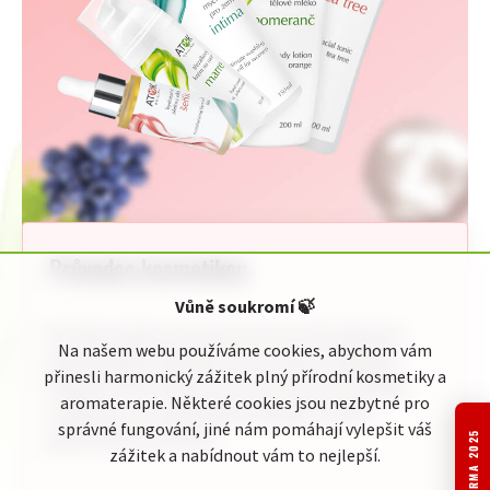
Průvodce kosmetikou
Vůně soukromí
🍃
Pro Vaši rychlou orientaci jsme pro Vás připravili
Na našem webu používáme cookies, abychom vám
jednoduchého průvodce kosmetickou nabídkou
přinesli harmonický zážitek plný přírodní kosmetiky a
Original ATOK. Naleznete zde celou naši nabídku
aromaterapie. Některé cookies jsou nezbytné pro
rozdělenou do přehledných kategorií podle
správné fungování, jiné nám pomáhají vylepšit váš
jednotlivého zaměření:
TOP FIRMA 2025
zážitek a nabídnout vám to nejlepší.