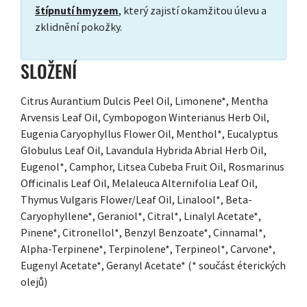
štípnutí hmyzem
, který zajistí okamžitou úlevu a
zklidnění pokožky.
SLOŽENÍ
Citrus Aurantium Dulcis Peel Oil, Limonene*, Mentha
Arvensis Leaf Oil, Cymbopogon Winterianus Herb Oil,
Eugenia Caryophyllus Flower Oil, Menthol*, Eucalyptus
Globulus Leaf Oil, Lavandula Hybrida Abrial Herb Oil,
Eugenol*, Camphor, Litsea Cubeba Fruit Oil, Rosmarinus
Officinalis Leaf Oil, Melaleuca Alternifolia Leaf Oil,
Thymus Vulgaris Flower/Leaf Oil, Linalool*, Beta-
Caryophyllene*, Geraniol*, Citral*, Linalyl Acetate*,
Pinene*, Citronellol*, Benzyl Benzoate*, Cinnamal*,
Alpha-Terpinene*, Terpinolene*, Terpineol*, Carvone*,
Eugenyl Acetate*, Geranyl Acetate* (* součást éterických
olejů)