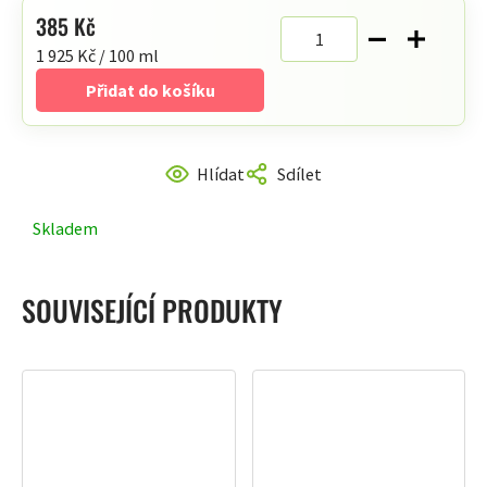
385 Kč
Měrná
1 925 Kč / 100 ml
cena:
Přidat do košíku
Hlídat
Sdílet
Skladem
SOUVISEJÍCÍ PRODUKTY