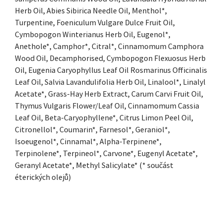
Herb Oil, Abies Sibirica Needle Oil, Menthol*,
Turpentine, Foeniculum Vulgare Dulce Fruit Oil,
Cymbopogon Winterianus Herb Oil, Eugenol*,
Anethole*, Camphor*, Citral*, Cinnamomum Camphora
Wood Oil, Decamphorised, Cymbopogon Flexuosus Herb
Oil, Eugenia Caryophyllus Leaf Oil Rosmarinus Officinalis
Leaf Oil, Salvia Lavandulifolia Herb Oil, Linalool*, Linalyl
Acetate*, Grass-Hay Herb Extract, Carum Carvi Fruit Oil,
Thymus Vulgaris Flower/Leaf Oil, Cinnamomum Cassia
Leaf Oil, Beta-Caryophyllene*, Citrus Limon Peel Oil,
Citronellol*, Coumarin*, Farnesol*, Geraniol*,
Isoeugenol*, Cinnamal*, Alpha-Terpinene*,
Terpinolene*, Terpineol*, Carvone*, Eugenyl Acetate*,
Geranyl Acetate*, Methyl Salicylate* (* součást
éterických olejů)