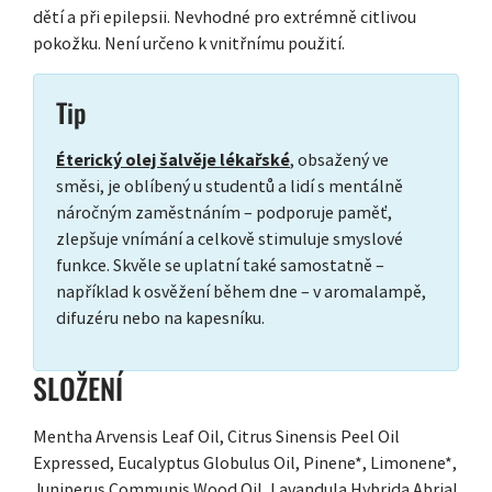
dětí a při epilepsii. Nevhodné pro extrémně citlivou
pokožku. Není určeno k vnitřnímu použití.
Tip
Éterický olej šalvěje lékařské
, obsažený ve
směsi, je oblíbený u studentů a lidí s mentálně
náročným zaměstnáním – podporuje paměť,
zlepšuje vnímání a celkově stimuluje smyslové
funkce. Skvěle se uplatní také samostatně –
například k osvěžení během dne – v aromalampě,
difuzéru nebo na kapesníku.
SLOŽENÍ
Mentha Arvensis Leaf Oil, Citrus Sinensis Peel Oil
Expressed, Eucalyptus Globulus Oil, Pinene*, Limonene*,
Juniperus Communis Wood Oil, Lavandula Hybrida Abrial