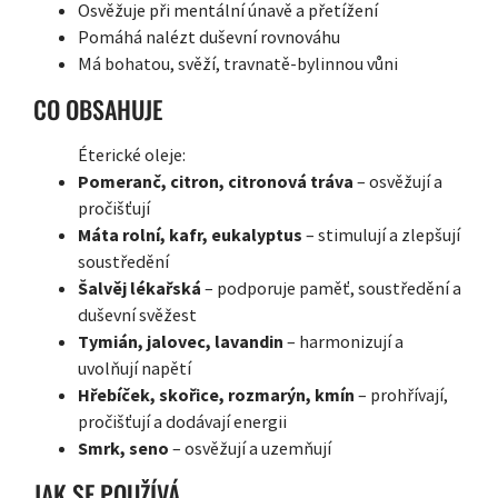
Osvěžuje při mentální únavě a přetížení
Pomáhá nalézt duševní rovnováhu
Má bohatou, svěží, travnatě-bylinnou vůni
CO OBSAHUJE
Éterické oleje:
Pomeranč, citron, citronová tráva
– osvěžují a
pročišťují
Máta rolní, kafr, eukalyptus
– stimulují a zlepšují
soustředění
Šalvěj lékařská
– podporuje paměť, soustředění a
duševní svěžest
Tymián, jalovec, lavandin
– harmonizují a
uvolňují napětí
Hřebíček, skořice, rozmarýn, kmín
– prohřívají,
pročišťují a dodávají energii
Smrk, seno
– osvěžují a uzemňují
JAK SE POUŽÍVÁ