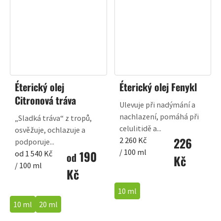
Éterický olej
Éterický olej Fenykl
Citronová tráva
Ulevuje při nadýmání a
nachlazení, pomáhá při
„Sladká tráva“ z tropů,
celulitidě a...
osvěžuje, ochlazuje a
226
Měrná
2 260 Kč
podporuje...
cena:
/ 100 ml
190
Měrná
od 1 540 Kč
od
Kč
cena:
/ 100 ml
Kč
10 ml
10 ml
20 ml