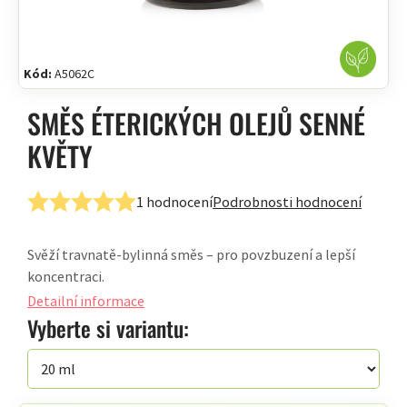
Kód:
A5062C
SMĚS ÉTERICKÝCH OLEJŮ SENNÉ
KVĚTY
1 hodnocení
Podrobnosti hodnocení
Průměrné
hodnocení
Svěží travnatě-bylinná směs – pro povzbuzení a lepší
produktu
koncentraci.
je
5,0
Detailní informace
z
Vyberte si variantu:
5
hvězdiček.