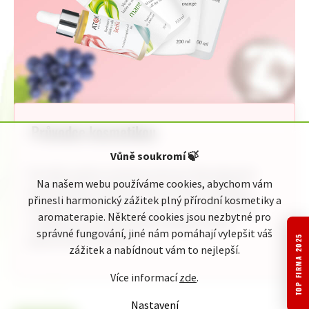
Průvodce kosmetikou
Vůně soukromí
🍃
Pro Vaši rychlou orientaci jsme pro Vás připravili
Na našem webu používáme cookies, abychom vám
jednoduchého průvodce kosmetickou nabídkou
přinesli harmonický zážitek plný přírodní kosmetiky a
Original ATOK. Naleznete zde celou naši nabídku
aromaterapie. Některé cookies jsou nezbytné pro
rozdělenou do přehledných kategorií podle
správné fungování, jiné nám pomáhají vylepšit váš
jednotlivého zaměření:
TOP FIRMA 2025
zážitek a nabídnout vám to nejlepší.
Více informací
zde
.
Nastavení