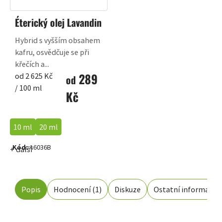
Éterický olej Lavandin
Hybrid s vyšším obsahem
kafru, osvědčuje se při
křečích a...
289
Měrná
od 2 625 Kč
od
cena:
/ 100 ml
Kč
10 ml
20 ml
Kód:
A6036B
+ další
Popis
Hodnocení (1)
Diskuze
Ostatní informace