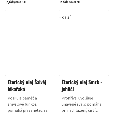
Kód:
A6009B
Kód:
A6017B
+ další
+ další
Éterický olej Šalvěj
Éterický olej Smrk -
lékařská
jehličí
Posiluje paměť a
Prohřívá, uvolňuje
smyslové funkce,
unavené svaly, pomáhá
pomáhá při zánětech a
při nachlazení, čistí...