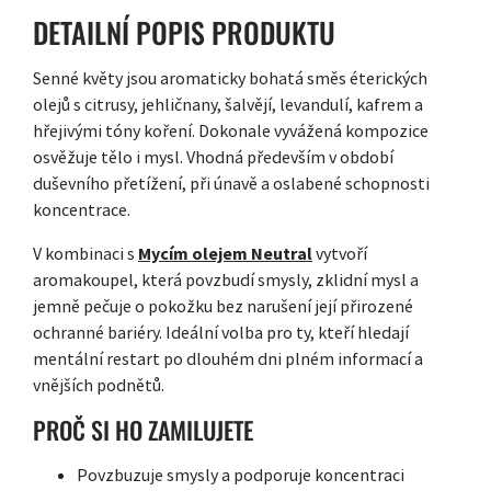
DETAILNÍ POPIS PRODUKTU
Senné květy jsou aromaticky bohatá směs éterických
olejů s citrusy, jehličnany, šalvějí, levandulí, kafrem a
hřejivými tóny koření. Dokonale vyvážená kompozice
osvěžuje tělo i mysl. Vhodná především v období
duševního přetížení, při únavě a oslabené schopnosti
koncentrace.
V kombinaci s
Mycím olejem Neutral
vytvoří
aromakoupel, která povzbudí smysly, zklidní mysl a
jemně pečuje o pokožku bez narušení její přirozené
ochranné bariéry. Ideální volba pro ty, kteří hledají
mentální restart po dlouhém dni plném informací a
vnějších podnětů.
PROČ SI HO ZAMILUJETE
Povzbuzuje smysly a podporuje koncentraci