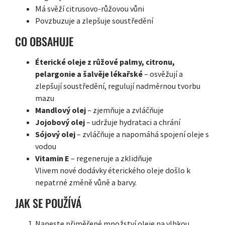
Má svěží citrusovo-růžovou vůni
Povzbuzuje a zlepšuje soustředění
CO OBSAHUJE
Éterické oleje z růžové palmy, citronu,
pelargonie a šalvěje lékařské
– osvěžují a
zlepšují soustředění, regulují nadměrnou tvorbu
mazu
Mandlový olej
– zjemňuje a zvláčňuje
Jojobový olej
– udržuje hydrataci a chrání
Sójový olej
– zvláčňuje a napomáhá spojení oleje s
vodou
Vitamin E
– regeneruje a zklidňuje
Vlivem nové dodávky éterického oleje došlo k
nepatrné změně vůně a barvy.
JAK SE POUŽÍVÁ
Naneste přiměřené množství oleje na vlhkou