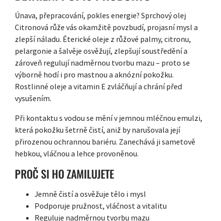
Únava, přepracování, pokles energie? Sprchový olej
Citronová růže vás okamžitě povzbudí, projasní mysl a
zlepší náladu. Éterické oleje z růžové palmy, citronu,
pelargonie a šalvěje osvěžují, zlepšují soustředění a
zároveň regulují nadměrnou tvorbu mazu – proto se
výborně hodí i pro mastnou a aknózní pokožku.
Rostlinné oleje a vitamin E zvláčňují a chrání před
vysušením.
Při kontaktu s vodou se mění v jemnou mléčnou emulzi,
která pokožku šetrně čistí, aniž by narušovala její
přirozenou ochrannou bariéru. Zanechává ji sametově
hebkou, vláčnou a lehce provoněnou.
PROČ SI HO ZAMILUJETE
Jemně čistí a osvěžuje tělo i mysl
Podporuje pružnost, vláčnost a vitalitu
Reguluje nadměrnou tvorbu mazu