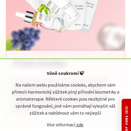
Průvodce kosmetikou
Vůně soukromí
🍃
Pro Vaši rychlou orientaci jsme pro Vás připravili
Na našem webu používáme cookies, abychom vám
jednoduchého průvodce kosmetickou nabídkou
přinesli harmonický zážitek plný přírodní kosmetiky a
Original ATOK. Naleznete zde celou naši nabídku
aromaterapie. Některé cookies jsou nezbytné pro
rozdělenou do přehledných kategorií podle
správné fungování, jiné nám pomáhají vylepšit váš
jednotlivého zaměření:
TOP FIRMA 2025
zážitek a nabídnout vám to nejlepší.
Více informací
zde
.