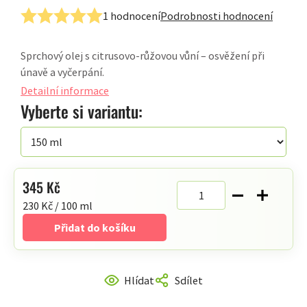
1 hodnocení
Podrobnosti hodnocení
Průměrné
hodnocení
Sprchový olej s citrusovo-růžovou vůní – osvěžení při
produktu
únavě a vyčerpání.
je
5,0
Detailní informace
z
Vyberte si variantu:
5
hvězdiček.
345 Kč
Měrná
230 Kč / 100 ml
cena:
Přidat do košíku
Hlídat
Sdílet