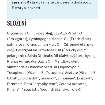
sprejem Máta
– okamžitě vás osvěží a dodá pocit
čistoty a lehkosti.
SLOŽENÍ
Glycine Soja Oil (Sójový olej), C12-C15 Pareth-3
(Emulgátor), Cymbopogon Martini Oil (Éterický olej
palmarosa), Citrus Limon Fruit Oil (Citronový éterický
olej), Pelargonium Gravelones Oil (Éterický olej z
pelargonie), Salvia Oficinalis Oil (Šalvějový éterický olej),
Prunus Amygdalus Dulcis Oil (Mandlový olej),
Simmondsia Chinensis Seed Oil (Jojobový olej),
Tocopherol (Vitamín E), Tocopheryl Acetate (Vitamín E),
Citral*, Citronellol*, Geraniol*, Limonene*, Linalool*,
Farnesol*, Beta Caryophyllene*, Geranyl Acetate*,
Pinene* (* součást přírodních éterických olejů)