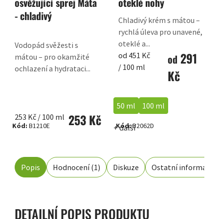
osvěžující sprej Máta
oteklé nohy
- chladivý
Chladivý krém s mátou –
rychlá úleva pro unavené,
oteklé a...
Vodopád svěžesti s
291
Měrná
od 451 Kč
od
mátou – pro okamžité
cena:
/ 100 ml
ochlazení a hydrataci...
Kč
50 ml
100 ml
253 Kč
Měrná
253 Kč / 100 ml
Kód:
B1210E
Kód:
B2062D
+ další
cena:
Popis
Hodnocení (1)
Diskuze
Ostatní informace
DETAILNÍ POPIS PRODUKTU