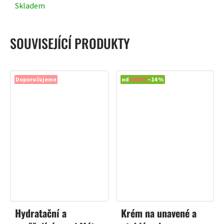
Skladem
SOUVISEJÍCÍ PRODUKTY
Doporučujeme
Doporučujeme
od
342 Kč
–14 %
Hydratační a
Krém na unavené a