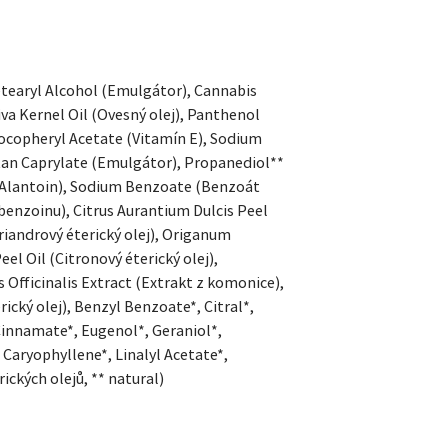
etearyl Alcohol (Emulgátor), Cannabis
iva Kernel Oil (Ovesný olej), Panthenol
Tocopheryl Acetate (Vitamín E), Sodium
itan Caprylate (Emulgátor), Propanediol**
 (Alantoin), Sodium Benzoate (Benzoát
benzoinu), Citrus Aurantium Dulcis Peel
riandrový éterický olej), Origanum
el Oil (Citronový éterický olej),
Officinalis Extract (Extrakt z komonice),
ický olej), Benzyl Benzoate*, Citral*,
Cinnamate*, Eugenol*, Geraniol*,
 Caryophyllene*, Linalyl Acetate*,
ických olejů, ** natural)