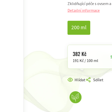
Zklidňující péče s ovsem a
produktu
je
Detailní informace
5,0
z
200 ml
5
hvězdiček.
382 Kč
Měrná
191 Kč / 100 ml
cena:
Hlídat
Sdílet