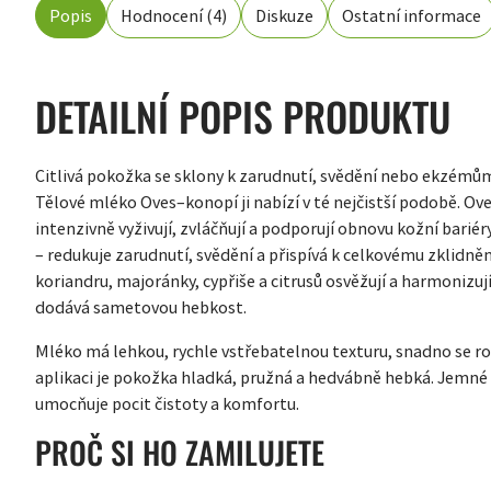
Popis
Hodnocení (4)
Diskuze
Ostatní informace
DETAILNÍ POPIS PRODUKTU
Citlivá pokožka se sklony k zarudnutí, svědění nebo ekzémům
Tělové mléko Oves–konopí ji nabízí v té nejčistší podobě. Ov
intenzivně vyživují, zvláčňují a podporují obnovu kožní bariér
– redukuje zarudnutí, svědění a přispívá k celkovému zklidnění
koriandru, majoránky, cypřiše a citrusů osvěžují a harmonizu
dodává sametovou hebkost.
Mléko má lehkou, rychle vstřebatelnou texturu, snadno se r
aplikaci je pokožka hladká, pružná a hedvábně hebká. Jemn
umocňuje pocit čistoty a komfortu.
PROČ SI HO ZAMILUJETE