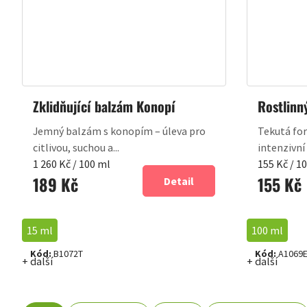
Zklidňující balzám Konopí
Rostlinný
Jemný balzám s konopím – úleva pro
Tekutá fo
citlivou, suchou a...
intenzivní 
Měrná
Měrná
1 260 Kč / 100 ml
155 Kč / 1
189 Kč
155 Kč
cena:
cena:
Detail
15 ml
100 ml
Kód:
B1072T
Kód:
A1069
+ další
+ další