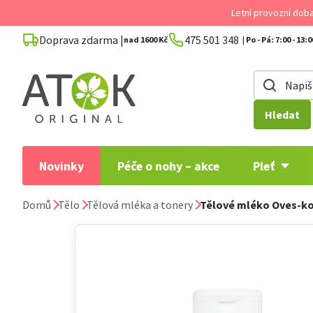
Přejít
Letní provozní dob
na
Doprava zdarma |
475 501 348
obsah
nad 1600 Kč
Hledat
Novinky
Péče o nohy – akce
Pleť
Domů
Tělo
Tělová mléka a tonery
Tělové mléko Oves-k