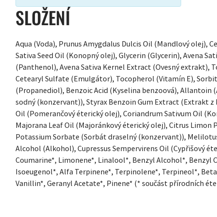
SLOŽENÍ
Aqua (Voda), Prunus Amygdalus Dulcis Oil (Mandlový olej), C
Sativa Seed Oil (Konopný olej), Glycerin (Glycerin), Avena Sat
(Panthenol), Avena Sativa Kernel Extract (Ovesný extrakt), 
Cetearyl Sulfate (Emulgátor), Tocopherol (Vitamín E), Sorb
(Propanediol), Benzoic Acid (Kyselina benzoová), Allantoin
sodný (konzervant)), Styrax Benzoin Gum Extract (Extrakt z 
Oil (Pomerančový éterický olej), Coriandrum Sativum Oil (Ko
Majorana Leaf Oil (Majoránkový éterický olej), Citrus Limon Pe
Potassium Sorbate (Sorbát draselný (konzervant)), Melilotus 
Alcohol (Alkohol), Cupressus Sempervirens Oil (Cypřišový éter
Coumarine*, Limonene*, Linalool*, Benzyl Alcohol*, Benzyl 
Isoeugenol*, Alfa Terpinene*, Terpinolene*, Terpineol*, Beta
Vanillin*, Geranyl Acetate*, Pinene* (* součást přírodních éter