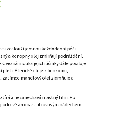
 si zaslouží jemnou každodenní péči –
esný a konopný olej zmírňují podráždění,
y. Ovesná mouka jejich účinky dále posiluje
 pleti. Éterické oleje z benzoinu,
jí, zatímco mandlový olej zjemňuje a
oztírá a nezanechává mastný film. Po
é pudrové aroma s citrusovým nádechem