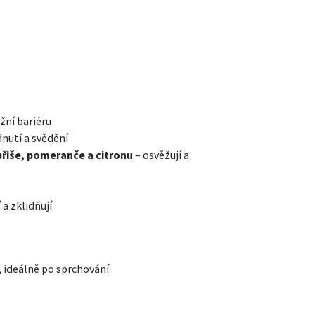
ožní bariéru
nutí a svědění
přiše, pomeranče a citronu
– osvěžují a
 a zklidňují
ideálně po sprchování.