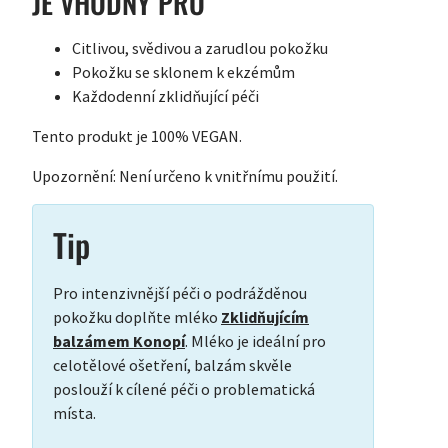
JE VHODNÝ PRO
Citlivou, svědivou a zarudlou pokožku
Pokožku se sklonem k ekzémům
Každodenní zklidňující péči
Tento produkt je 100% VEGAN.
Upozornění: Není určeno k vnitřnímu použití.
Tip
Pro intenzivnější péči o podrážděnou
pokožku doplňte mléko
Zklidňujícím
balzámem Konopí
. Mléko je ideální pro
celotělové ošetření, balzám skvěle
poslouží k cílené péči o problematická
místa.