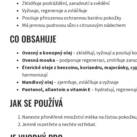
Zklidňuje podráždění, zarudnutí a svědění
Vyživuje, regeneruje a zvláčňuje
Posiluje přirozenou ochrannou bariéru pokožky
Má jemnou pudrovou vůni s citrusovým nádechem
CO OBSAHUJE
Ovesný a konopný olej
– zklidňují, vyživují a posilují k
Ovesná mouka
– podporuje regeneraci, zmírňuje zarud
Éterické oleje z benzoinu, koriandru, majoránky, cy
harmonizují
Mandlový olej
– zjemňuje, zvláčňuje a vyživuje
Pantenol, allantoin a vitamin E
– hydratují, regenerují
JAK SE POUŽÍVÁ
Naneste přiměřené množství mléka na čistou pokožku, 
Jemně rozetřete a nechte vstřebat.