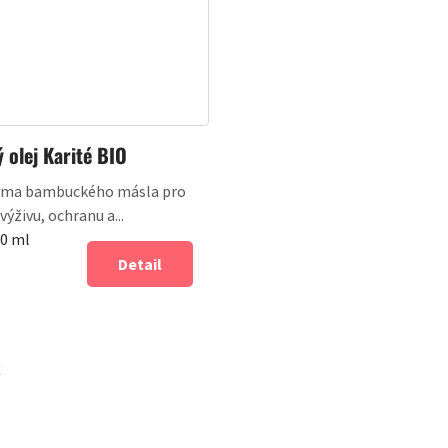
 olej Karité BIO
rma bambuckého másla pro
výživu, ochranu a...
00 ml
Detail
E