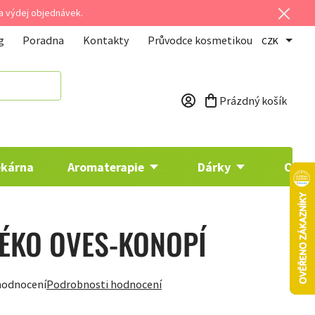
 a výdej objednávek.
g
Poradna
Kontakty
Průvodce kosmetikou
CZK
Prázdný košík
Nákupní košík
ékárna
Aromaterapie
Dárky
Osta
ÉKO OVES-KONOPÍ
hodnocení
Podrobnosti hodnocení