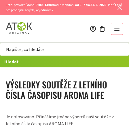
Přejít
Letní provozní doba:
7:00–13:00
hodin v období
od 1. 7 do 31. 8. 2026
. Platí také
na
pro prodejnu a výdej objednávek.
obsah
Hledat
VÝSLEDKY SOUTĚŽE Z LETNÍHO
ČÍSLA ČASOPISU AROMA LIFE
Je dolosováno. Přinášíme jména výherců naší soutěže z
letního čísla časopisu AROMA LIFE.