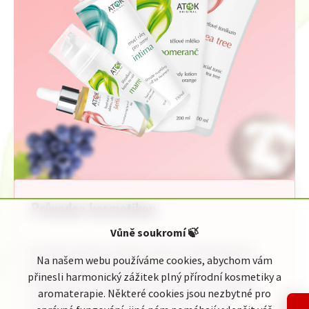
Průvodce kosmetikou
Vůně soukromí
🍃
Pro Vaši rychlou orientaci jsme pro Vás připravili
Na našem webu používáme cookies, abychom vám
jednoduchého průvodce kosmetickou nabídkou
přinesli harmonický zážitek plný přírodní kosmetiky a
Original ATOK. Naleznete zde celou naši nabídku
aromaterapie. Některé cookies jsou nezbytné pro
rozdělenou do přehledných kategorií podle