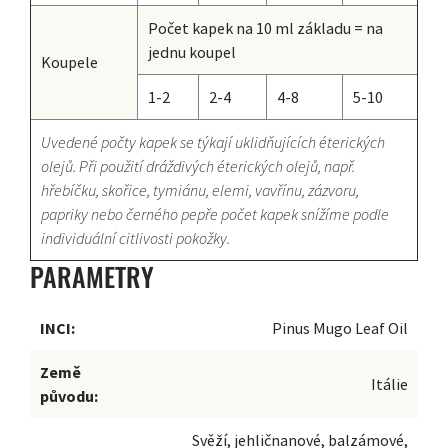
Počet kapek na 10 ml základu = na
jednu koupel
Koupele
1-2
2-4
4-8
5-10
Uvedené počty kapek se týkají uklidňujících éterických
olejů. Při použití dráždivých éterických olejů, např.
hřebíčku, skořice, tymiánu, elemi, vavřínu, zázvoru,
papriky nebo černého pepře počet kapek snížíme podle
individuální citlivosti pokožky.
PARAMETRY
INCI:
Pinus Mugo Leaf Oil
Země
Itálie
původu:
Svěží, jehličnanové, balzámové,