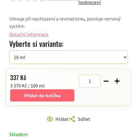
Průměrné
hodnocení
hodnocení
produktu
Ulevuje při nachlazení a revmatismu, posiluje nervový
je
systém
0,0
Detailní informace
z
Vyberte si variantu:
5
hvězdiček.
337 Kč
Měrná
3 370 Kč / 100 ml
cena:
Přidat do košíku
Hlídat
Sdílet
Skladem