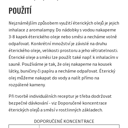
POUŽITÍ
Nejznámějším způsobem využití éterických olejů je jejich
inhalace z aromalampy. Do nádobky s vodou nakapeme
3-8 kapek éterického oleje nebo směsi a necháme volně
odpařovat. Konkrétní množství je závislé na druhu
éterického oleje, velikosti prostoru a jeho větratelnosti.
Éterické oleje a směsi lze použít také např. k inhalacím v
sauně. Používáme je tak, že olej nakapeme na kousek
látky, buničiny či papíru a necháme odpařovat. Éterický
olej můžeme nakapat do vody a nalít přímo na
rozpálené kameny.
Při tvorbě individuálních receptur je třeba dodržovat
bezpečné dávkování - viz Doporučené koncentrace
éterických olejů a směsí v rostlinných základech.
DOPORUČENÉ KONCENTRACE