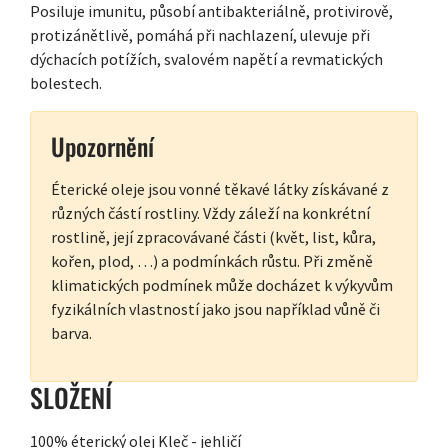
Posiluje imunitu, působí antibakteriálně, protivirově,
protizánětlivě, pomáhá při nachlazení, ulevuje při
dýchacích potížích, svalovém napětí a revmatických
bolestech.
Upozornění
Éterické oleje jsou vonné těkavé látky získávané z
různých částí rostliny. Vždy záleží na konkrétní
rostlině, její zpracovávané části (květ, list, kůra,
kořen, plod, …) a podmínkách růstu. Při změně
klimatických podmínek může docházet k výkyvům
fyzikálních vlastností jako jsou například vůně či
barva.
SLOŽENÍ
100% éterický olej Kleč - jehličí