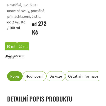
Prohřívá, uvolňuje
unavené svaly, pomáhá
při nachlazení, čistí...
272
Měrná
od 2 420 Kč
od
cena:
/ 100 ml
Kč
10 ml
20 ml
Kód:
A6065B
+ další
Popis
Hodnocení
Diskuze
Ostatní informace
DETAILNÍ POPIS PRODUKTU