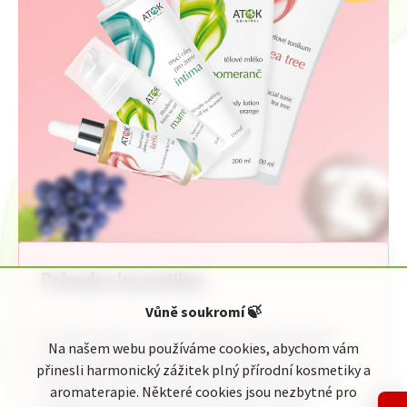
Průvodce kosmetikou
Vůně soukromí
🍃
Pro Vaši rychlou orientaci jsme pro Vás připravili
Na našem webu používáme cookies, abychom vám
jednoduchého průvodce kosmetickou nabídkou
přinesli harmonický zážitek plný přírodní kosmetiky a
Original ATOK. Naleznete zde celou naši nabídku
aromaterapie. Některé cookies jsou nezbytné pro
rozdělenou do přehledných kategorií podle