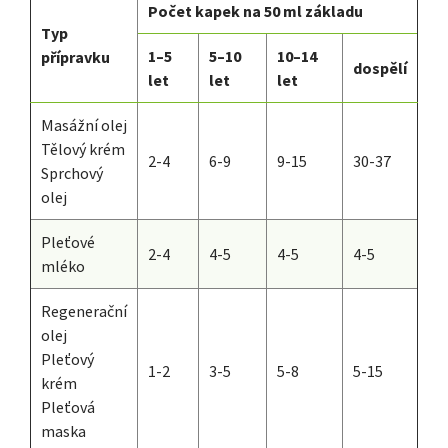
Počet kapek na 50 ml základu
Typ
1–5
5–10
10–14
přípravku
dospělí
let
let
let
Masážní olej
Tělový krém
2-4
6-9
9-15
30-37
Sprchový
olej
Pleťové
2-4
4-5
4-5
4-5
mléko
Regenerační
olej
Pleťový
1-2
3-5
5-8
5-15
krém
Pleťová
maska