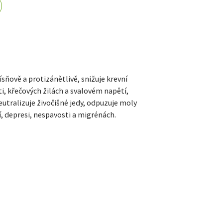
ísňově a protizánětlivě, snižuje krevní
ti, křečových žilách a svalovém napětí,
neutralizuje živočišné jedy, odpuzuje moly
í, depresi, nespavosti a migrénách.