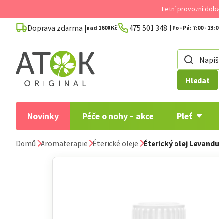
Přejít
Letní provozní dob
na
Doprava zdarma |
475 501 348
obsah
nad 1600 Kč
Hledat
Novinky
Péče o nohy – akce
Pleť
Domů
Aromaterapie
Éterické oleje
Éterický olej Levandu