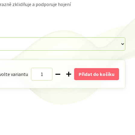
razně zklidňuje a podporuje hojení
volte variantu
Přidat do košíku