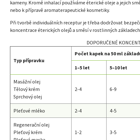
kameny. Kromě inhalací používáme éterické oleje a jejich s
nebo k přípravě aromaterapeutické kosmetiky.
Při tvorbě individuálních receptur je třeba dodržovat bezpe
koncentrace éterických olejů a směsí v rostlinných základech
DOPORUČENÉ KONCEN
Počet kapek na 50 ml základ
Typ přípravku
1–5 let
5–10 let
Masážní olej
Tělový krém
2-4
6-9
Sprchový olej
Pleťové mléko
2-4
4-5
Regenerační olej
Pleťový krém
1-2
3-5
Pleťová maska