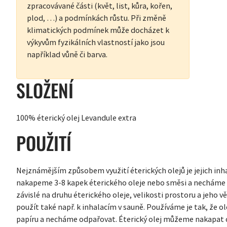
zpracovávané části (květ, list, kůra, kořen,
plod, …) a podmínkách růstu. Při změně
klimatických podmínek může docházet k
výkyvům fyzikálních vlastností jako jsou
například vůně či barva.
SLOŽENÍ
100% éterický olej Levandule extra
POUŽITÍ
Nejznámějším způsobem využití éterických olejů je jejich i
nakapeme 3-8 kapek éterického oleje nebo směsi a necháme 
závislé na druhu éterického oleje, velikosti prostoru a jeho vě
použít také např. k inhalacím v sauně. Používáme je tak, že o
papíru a necháme odpařovat. Éterický olej můžeme nakapat d