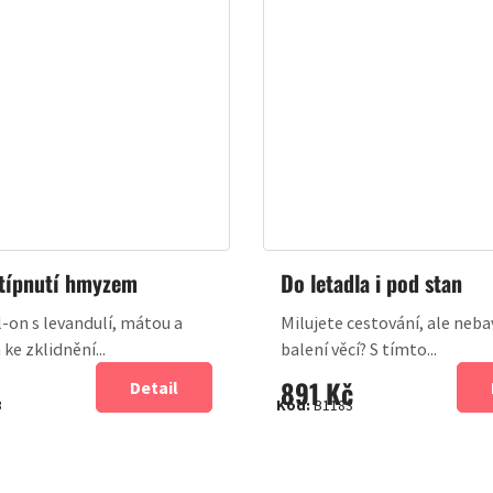
típnutí hmyzem
Do letadla i pod stan
l-on s levandulí, mátou a
Milujete cestování, ale neba
ke zklidnění...
balení věcí? S tímto...
891 Kč
Detail
B
Kód:
B1183