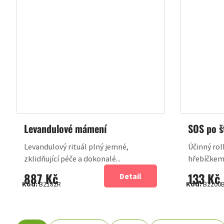
Levandulové mámení
SOS po š
Levandulový rituál plný jemné,
Účinný rol
zklidňující péče a dokonalé...
hřebíčkem 
887 Kč
133 Kč
Detail
Kód:
B2182R
Kód:
B2200