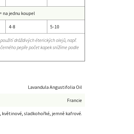
= na jednu koupel
4-8
5-10
použití dráždivých éterických olejů, např.
bo černého pepře počet kapek snížíme podle
Lavandula Angustifolia Oil
Francie
, květinové, sladkohořké, jemně kafrové.