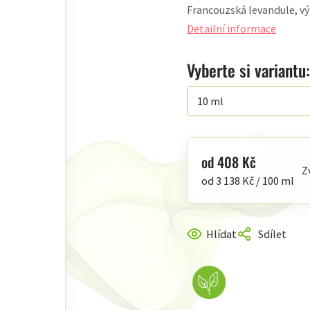
Francouzská levandule, vý
produktu
je
Detailní informace
4,7
z
Vyberte si variantu:
5
hvězdiček.
od
408 Kč
Z
Měrná
od 3 138 Kč / 100 ml
cena:
Hlídat
Sdílet