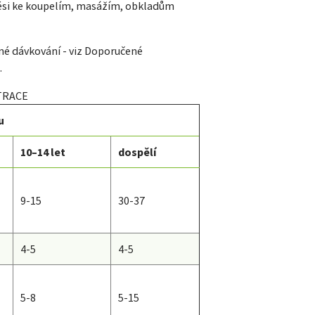
měsi ke koupelím, masážím, obkladům
čné dávkování - viz Doporučené
.
TRACE
u
10–14 let
dospělí
9-15
30-37
4-5
4-5
5-8
5-15