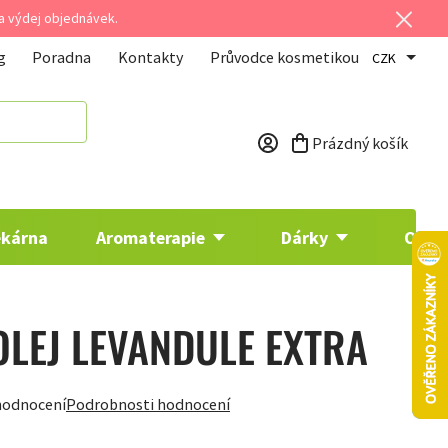
 a výdej objednávek.
g
Poradna
Kontakty
Průvodce kosmetikou
CZK
Prázdný košík
Nákupní košík
ékárna
Aromaterapie
Dárky
Osta
OLEJ LEVANDULE EXTRA
hodnocení
Podrobnosti hodnocení