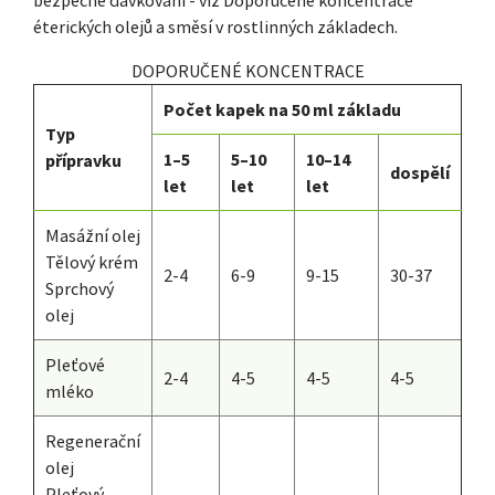
éterických olejů a směsí v rostlinných základech.
DOPORUČENÉ KONCENTRACE
Počet kapek na 50 ml základu
Typ
1–5
5–10
10–14
přípravku
dospělí
let
let
let
Masážní olej
Tělový krém
2-4
6-9
9-15
30-37
Sprchový
olej
Pleťové
2-4
4-5
4-5
4-5
mléko
Regenerační
olej
Pleťový