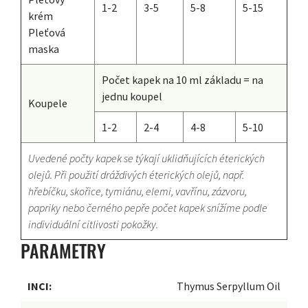
1-2
3-5
5-8
5-15
krém
Pleťová
maska
Počet kapek na 10 ml základu = na
jednu koupel
Koupele
1-2
2-4
4-8
5-10
Uvedené počty kapek se týkají uklidňujících éterických
olejů. Při použití dráždivých éterických olejů, např.
hřebíčku, skořice, tymiánu, elemi, vavřínu, zázvoru,
papriky nebo černého pepře počet kapek snížíme podle
individuální citlivosti pokožky.
PARAMETRY
INCI:
Thymus Serpyllum Oil