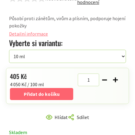
Průměrné
hodnocení
hodnocení
produktu
Působí proti zánětům, virům a plísním, podporuje hojení
je
pokožky
0,0
Detailní informace
z
Vyberte si variantu:
5
hvězdiček.
405 Kč
Měrná
4 050 Kč / 100 ml
cena:
Přidat do košíku
Hlídat
Sdílet
Skladem