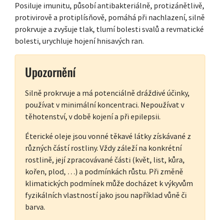
Posiluje imunitu, působí antibakteriálně, protizánětlivě,
protivirově a protiplísňově, pomáhá při nachlazení, silně
prokrvuje a zvyšuje tlak, tlumí bolesti svalů a revmatické
bolesti, urychluje hojení hnisavých ran.
Upozornění
Silně prokrvuje a má potenciálně dráždivé účinky,
používat v minimální koncentraci. Nepoužívat v
těhotenství, v době kojení a při epilepsii.
Éterické oleje jsou vonné těkavé látky získávané z
různých částí rostliny. Vždy záleží na konkrétní
rostlině, její zpracovávané části (květ, list, kůra,
kořen, plod, …) a podmínkách růstu. Při změně
klimatických podmínek může docházet k výkyvům
fyzikálních vlastností jako jsou například vůně či
barva.