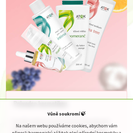
Průvodce kosmetikou
Vůně soukromí
🍃
Pro Vaši rychlou orientaci jsme pro Vás připravili
Na našem webu používáme cookies, abychom vám
jednoduchého průvodce kosmetickou nabídkou
přinesli harmonický zážitek plný přírodní kosmetiky a