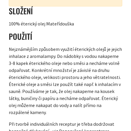
SLOŽENÍ
100% éterický olej Mateřídouška
POUŽITÍ
Nejznámějším způsobem využití éterických olejů je jejich
inhalace z aromalampy. Do nádobky s vodou nakapeme
3-8 kapek éterického oleje nebo směsi a necháme volně
odpařovat. Konkrétní množství je závislé na druhu
éterického oleje, velikosti prostoru a jeho větratelnosti.
Éterické oleje a směsi lze použít také např. k inhalacím v
sauně. Používáme je tak, že olej nakapeme na kousek
látky, buničiny či papíru a necháme odpařovat. Éterický
olej můžeme nakapat do vody a nalít přímo na
rozpálené kameny.
Při tvorbě individuálních receptur je třeba dodržovat
bezpečné dávkování - viz Doporučené koncentrace