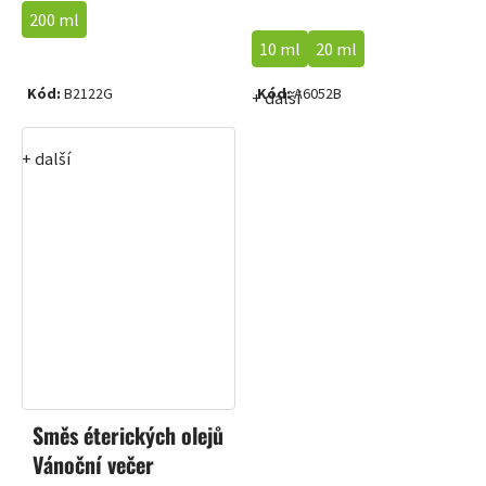
200 ml
10 ml
20 ml
Kód:
B2122G
Kód:
A6052B
+ další
+ další
Směs éterických olejů
Vánoční večer