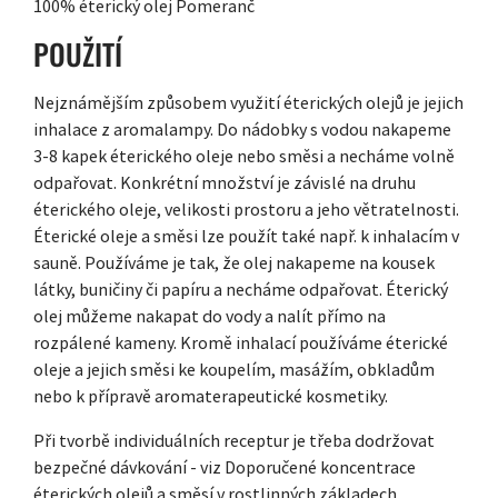
100% éterický olej Pomeranč
POUŽITÍ
Nejznámějším způsobem využití éterických olejů je jejich
inhalace z aromalampy. Do nádobky s vodou nakapeme
3-8 kapek éterického oleje nebo směsi a necháme volně
odpařovat. Konkrétní množství je závislé na druhu
éterického oleje, velikosti prostoru a jeho větratelnosti.
Éterické oleje a směsi lze použít také např. k inhalacím v
sauně. Používáme je tak, že olej nakapeme na kousek
látky, buničiny či papíru a necháme odpařovat. Éterický
olej můžeme nakapat do vody a nalít přímo na
rozpálené kameny. Kromě inhalací používáme éterické
oleje a jejich směsi ke koupelím, masážím, obkladům
nebo k přípravě aromaterapeutické kosmetiky.
Při tvorbě individuálních receptur je třeba dodržovat
bezpečné dávkování - viz Doporučené koncentrace
éterických olejů a směsí v rostlinných základech.