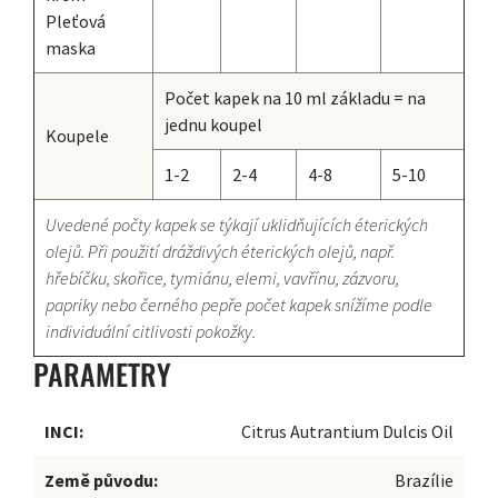
Pleťová
maska
Počet kapek na 10 ml základu = na
jednu koupel
Koupele
1-2
2-4
4-8
5-10
Uvedené počty kapek se týkají uklidňujících éterických
olejů. Při použití dráždivých éterických olejů, např.
hřebíčku, skořice, tymiánu, elemi, vavřínu, zázvoru,
papriky nebo černého pepře počet kapek snížíme podle
individuální citlivosti pokožky.
PARAMETRY
INCI:
Citrus Autrantium Dulcis Oil
Země původu:
Brazílie