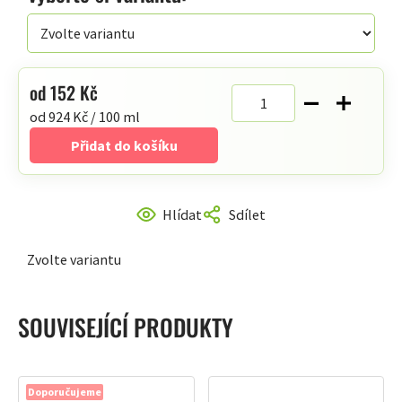
hvězdiček.
od
152 Kč
Měrná
od 924 Kč / 100 ml
cena:
Přidat do košíku
Hlídat
Sdílet
Zvolte variantu
SOUVISEJÍCÍ PRODUKTY
Doporučujeme