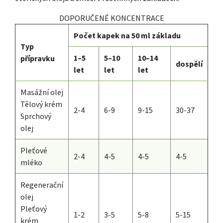
DOPORUČENÉ KONCENTRACE
Počet kapek na 50 ml základu
Typ
1–5
5–10
10–14
přípravku
dospělí
let
let
let
Masážní olej
Tělový krém
2-4
6-9
9-15
30-37
Sprchový
olej
Pleťové
2-4
4-5
4-5
4-5
mléko
Regenerační
olej
Pleťový
1-2
3-5
5-8
5-15
krém