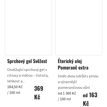
Sprchový gel Svěžest
Éterický olej
Pomeranč extra
Osvěžující sprchový gel s
citrusy a mátou – čistota,
Směs dvou odrůd s plnou
lehkost a...
a výraznější
369
Měrná
184,50 Kč
pomerančovou vůní
cena:
/ 100 ml
163
Měrná
od 1 360 Kč
od
Kč
cena:
/ 100 ml
Kč