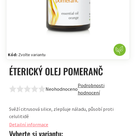
Kód:
Zvolte variantu
ÉTERICKÝ OLEJ POMERANČ
Podrobnosti
Neohodnoceno
Průměrné
hodnocení
hodnocení
produktu
Svěží citrusová silice, zlepšuje náladu, působí proti
je
celulitidě
0,0
Detailní informace
z
Vyberte si variantu:
5