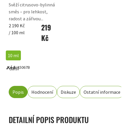
Svěží citrusovo-bylinná
směs – pro lehkost,
radost a zářivou...
219
Měrná
2 190 Kč
cena:
/ 100 ml
Kč
10 ml
Kód:
A5067B
+ další
Popis
Hodnocení
Diskuze
Ostatní informace
DETAILNÍ POPIS PRODUKTU