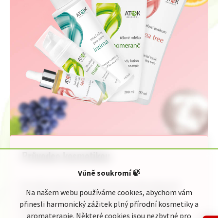
Průvodce kosmetikou
Vůně soukromí
🍃
Pro Vaši rychlou orientaci jsme pro Vás připravili
Na našem webu používáme cookies, abychom vám
jednoduchého průvodce kosmetickou nabídkou
přinesli harmonický zážitek plný přírodní kosmetiky a
Original ATOK. Naleznete zde celou naši nabídku
aromaterapie. Některé cookies jsou nezbytné pro