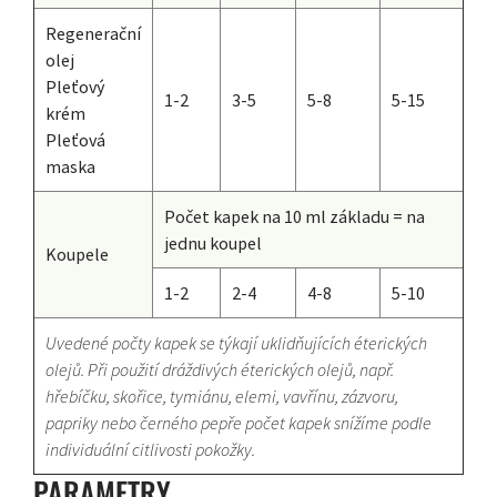
Regenerační
olej
Pleťový
1-2
3-5
5-8
5-15
krém
Pleťová
maska
Počet kapek na 10 ml základu = na
jednu koupel
Koupele
1-2
2-4
4-8
5-10
Uvedené počty kapek se týkají uklidňujících éterických
olejů. Při použití dráždivých éterických olejů, např.
hřebíčku, skořice, tymiánu, elemi, vavřínu, zázvoru,
papriky nebo černého pepře počet kapek snížíme podle
individuální citlivosti pokožky.
PARAMETRY