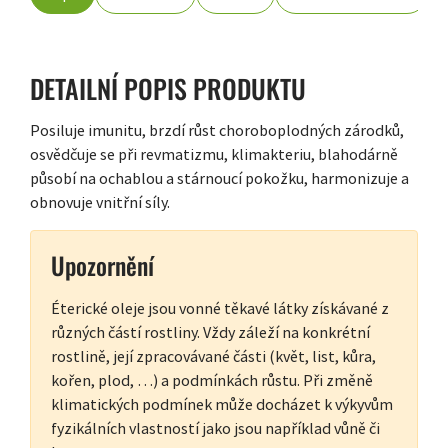
DETAILNÍ POPIS PRODUKTU
Posiluje imunitu, brzdí růst choroboplodných zárodků,
osvědčuje se při revmatizmu, klimakteriu, blahodárně
působí na ochablou a stárnoucí pokožku, harmonizuje a
obnovuje vnitřní síly.
Upozornění
Éterické oleje jsou vonné těkavé látky získávané z
různých částí rostliny. Vždy záleží na konkrétní
rostlině, její zpracovávané části (květ, list, kůra,
kořen, plod, …) a podmínkách růstu. Při změně
klimatických podmínek může docházet k výkyvům
fyzikálních vlastností jako jsou například vůně či