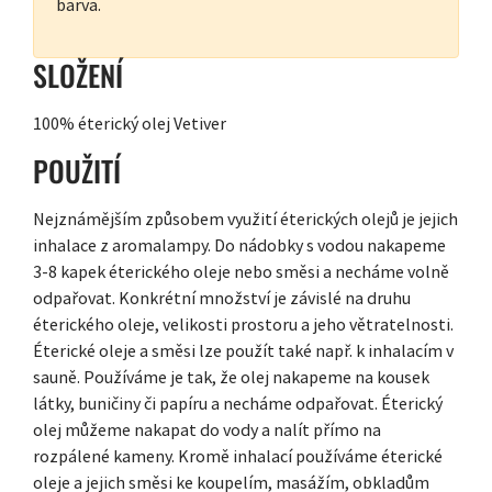
barva.
SLOŽENÍ
100% éterický olej Vetiver
POUŽITÍ
Nejznámějším způsobem využití éterických olejů je jejich
inhalace z aromalampy. Do nádobky s vodou nakapeme
3-8 kapek éterického oleje nebo směsi a necháme volně
odpařovat. Konkrétní množství je závislé na druhu
éterického oleje, velikosti prostoru a jeho větratelnosti.
Éterické oleje a směsi lze použít také např. k inhalacím v
sauně. Používáme je tak, že olej nakapeme na kousek
látky, buničiny či papíru a necháme odpařovat. Éterický
olej můžeme nakapat do vody a nalít přímo na
rozpálené kameny. Kromě inhalací používáme éterické
oleje a jejich směsi ke koupelím, masážím, obkladům