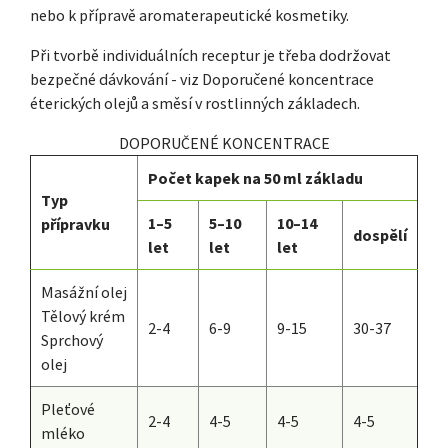
nebo k přípravě aromaterapeutické kosmetiky.
Při tvorbě individuálních receptur je třeba dodržovat
bezpečné dávkování - viz Doporučené koncentrace
éterických olejů a směsí v rostlinných základech.
DOPORUČENÉ KONCENTRACE
Počet kapek na 50 ml základu
Typ
1–5
5–10
10–14
přípravku
dospělí
let
let
let
Masážní olej
Tělový krém
2-4
6-9
9-15
30-37
Sprchový
olej
Pleťové
2-4
4-5
4-5
4-5
mléko