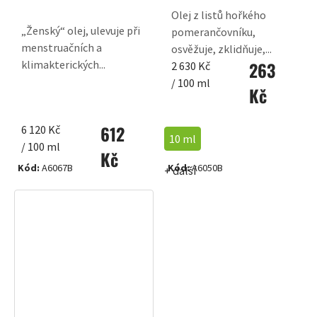
Olej z listů hořkého
„Ženský“ olej, ulevuje při
pomerančovníku,
menstruačních a
osvěžuje, zklidňuje,...
263
klimakterických...
Měrná
2 630 Kč
cena:
/ 100 ml
Kč
612
Měrná
6 120 Kč
10 ml
cena:
/ 100 ml
Kč
Kód:
A6067B
Kód:
A6050B
+ další