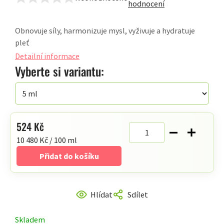
Průměrné
hodnocení
hodnocení
produktu
Obnovuje síly, harmonizuje mysl, vyživuje a hydratuje
je
pleť
0,0
Detailní informace
z
Vyberte si variantu:
5
hvězdiček.
524 Kč
Měrná
10 480 Kč / 100 ml
cena:
Přidat do košíku
Hlídat
Sdílet
Skladem