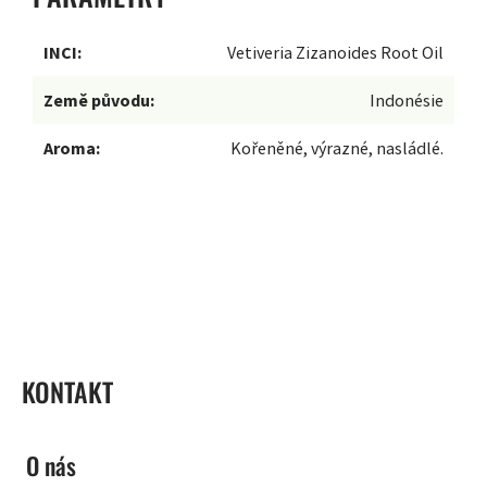
INCI:
Vetiveria Zizanoides Root Oil
Země původu:
Indonésie
Aroma:
Kořeněné, výrazné, nasládlé.
ZÁPATÍ
KONTAKT
O nás