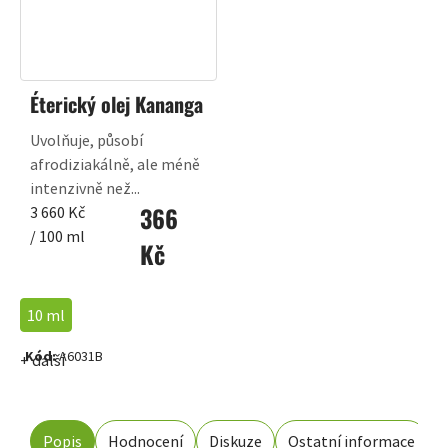
Éterický olej Kananga
Uvolňuje, působí
afrodiziakálně, ale méně
intenzivně než...
366
Měrná
3 660 Kč
cena:
/ 100 ml
Kč
10 ml
Kód:
A6031B
+ další
Popis
Hodnocení
Diskuze
Ostatní informace