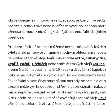
Klíště obecné je mimořádně velký roztoč, se kterým se setk
hostitele čeká v trávě nebo v keřích ve výšce do jednoho m
přenosu nemocí, z nichž nejznámější jsou encefalitida (inf
borelióza.
Proti encefalitidě se dnes můžeme nechat očkovat. V každém p
výletech do přírody se chráníme vhodným oblečením a repel
například éterické oleje
Anýz
,
Levandule extra
,
Eukalyptus
Cypřiš
,
Pačuli
,
Hřebíček
nebo směs éterických olejů
Antiinsi
krému (na 50 ml použijeme 1–10 kapek u dětí, 15–30 kapek u 
pokapeme čistým éterickým olejem. Pokud nalezneme na těle 
Zakapávání tukem či vykroucení jsou metody zastaralé a velm
obraně může vyvrhnout obsah střev i s potencionální nákazo
místo nejdříve vydezinfikovat, klíště jemně vykývat prsty ne
K dezinfekci se bezkonkurenčně osvědčují éterické oleje
Leva
přímého doteku klíštěte a kůže v místě jeho přisátí – infekce