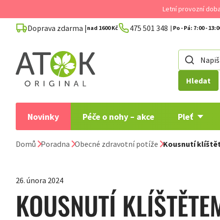
Přejít
Letní provozní dob
na
Doprava zdarma |
475 501 348
obsah
nad 1600 Kč
Hledat
Novinky
Péče o nohy – akce
Pleť
Domů
Poradna
Obecné zdravotní potíže
Kousnutí klíšt
26. února 2024
KOUSNUTÍ KLÍŠTĚTE