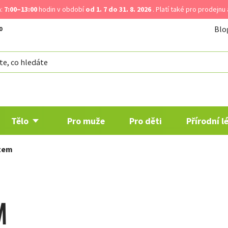
a:
7:00–13:00
hodin v období
od 1. 7 do 31. 8. 2026
. Platí také pro prodejnu
Blo
Tělo
Pro muže
Pro děti
Přírodní l
ětem
M