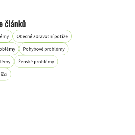
lémy
Obecné zdravotní potíže
roblémy
Pohybové problémy
blémy
Ženské problémy
íčci