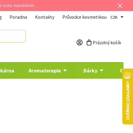
 a výdej objednávek.
g
Poradna
Kontakty
Průvodce kosmetikou
CZK
Prázdný košík
Nákupní košík
ékárna
Aromaterapie
Dárky
Osta