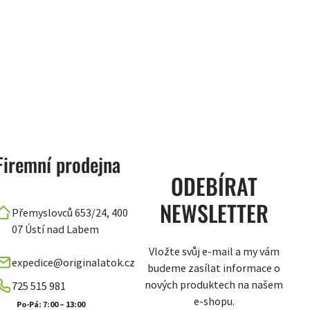
Firemní prodejna
ODEBÍRAT
NEWSLETTER
Přemyslovců 653/24, 400
07 Ústí nad Labem
Vložte svůj e-mail a my vám
expedice@originalatok.cz
budeme zasílat informace o
nových produktech na našem
725 515 981
e-shopu.
Po-Pá: 7:00 – 13:00