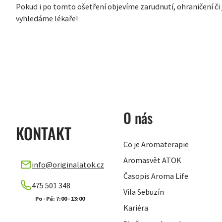
Pokud i po tomto ošetření objevíme zarudnutí, ohraničení či
vyhledáme lékaře!
ZÁPATÍ
O nás
KONTAKT
Co je Aromaterapie
Aromasvět ATOK
info
@
originalatok.cz
Časopis Aroma Life
475 501 348
Vila Sebuzín
Kariéra