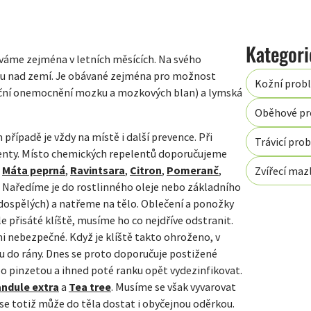
áváme zejména v letních měsících. Na svého
etru nad zemí. Je obávané zejména pro možnost
Kožní prob
ekční onemocnění mozku a mozkových blan) a lymská
Oběhové p
řípadě je vždy na místě i další prevence. Při
Trávicí pro
enty. Místo chemických repelentů doporučujeme
,
Máta peprná
,
Ravintsara
,
Citron
,
Pomeranč
,
Zvířecí mazl
. Naředíme je do rostlinného oleje nebo základního
dospělých) a natřeme na tělo. Oblečení a ponožky
přisáté klíště, musíme ho co nejdříve odstranit.
i nebezpečné. Když je klíště takto ohroženo, v
u do rány. Dnes se proto doporučuje postižené
bo pinzetou a ihned poté ranku opět vydezinfikovat.
ndule extra
a
Tea tree
. Musíme se však vyvarovat
 se totiž může do těla dostat i obyčejnou oděrkou.