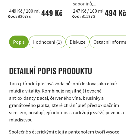
saponinů,...
449 Kč
494 Kč
Měrná
Měrná
449 Kč / 100 ml
247 Kč / 100 ml
Kód:
B2073E
Kód:
B1187G
cena:
cena:
Popis
Hodnocení (1)
Diskuze
Ostatní informace
DETAILNÍ POPIS PRODUKTU
Tato přírodní pleťová voda působí doslova jako elixír
mládí a vitality. Kombinuje nejsilnější ovocné
antioxidanty z acai, červeného vína, brusinky a
granátového jablka, které chrání pleť před oxidačním
stresem, posilují její odolnost a udržují ji svěží, pevnou a
mladistvou.
Společně s éterickými oleji a pantenolem tvoří vysoce