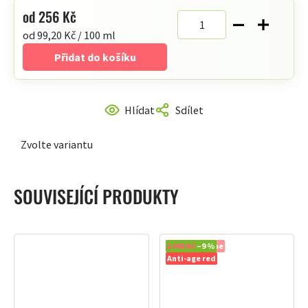
od
256 Kč
Měrná
od 99,20 Kč / 100 ml
cena:
Přidat do košíku
Hlídat
Sdílet
Zvolte variantu
SOUVISEJÍCÍ PRODUKTY
Doporučujeme
1 943 Kč
–9 %
Anti-age red