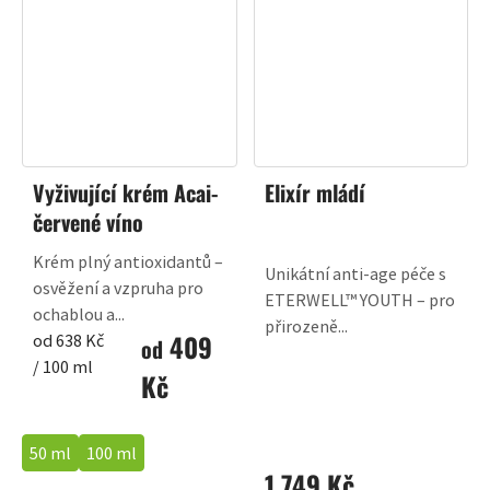
Vyživující krém Acai-
Elixír mládí
červené víno
Krém plný antioxidantů –
Unikátní anti-age péče s
osvěžení a vzpruha pro
ETERWELL™ YOUTH – pro
ochablou a...
přirozeně...
409
Měrná
od 638 Kč
od
cena:
/ 100 ml
Kč
50 ml
100 ml
1 749 Kč