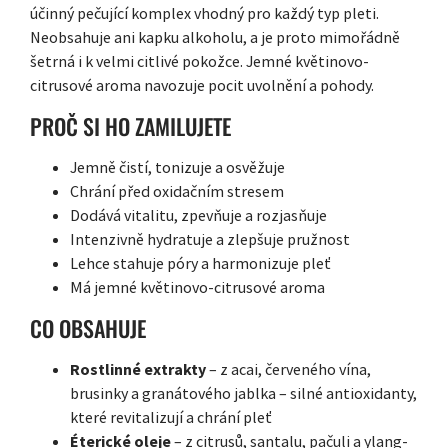
účinný pečující komplex vhodný pro každý typ pleti.
Neobsahuje ani kapku alkoholu, a je proto mimořádně
šetrná i k velmi citlivé pokožce. Jemné květinovo-
citrusové aroma navozuje pocit uvolnění a pohody.
PROČ SI HO ZAMILUJETE
Jemně čistí, tonizuje a osvěžuje
Chrání před oxidačním stresem
Dodává vitalitu, zpevňuje a rozjasňuje
Intenzivně hydratuje a zlepšuje pružnost
Lehce stahuje póry a harmonizuje pleť
Má jemné květinovo-citrusové aroma
CO OBSAHUJE
Rostlinné extrakty
– z acai, červeného vína,
brusinky a granátového jablka – silné antioxidanty,
které revitalizují a chrání pleť
Éterické oleje
– z citrusů, santalu, pačuli a ylang-