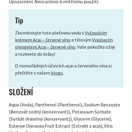
Upozornění: Není určeno k vnitřnímu použití.
Tip
Zkombinujte tuto pleťovou vodu s
Vyživujícím
krémem Acai – červené víno
a tělovým
Vypínacím
oleogelem Acai – červené víno
. Vaše pokožka ožije
a rozkvete do krásy!
O mimořádných účincích acai a červeného vína si
přečtěte v našem
blogu
.
SLOŽENÍ
Aqua (Voda), Panthenol (Panthenol), Sodium Benzoate
(Benzoát sodný (konzervant)), Potassium Sorbate
(Sorbát draselný (konzervant)), Glycerin (Glycerin),
Euterpe Oleracea Fruit Extract (Extrakt z acai), Vitis