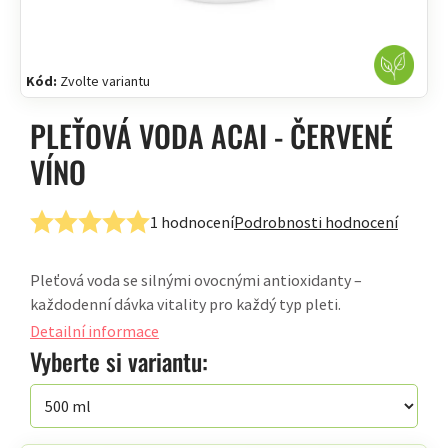
Kód:
Zvolte variantu
PLEŤOVÁ VODA ACAI - ČERVENÉ
VÍNO
1 hodnocení
Podrobnosti hodnocení
Průměrné
hodnocení
Pleťová voda se silnými ovocnými antioxidanty –
produktu
každodenní dávka vitality pro každý typ pleti.
je
5,0
Detailní informace
z
Vyberte si variantu:
5
hvězdiček.