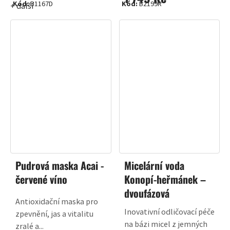
Kód:
B1167D
Kód:
B2199R
+ další
Pudrová maska Acai -
Micelární voda
červené víno
Konopí-heřmánek –
dvoufázová
Antioxidační maska pro
Inovativní odličovací péče
zpevnění, jas a vitalitu
na bázi micel z jemných
zralé a...