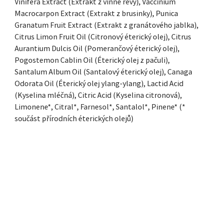
Vinifera Extract (Extrakt z vinné révy), Vaccinium
Macrocarpon Extract (Extrakt z brusinky), Punica
Granatum Fruit Extract (Extrakt z granátového jablka),
Citrus Limon Fruit Oil (Citronový éterický olej), Citrus
Aurantium Dulcis Oil (Pomerančový éterický olej),
Pogostemon Cablin Oil (Éterický olej z pačuli),
Santalum Album Oil (Santalový éterický olej), Canaga
Odorata Oil (Éterický olej ylang-ylang), Lactid Acid
(Kyselina mléčná), Citric Acid (Kyselina citronová),
Limonene*, Citral*, Farnesol*, Santalol*, Pinene* (*
součást přírodních éterických olejů)
ZÁPATÍ