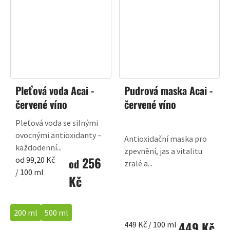
Pleťová voda Acai -
Pudrová maska Acai -
červené víno
červené víno
Pleťová voda se silnými
ovocnými antioxidanty –
Antioxidační maska pro
každodenní...
zpevnění, jas a vitalitu
256
Měrná
od 99,20 Kč
od
zralé a...
cena:
/ 100 ml
Kč
200 ml
500 ml
449 Kč
Měrná
449 Kč / 100 ml