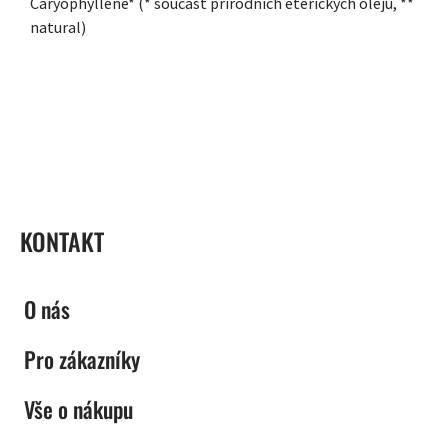
Caryophyllene* (* součást přírodních éterických olejů, **
natural)
ZÁPATÍ
KONTAKT
O nás
Pro zákazníky
Vše o nákupu