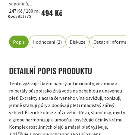
saponinů,...
494 Kč
Měrná
247 Kč / 100 ml
Kód:
B1187G
cena:
Popis
Hodnocení (2)
Diskuze
Ostatní informace
DETAILNÍ POPIS PRODUKTU
Tento vyživující krém nabitý antioxidanty, vitaminy a
minerály působí jako živá voda na ochablou a unavenou
pleť. Extrakty z acai a červeného vína osvěžují, tonizují,
jemně stahují póry a dodávají pleti mladistvý zářivý
vzhled. Éterické oleje z růžového dřeva, slaměnky, myrty
a grepu harmonizují a umocňují osvěžující účinky krému.
Komplex rostlinných olejů a másel pleť vyživuje,
zvláčňuje a posiluje ochrannou kožní bariéru.