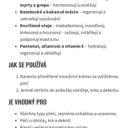
myrty a grepu
– harmonizují a osvěžují
Bambucké a kakaové máslo
– regenerují a
zabraňují vysušování
Rostlinné oleje
– makadamiový, mandlový,
kokosový a hroznový – vyživují, zvláčňují a
podporují elasticitu
Pantenol, allantoin a vitamin E
– hydratují,
regenerují a zklidňují
JAK SE POUŽÍVÁ
Naneste přiměřené množství krému na vyčištěnou
pleť.
Jemně vetřete do pokožky obličeje, krku a dekoltu.
JE VHODNÝ PRO
Všechny typy pleti, zejména ochablou a unavenou
Péči o obličej, krk a dekolt
Ranní i večerní kosmetickou rutinu