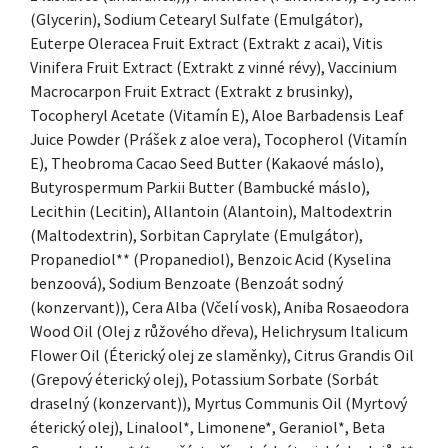
(Glycerin), Sodium Cetearyl Sulfate (Emulgátor),
Euterpe Oleracea Fruit Extract (Extrakt z acai), Vitis
Vinifera Fruit Extract (Extrakt z vinné révy), Vaccinium
Macrocarpon Fruit Extract (Extrakt z brusinky),
Tocopheryl Acetate (Vitamín E), Aloe Barbadensis Leaf
Juice Powder (Prášek z aloe vera), Tocopherol (Vitamín
E), Theobroma Cacao Seed Butter (Kakaové máslo),
Butyrospermum Parkii Butter (Bambucké máslo),
Lecithin (Lecitin), Allantoin (Alantoin), Maltodextrin
(Maltodextrin), Sorbitan Caprylate (Emulgátor),
Propanediol** (Propanediol), Benzoic Acid (Kyselina
benzoová), Sodium Benzoate (Benzoát sodný
(konzervant)), Cera Alba (Včelí vosk), Aniba Rosaeodora
Wood Oil (Olej z růžového dřeva), Helichrysum Italicum
Flower Oil (Éterický olej ze slaměnky), Citrus Grandis Oil
(Grepový éterický olej), Potassium Sorbate (Sorbát
draselný (konzervant)), Myrtus Communis Oil (Myrtový
éterický olej), Linalool*, Limonene*, Geraniol*, Beta