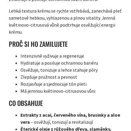
Lehká textura krému se rychle vstřebává, zanechává pleť
sametově hebkou, vyhlazenou a plnou vitality. Jemná
květinovo-citrusová vůně podtrhuje osvěžující energii
krému.
PROČ SI HO ZAMILUJETE
Intenzivně vyživuje a regeneruje
Hydratuje a posiluje ochrannou bariéru
Osvěžuje, tonizuje a lehce stahuje póry
Zlepšuje pružnost a pevnost
Rozjasňuje a sjednocuje tón pleti
Má jemnou květinovo-citrusovou vůni
CO OBSAHUJE
Extrakty z acai, červeného vína, brusinky a aloe
vera
– osvěžují, tonizují a revitalizují
Éterické oleje z růžového dřeva, slaměnky,