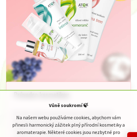
Průvodce kosmetikou
Vůně soukromí
🍃
Pro Vaši rychlou orientaci jsme pro Vás připravili
Na našem webu používáme cookies, abychom vám
jednoduchého průvodce kosmetickou nabídkou
přinesli harmonický zážitek plný přírodní kosmetiky a
Original ATOK. Naleznete zde celou naši nabídku
aromaterapie. Některé cookies jsou nezbytné pro
rozdělenou do přehledných kategorií podle