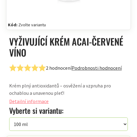
Kód:
Zvolte variantu
VYŽIVUJÍCÍ KRÉM ACAI-ČERVENÉ
VÍNO
2 hodnocení
Podrobnosti hodnocení
Průměrné
hodnocení
Krém plný antioxidantů – osvěžení a vzpruha pro
produktu
ochablou a unavenou pleť!
je
5,0
Detailní informace
z
Vyberte si variantu:
5
hvězdiček.