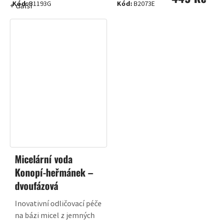
Kód:
B1193G
Kód:
B2073E
+ další
cena:
Micelární voda
Konopí-heřmánek –
dvoufázová
Inovativní odličovací péče
na bázi micel z jemných