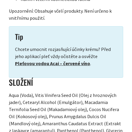
Upozornění: Obsahuje včelí produkty. Není určeno k
vnitřnímu použití.
Tip
Chcete umocnit rozjasňující účinky krému? Před
jeho aplikací pleť vždy očistěte a osvěžte
Pleťovou vodou Acai – červené víno
.
SLOŽENÍ
Aqua (Voda), Vitis Vinifera Seed Oil (Olej z hroznových
jader), Cetearyl Alcohol (Emulgátor), Macadamia
Ternifolia Seed Oil (Makadamiový olej), Cocos Nucifera
Oil (Kokosový olej), Prunus Amygdalus Dulcis Oil
(Mandlový olej), Amaranthus Caudatus Extract (Extrakt
z laskavce (amarantu)), Panthenol (Panthenol), Glycerin