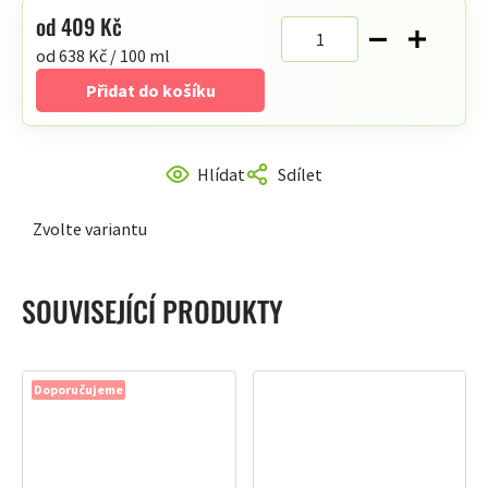
od
409 Kč
Měrná
od 638 Kč / 100 ml
cena:
Přidat do košíku
Hlídat
Sdílet
Zvolte variantu
SOUVISEJÍCÍ PRODUKTY
Doporučujeme