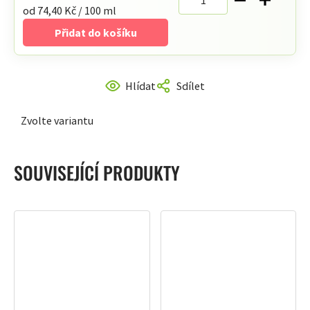
Měrná
od 74,40 Kč / 100 ml
cena:
Přidat do košíku
Hlídat
Sdílet
Zvolte variantu
SOUVISEJÍCÍ PRODUKTY