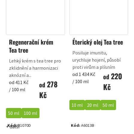
Regenerační krém
Éterický olej Tea tree
Tea tree
Posiluje imunitu,
urychluje hojení, působí
Lehký krém s tea tree pro
proti virům a plísním
zklidnění a harmonizaci
220
Měrná
od 1 434 Kč
aknózní a...
od
cena:
/ 100 ml
278
Měrná
od 411 Kč
od
Kč
cena:
/ 100 ml
Kč
10 ml
20 ml
50 ml
50 ml
100 ml
Kód:
B1070D
Kód:
A6013B
+ další