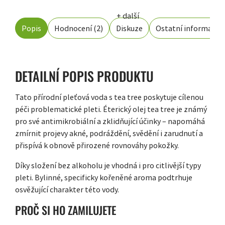
+ další
Popis
Hodnocení (2)
Diskuze
Ostatní informace
DETAILNÍ POPIS PRODUKTU
Tato přírodní pleťová voda s tea tree poskytuje cílenou
péči problematické pleti. Éterický olej tea tree je známý
pro své antimikrobiální a zklidňující účinky – napomáhá
zmírnit projevy akné, podráždění, svědění i zarudnutí a
přispívá k obnově přirozené rovnováhy pokožky.
Díky složení bez alkoholu je vhodná i pro citlivější typy
pleti. Bylinné, specificky kořeněné aroma podtrhuje
osvěžující charakter této vody.
PROČ SI HO ZAMILUJETE