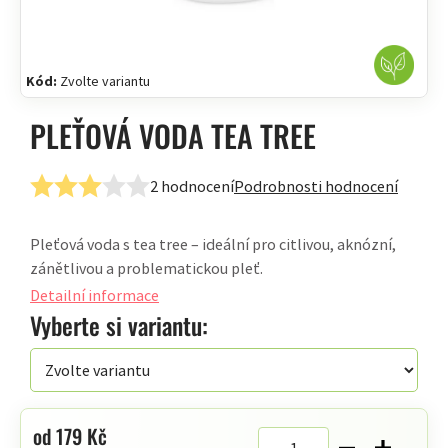
Kód:
Zvolte variantu
PLEŤOVÁ VODA TEA TREE
2 hodnocení
Podrobnosti hodnocení
Průměrné
hodnocení
Pleťová voda s tea tree – ideální pro citlivou, aknózní,
produktu
zánětlivou a problematickou pleť.
je
3,0
Detailní informace
z
Vyberte si variantu:
5
hvězdiček.
od
179 Kč