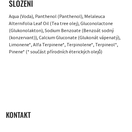
SLOŽENÍ
Aqua (Voda), Panthenol (Panthenol), Melaleuca
Alternifolia Leaf Oil (Tea tree olej), Gluconolactone
(Glukonolakton), Sodium Benzoate (Benzoát sodný
(konzervant)), Calcium Gluconate (Glukonát vápenatý),
Limonene*, Alfa Terpinene*, Terpinolene*, Terpineol*,
Pinene* (* součást přírodních éterických olejů)
ZÁPATÍ
KONTAKT