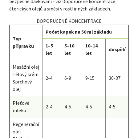
bezpečné dávkování - viz Doporučené koncentrace
éterických olejů a směsí v rostlinných základech.
DOPORUČENÉ KONCENTRACE
Počet kapek na 50 ml základu
Typ
1–5
5–10
10–14
přípravku
dospělí
let
let
let
Masážní olej
Tělový krém
2-4
6-9
9-15
30-37
Sprchový
olej
Pleťové
2-4
4-5
4-5
4-5
mléko
Regenerační
olej