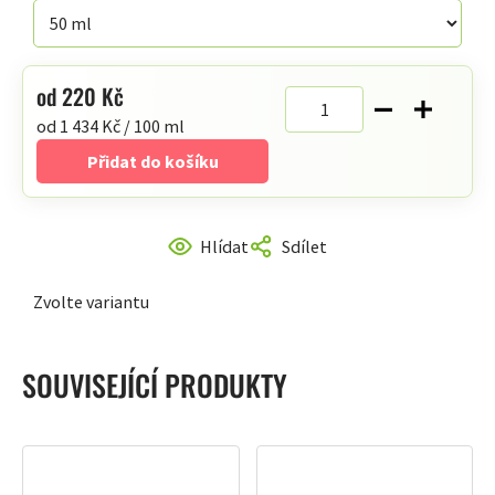
hvězdiček.
od
220 Kč
Měrná
od 1 434 Kč / 100 ml
cena:
Přidat do košíku
Hlídat
Sdílet
Zvolte variantu
SOUVISEJÍCÍ PRODUKTY