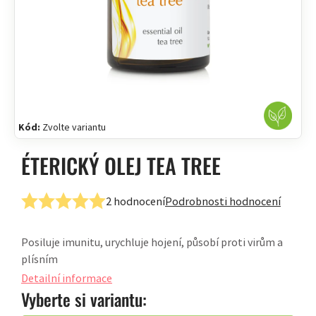
Kód:
Zvolte variantu
ÉTERICKÝ OLEJ TEA TREE
2 hodnocení
Podrobnosti hodnocení
Průměrné
hodnocení
Posiluje imunitu, urychluje hojení, působí proti virům a
produktu
plísním
je
5,0
Detailní informace
z
Vyberte si variantu:
5