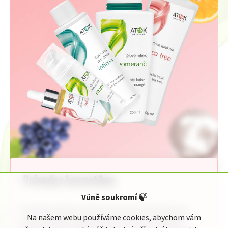
Průvodce kosmetikou
Vůně soukromí
🍃
Pro Vaši rychlou orientaci jsme pro Vás připravili
Na našem webu používáme cookies, abychom vám
jednoduchého průvodce kosmetickou nabídkou