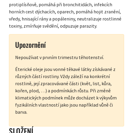
protiplísňově, pomáhá při bronchitidách, infekcích
horních cest dýchacích, oparech, pomáhá hojit zranění,
vředy, hnisající rány a popáleniny, neutralizuje rostlinné
toxiny, zmírňuje svědění, odpuzuje parazity.
Upozornění
Nepoužívat v prvním trimestru těhotenství.
Éterické oleje jsou vonné těkavé látky získávané z
různých částí rostliny. Vždy záleží na konkrétní
rostlině, její zpracovávané části (květ, list, kůra,
kořen, plod, …) a podmínkách růstu. Při změně
klimatických podmínek může docházet k výkyvům
fyzikálních vlastností jako jsou například vůně či
barva.
SLOŽENÍ