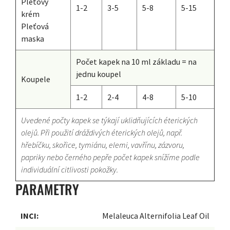
Pleťový
1-2
3-5
5-8
5-15
krém
Pleťová
maska
Počet kapek na 10 ml základu = na
jednu koupel
Koupele
1-2
2-4
4-8
5-10
Uvedené počty kapek se týkají uklidňujících éterických
olejů. Při použití dráždivých éterických olejů, např.
hřebíčku, skořice, tymiánu, elemi, vavřínu, zázvoru,
papriky nebo černého pepře počet kapek snížíme podle
individuální citlivosti pokožky.
PARAMETRY
INCI:
Melaleuca Alternifolia Leaf Oil