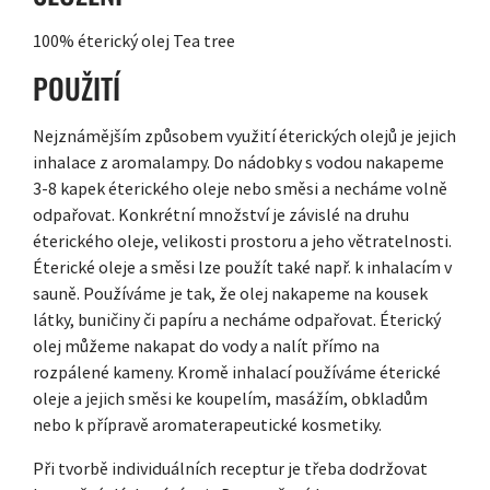
100% éterický olej Tea tree
POUŽITÍ
Nejznámějším způsobem využití éterických olejů je jejich
inhalace z aromalampy. Do nádobky s vodou nakapeme
3-8 kapek éterického oleje nebo směsi a necháme volně
odpařovat. Konkrétní množství je závislé na druhu
éterického oleje, velikosti prostoru a jeho větratelnosti.
Éterické oleje a směsi lze použít také např. k inhalacím v
sauně. Používáme je tak, že olej nakapeme na kousek
látky, buničiny či papíru a necháme odpařovat. Éterický
olej můžeme nakapat do vody a nalít přímo na
rozpálené kameny. Kromě inhalací používáme éterické
oleje a jejich směsi ke koupelím, masážím, obkladům
nebo k přípravě aromaterapeutické kosmetiky.
Při tvorbě individuálních receptur je třeba dodržovat