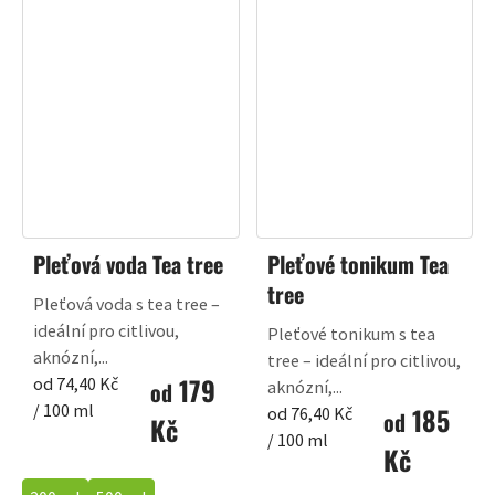
Pleťová voda Tea tree
Pleťové tonikum Tea
tree
Pleťová voda s tea tree –
ideální pro citlivou,
Pleťové tonikum s tea
aknózní,...
tree – ideální pro citlivou,
179
Měrná
od 74,40 Kč
od
aknózní,...
cena:
/ 100 ml
185
Měrná
od 76,40 Kč
od
Kč
cena:
/ 100 ml
Kč