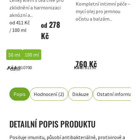
Lehký krém s tea tree pro
Kompletní intimní péče –
zklidnění a harmonizaci
mycí olej pro jemnou
aknózní a...
očistu a balzám...
278
Měrná
od 411 Kč
od
cena:
/ 100 ml
Kč
50 ml
100 ml
760 Kč
Kód:
B1070D
Kód:
B1190
+ další
Popis
Hodnocení (2)
Diskuze
Ostatní informace
DETAILNÍ POPIS PRODUKTU
Posiluje imunitu, působí antibakteriálně, protivirově a