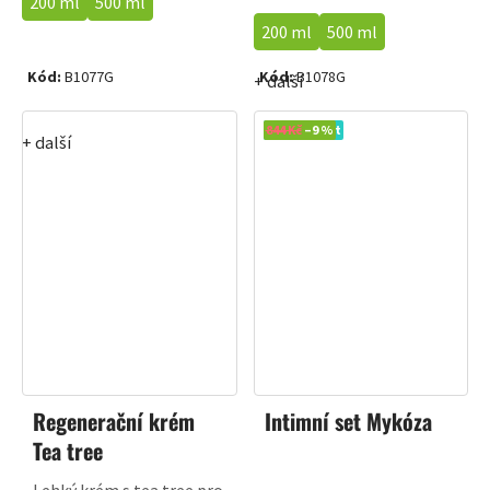
200 ml
500 ml
200 ml
500 ml
Kód:
B1077G
Kód:
B1078G
+ další
Výhodný set
844 Kč
–9 %
+ další
Regenerační krém
Intimní set Mykóza
Tea tree