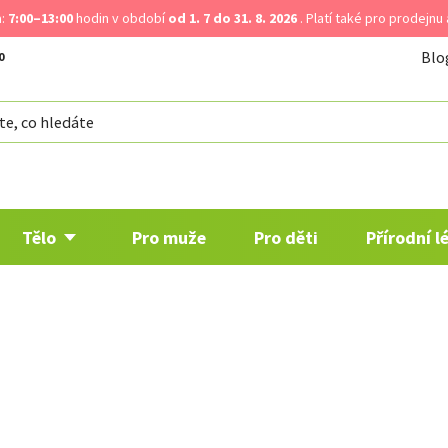
a:
7:00–13:00
hodin v období
od 1. 7 do 31. 8. 2026
. Platí také pro prodejnu
Blo
Tělo
Pro muže
Pro děti
Přírodní l