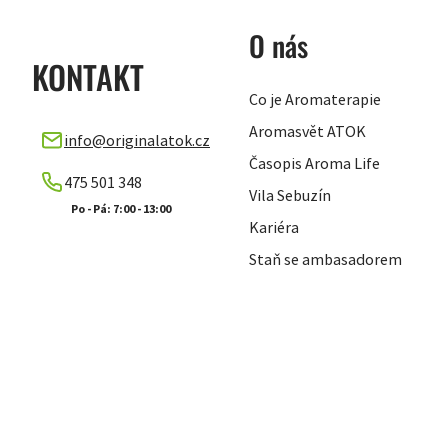
O nás
KONTAKT
Co je Aromaterapie
Aromasvět ATOK
info
@
originalatok.cz
Časopis Aroma Life
475 501 348
Vila Sebuzín
Kariéra
Staň se ambasadorem