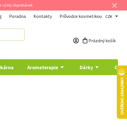
 a výdej objednávek.
g
Poradna
Kontakty
Průvodce kosmetikou
CZK
Prázdný košík
Nákupní košík
ékárna
Aromaterapie
Dárky
Osta