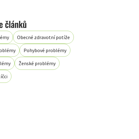
lémy
Obecné zdravotní potíže
roblémy
Pohybové problémy
blémy
Ženské problémy
íčci