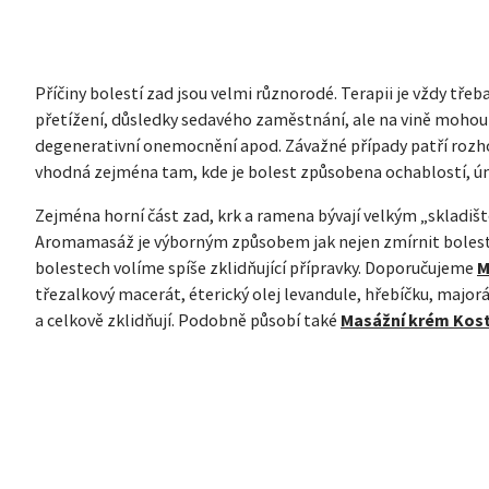
Příčiny bolestí zad jsou velmi různorodé. Terapii je vždy třeb
přetížení, důsledky sedavého zaměstnání, ale na vině mohou 
degenerativní onemocnění apod. Závažné případy patří rozh
vhodná zejména tam, kde je bolest způsobena ochablostí, ún
Zejména horní část zad, krk a ramena bývají velkým „skladiště
Aromamasáž je výborným způsobem jak nejen zmírnit bolest, 
bolestech volíme spíše zklidňující přípravky. Doporučujeme
M
třezalkový macerát, éterický olej levandule, hřebíčku, majorán
a celkově zklidňují. Podobně působí také
Masážní krém Kost
ZÁPATÍ