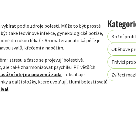
a vybírat podle zdroje bolesti. Může to být prosté
být také ledvinové infekce, gynekologické potíže,
Kožní prob
odně do rukou lékaře. Aromaterapeutická péče je
avou svalů, křečemi a napětím.
Oběhové p
m“ stresu a často se projevují bolestivě.
Trávicí pro
ale také zharmonizovat psychiku. Při větších
asážní olej na unavená zada
– obsahuje
Zvířecí mazl
ky a další složky, které uvolňují, tlumí bolesti svalů
ival
.