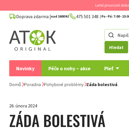
Přejít
Letní provozní dob
na
Doprava zdarma |
475 501 348
obsah
nad 1600 Kč
Hledat
Novinky
Péče o nohy – akce
Pleť
Domů
Poradna
Pohybové problémy
Záda bolestivá
26. února 2024
ZÁDA BOLESTIVÁ