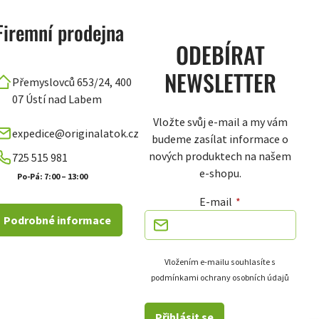
Firemní prodejna
ODEBÍRAT
NEWSLETTER
Přemyslovců 653/24, 400
07 Ústí nad Labem
Vložte svůj e-mail a my vám
expedice@originalatok.cz
budeme zasílat informace o
nových produktech na našem
725 515 981
e-shopu.
Po-Pá: 7:00 – 13:00
E-mail
Podrobné informace
Vložením e-mailu souhlasíte s
podmínkami ochrany osobních údajů
Přihlásit se