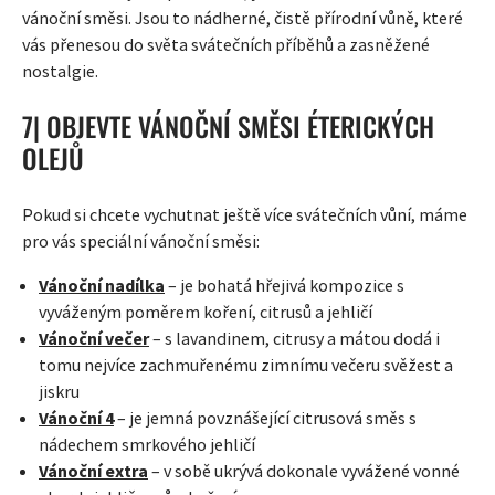
vánoční směsi. Jsou to nádherné, čistě přírodní vůně, které
vás přenesou do světa svátečních příběhů a zasněžené
nostalgie.
7| OBJEVTE VÁNOČNÍ SMĚSI ÉTERICKÝCH
OLEJŮ
Pokud si chcete vychutnat ještě více svátečních vůní, máme
pro vás speciální vánoční směsi:
Vánoční nadílka
– je bohatá hřejivá kompozice s
vyváženým poměrem koření, citrusů a jehličí
Vánoční večer
– s lavandinem, citrusy a mátou dodá i
tomu nejvíce zachmuřenému zimnímu večeru svěžest a
jiskru
Vánoční 4
– je jemná povznášející citrusová směs s
nádechem smrkového jehličí
Vánoční extra
– v sobě ukrývá dokonale vyvážené vonné