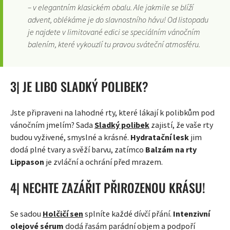
– v elegantním klasickém obalu. Ale jakmile se blíží
advent, oblékáme je do slavnostního hávu! Od listopadu
je najdete v limitované edici se speciálním vánočním
balením, které vykouzlí tu pravou sváteční atmosféru.
3| JE LIBO SLADKÝ POLIBEK?
Jste připraveni na lahodné rty, které lákají k polibkům pod
vánočním jmelím? Sada
Sladký polibek
zajistí, že vaše rty
budou vyživené, smyslné a krásné.
Hydratační lesk
jim
dodá plné tvary a svěží barvu, zatímco
Balzám na rty
Lippason
je zvláční a ochrání před mrazem.
4| NECHTE ZAZÁŘIT PŘIROZENOU KRÁSU!
Se sadou
Holčičí sen
splníte každé dívčí přání.
Intenzivní
olejové sérum
dodá řasám parádní objem a podpoří