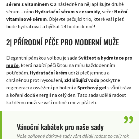
sérem s vitaminem C
a následně na něj aplikujte druhé
sérum – ráno
Hydratační sérum s ceramidy
, večer
Noční
vitaminové sérum
. Objevte pečující trio, které vaši pleť
bude hydratovat a hýčkat 24 hodin denně!
2| PŘÍRODNÍ PÉČE PRO MODERNÍ MUŽE
Elegantní pánskou volbou je sada
Svěžest a hydratace pro
muže
, která nabízí péči šitou na míru každodenním
potřebám.
Hydratační krém
udrží pleť jemnou a
chráněnou proti vysoušení,
Zklidňující voda
poskytne
regeneraci a osvěžení po holení a
Sprchový gel
s vůní trávy
a koření dodá energii na celý den. Tato sada udělá radost
každému muži ve vaší rodině i mezi přáteli.
Vánoční kabátek pro naše sady
Naše oblíbené dárkové sady vám dělají radost po celý rok