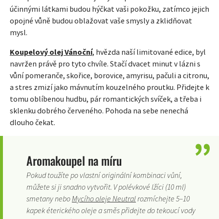
účinnými látkami budou hýčkat vaši pokožku, zatímco jejich
opojné vůně budou oblažovat vaše smysly a zklidňovat
mysl.
Koupelový olej Vánoční
, hvězda naší limitované edice, byl
navržen právě pro tyto chvíle. Stačí dvacet minut v lázni s
vůní pomeranče, skořice, borovice, amyrisu, pačuli a citronu,
a stres zmizí jako mávnutím kouzelného proutku. Přidejte k
tomu oblíbenou hudbu, pár romantických svíček, a třeba i
sklenku dobrého červeného. Pohoda na sebe nenechá
dlouho čekat.
Aromakoupel na míru
Pokud toužíte po vlastní originální kombinaci vůní,
můžete si ji snadno vytvořit. V polévkové lžíci (10 ml)
smetany nebo
Mycího oleje Neutral
rozmíchejte 5–10
kapek éterického oleje a směs přidejte do tekoucí vody