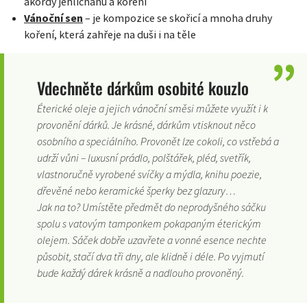
akordy jehličnanů a koření
Vánoční sen
– je kompozice se skořicí a mnoha druhy
koření, která zahřeje na duši i na těle
Vdechněte dárkům osobité kouzlo
Éterické oleje a jejich vánoční směsi můžete využít i k
provonění dárků. Je krásné, dárkům vtisknout něco
osobního a speciálního. Provonět lze cokoli, co vstřebá a
udrží vůni – luxusní prádlo, polštářek, pléd, svetřík,
vlastnoručně vyrobené svíčky a mýdla, knihu poezie,
dřevěné nebo keramické šperky bez glazury…
Jak na to? Umístěte předmět do neprodyšného sáčku
spolu s vatovým tamponkem pokapaným éterickým
olejem. Sáček dobře uzavřete a vonné esence nechte
působit, stačí dva tři dny, ale klidně i déle. Po vyjmutí
bude každý dárek krásně a nadlouho provoněný.