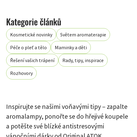
Kosmetické novinky
Světem aromaterapie
Péče o pleť a tělo
Maminky a děti
Řešení vašich trápení
Rady, tipy, inspirace
Rozhovory
Inspirujte se našimi voňavými tipy – zapalte
aromalampy, ponořte se do hřejivé koupele
a potěšte své blízké antistresovými
vánočními dárky od Original ATOK.