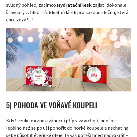
svůdný pohled, zatímco
Hydratační lesk
zajistí dokonale
šťavnatý vzhled rtů. Ideální dárek pro každou slečnu, která
chce zazářit!
5| POHODA VE VOŇAVÉ KOUPELI
Když venku mrzne a vánoční přípravy vrcholí, není nic
lepšího než se po uši ponořit do horké koupele a nechat na
sebe působit éterické oleje. Ty vás potěší hned nadvakrát –