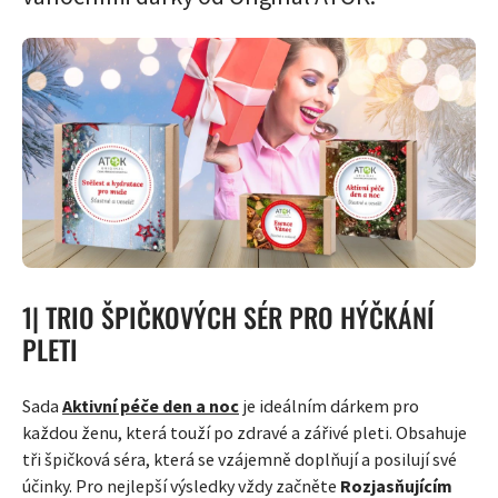
1| TRIO ŠPIČKOVÝCH SÉR PRO HÝČKÁNÍ
PLETI
Sada
Aktivní péče den a noc
je ideálním dárkem pro
každou ženu, která touží po zdravé a zářivé pleti. Obsahuje
tři špičková séra, která se vzájemně doplňují a posilují své
účinky. Pro nejlepší výsledky vždy začněte
Rozjasňujícím