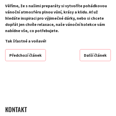
Věříme, že s našimi preparáty si vytvoříte pohádkovou
vánoční atmosféru plnou vůní, krásy a klidu. Ať už
hledáte inspiraci pro výjimečné dárky, nebo si chcete
dopřát jen chvíle relaxace, naše vánoční kolekce vám
nabídne vše, co potřebujete.
Tak šťastné a voňavé!
Předchozí článek
Další článek
ZÁPATÍ
KONTAKT