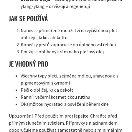
ylang-ylang – osvěžují a regenerují
JAK SE POUŽÍVÁ
Naneste přiměřené množství na vyčištěnou pleť
obličeje, krku a dekoltu.
Konečky prstů zapracujte do úplného vstřebání.
Použijte oblíbený krém nebo pleťový olej.
JE VHODNÝ PRO
Všechny typy pleti, zejména mdlou, unavenou a s
pigmentovými skvrnami
Péči o obličej, krk a dekolt
Ranní i večerní kosmetickou rutinu
Okamžitou hydrataci a osvěžení během dne
Upozornění: Před použitím protřepejte. Chraňte před
přímým slunečním světlem. Přípravky s niacinamidem
doporučujeme používat samostatně nebo s minimálním