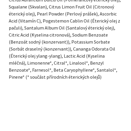
Squalane (Skvalan), Citrus Limon Fruit Oil (Citronový
éterický olej), Pearl Powder (Perlový prášek), Ascorbic
Acid (Vitamín C), Pogestemon Cablin Oil (Éterický olej z
pačuli), Santalum Album Oil (Santalový éterický olej),
Citric Acid (Kyselina citronová), Sodium Benzoate
(Benzoát sodný (konzervant)), Potassium Sorbate
(Sorbát draselný (konzervant)), Cananga Odorata Oil
(Éterický olej ylang-ylang), Lactic Acid (Kyselina
mléčná), Limonenne*, Citral*, Linalool*, Benzyl
Benzoate*, Farnesol*, Beta Caryophyllene*, Santalol*,
Pinene* (* součást přírodních éterických olejů)
ZÁPATÍ