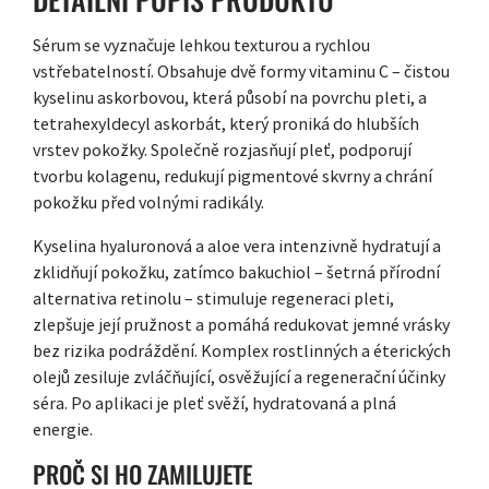
Sérum se vyznačuje lehkou texturou a rychlou
vstřebatelností. Obsahuje dvě formy vitaminu C – čistou
kyselinu askorbovou, která působí na povrchu pleti, a
tetrahexyldecyl askorbát, který proniká do hlubších
vrstev pokožky. Společně rozjasňují pleť, podporují
tvorbu kolagenu, redukují pigmentové skvrny a chrání
pokožku před volnými radikály.
Kyselina hyaluronová a aloe vera intenzivně hydratují a
zklidňují pokožku, zatímco bakuchiol – šetrná přírodní
alternativa retinolu – stimuluje regeneraci pleti,
zlepšuje její pružnost a pomáhá redukovat jemné vrásky
bez rizika podráždění. Komplex rostlinných a éterických
olejů zesiluje zvláčňující, osvěžující a regenerační účinky
séra. Po aplikaci je pleť svěží, hydratovaná a plná
energie.
PROČ SI HO ZAMILUJETE