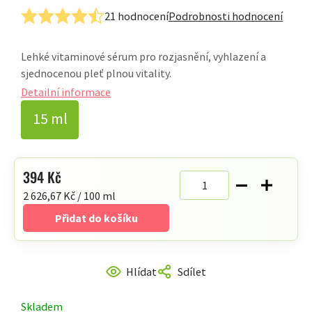
21 hodnocení
Podrobnosti hodnocení
Průměrné
hodnocení
Lehké vitaminové sérum pro rozjasnění, vyhlazení a
produktu
sjednocenou pleť plnou vitality.
je
4,9
Detailní informace
z
15 ml
5
hvězdiček.
394 Kč
Měrná
2 626,67 Kč / 100 ml
cena:
Přidat do košíku
Hlídat
Sdílet
Skladem