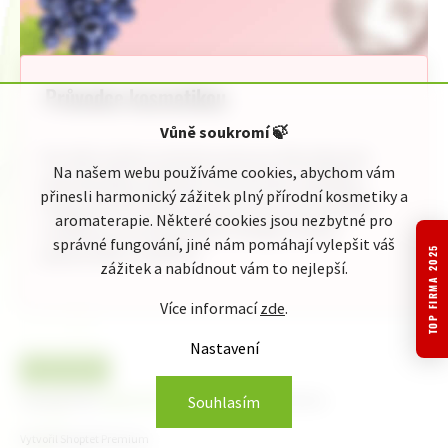
Průvodce kosmetikou
Vůně soukromí
🍃
Pro Vaši rychlou orientaci jsme pro Vás připravili
Na našem webu používáme cookies, abychom vám
jednoduchého průvodce kosmetickou nabídkou
přinesli harmonický zážitek plný přírodní kosmetiky a
Original ATOK. Naleznete zde celou naši nabídku
aromaterapie. Některé cookies jsou nezbytné pro
rozdělenou do přehledných kategorií podle
správné fungování, jiné nám pomáhají vylepšit váš
TOP FIRMA 2025
jednotlivého zaměření:
zážitek a nabídnout vám to nejlepší.
Více informací
zde
.
Nastavení
Souhlasím
Copyright 2026
originalatok.cz
. Všechna práva vyhrazena.
Vytvořil Shoptet Premium