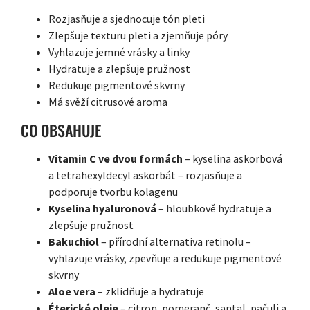
Rozjasňuje a sjednocuje tón pleti
Zlepšuje texturu pleti a zjemňuje póry
Vyhlazuje jemné vrásky a linky
Hydratuje a zlepšuje pružnost
Redukuje pigmentové skvrny
Má svěží citrusové aroma
CO OBSAHUJE
Vitamin C ve dvou formách
– kyselina askorbová
a tetrahexyldecyl askorbát – rozjasňuje a
podporuje tvorbu kolagenu
Kyselina hyaluronová
– hloubkově hydratuje a
zlepšuje pružnost
Bakuchiol
– přírodní alternativa retinolu –
vyhlazuje vrásky, zpevňuje a redukuje pigmentové
skvrny
Aloe vera
– zklidňuje a hydratuje
Éterické oleje
– citron, pomeranč, santal, pačuli a