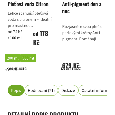
Pleťová voda Citron
Anti-pigment den a
noc
Lehce stahující pleťová
voda s citronem – ideální
pro mastnou...
Rozjasněte svou pleť s
178
Měrná
od 74 Kč
od
perlovými krémy Anti-
cena:
/ 100 ml
pigment. Pomáhají...
Kč
200 ml
500 ml
679 Kč
Kód:
B1061G
Kód:
B1182Z
+ další
Popis
Hodnocení (21)
Diskuze
Ostatní informace
DETAILNÍ POPIS PRODUKTU