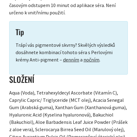
časovým odstupem 10 minut od aplikace séra. Není
určeno k vnitřnímu použití.
Tip
Trápí vás pigmentové skvrny? Skvělých výsledků
dosáhnete kombinací tohoto séra s Perlovými
krémy Anti-pigment –
denním
a
nočním
.
SLOŽENÍ
Aqua (Voda), Tetrahexyldecyl Ascorbate (Vitamín C),
Caprylic Capric/ Triglyceride (MCT olej), Acacia Senegal
Gum (Arabská guma), Xanthan Gum (Xanthanová guma),
Hyaluronic Acid (Kyselina hyaluronová), Bakuchiol
(Bakuchiol), Aloe Barbadensis Leaf Juice Powder (Prášek
z aloe vera), Sclerocarya Birrea Seed Oil (Marulový olej),
Citrus Aurantium Dulcis Oil (Pomerančový éterický olej),