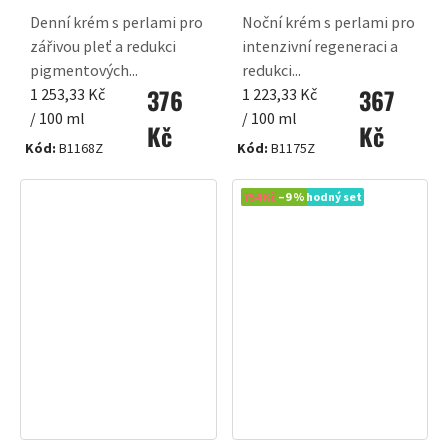
Denní krém s perlami pro
Noční krém s perlami pro
zářivou pleť a redukci
intenzivní regeneraci a
pigmentových...
redukci...
376
367
Měrná
Měrná
1 253,33 Kč
1 223,33 Kč
cena:
cena:
/ 100 ml
/ 100 ml
Kč
Kč
Kód:
B1168Z
Kód:
B1175Z
Novinka
754 Kč
–9 %
Výhodný set