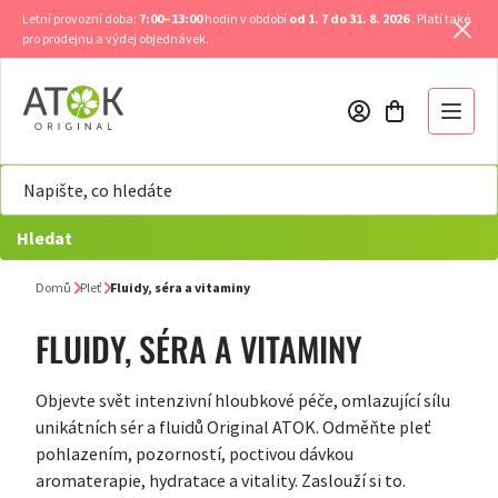
Přejít
Letní provozní doba:
7:00–13:00
hodin v období
od 1. 7 do 31. 8. 2026
. Platí také
na
pro prodejnu a výdej objednávek.
obsah
Hledat
Domů
Pleť
Fluidy, séra a vitaminy
FLUIDY, SÉRA A VITAMINY
Objevte svět intenzivní hloubkové péče, omlazující sílu
unikátních sér a fluidů Original ATOK. Odměňte pleť
pohlazením, pozorností, poctivou dávkou
aromaterapie, hydratace a vitality. Zaslouží si to.