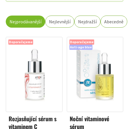
ŘAZENÍ
Nejprodávanější
Nejlevnější
Nejdražší
Abecedně
PRODUKTŮ
Doporučujeme
Doporučujeme
Anti-age blue
Rozjasňující sérum s
Noční vitaminové
vitaminem C
sérum