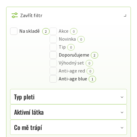
VÝPIS
PRODUKTŮ
Zavřít filtr
Na skladě
Akce
2
0
Novinka
0
Tip
0
Doporučujeme
2
Výhodný set
0
Anti-age red
0
Anti-age blue
1
Typ pleti
Aktivní látka
Co mě trápí