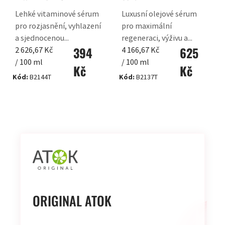
Lehké vitaminové sérum
Luxusní olejové sérum
pro rozjasnění, vyhlazení
pro maximální
a sjednocenou...
regeneraci, výživu a...
394
625
Měrná
Měrná
2 626,67 Kč
4 166,67 Kč
cena:
cena:
/ 100 ml
/ 100 ml
Kč
Kč
Kód:
B2144T
Kód:
B2137T
OVLÁDACÍ
PRVKY
VÝPISU
ORIGINAL ATOK