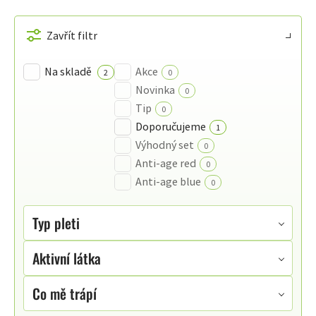
VÝPIS
PRODUKTŮ
Zavřít filtr
Na skladě
Akce
2
0
Novinka
0
Tip
0
Doporučujeme
1
Výhodný set
0
Anti-age red
0
Anti-age blue
0
Typ pleti
Aktivní látka
Co mě trápí