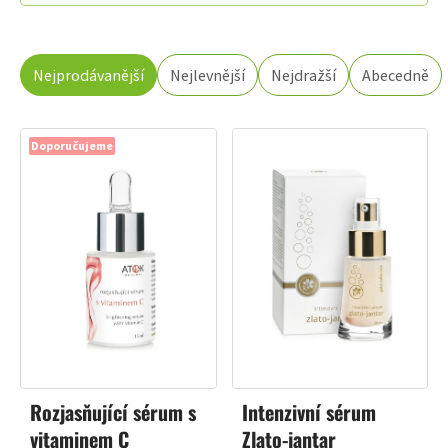
ŘAZENÍ
Nejprodávanější
Nejlevnější
Nejdražší
Abecedně
PRODUKTŮ
Doporučujeme
Rozjasňující sérum s
Intenzivní sérum
vitaminem C
Zlato-jantar