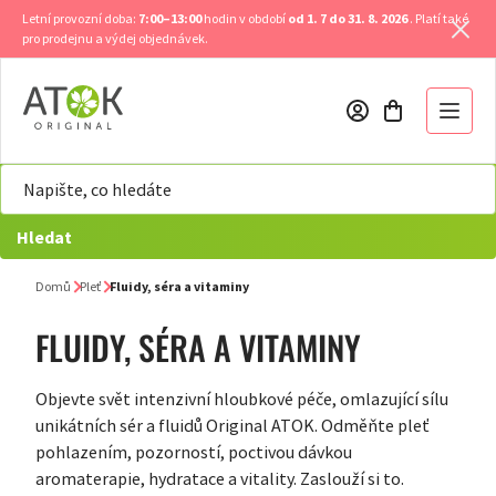
Přejít
Letní provozní doba:
7:00–13:00
hodin v období
od 1. 7 do 31. 8. 2026
. Platí také
na
pro prodejnu a výdej objednávek.
obsah
Hledat
Domů
Pleť
Fluidy, séra a vitaminy
FLUIDY, SÉRA A VITAMINY
Objevte svět intenzivní hloubkové péče, omlazující sílu
unikátních sér a fluidů Original ATOK. Odměňte pleť
pohlazením, pozorností, poctivou dávkou
aromaterapie, hydratace a vitality. Zaslouží si to.