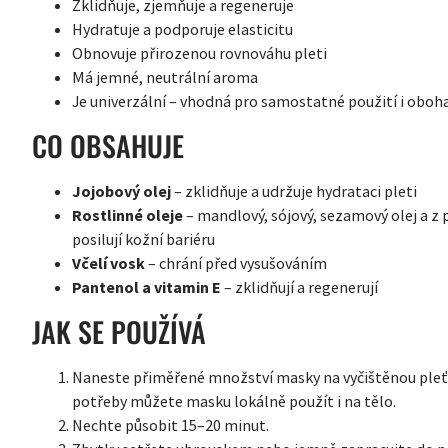
Zklidňuje, zjemňuje a regeneruje
Hydratuje a podporuje elasticitu
Obnovuje přirozenou rovnováhu pleti
Má jemné, neutrální aroma
Je univerzální – vhodná pro samostatné použití i oboha
CO OBSAHUJE
Jojobový olej
– zklidňuje a udržuje hydrataci pleti
Rostlinné oleje
– mandlový, sójový, sezamový olej a z pš
posilují kožní bariéru
Včelí vosk
– chrání před vysušováním
Pantenol a vitamin E
– zklidňují a regenerují
JAK SE POUŽÍVÁ
Naneste přiměřené množství masky na vyčištěnou pleť;
potřeby můžete masku lokálně použít i na tělo.
Nechte působit 15–20 minut.