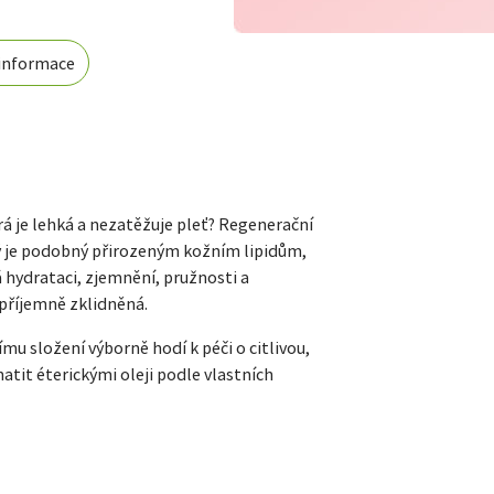
 informace
rá je lehká a nezatěžuje pleť? Regenerační
rý je podobný přirozeným kožním lipidům,
 hydrataci, zjemnění, pružnosti a
 příjemně zklidněná.
u složení výborně hodí k péči o citlivou,
atit éterickými oleji podle vlastních