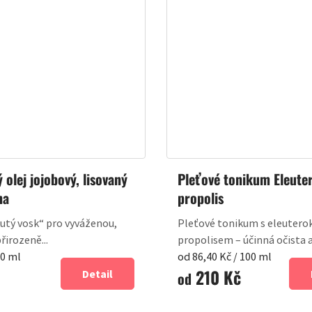
 olej jojobový, lisovaný
Pleťové tonikum Eleute
na
propolis
utý vosk“ pro vyváženou,
Pleťové tonikum s eleuter
řirozeně...
propolisem – účinná očista a.
Měrná
00 ml
od 86,40 Kč / 100 ml
210 Kč
cena:
Detail
od