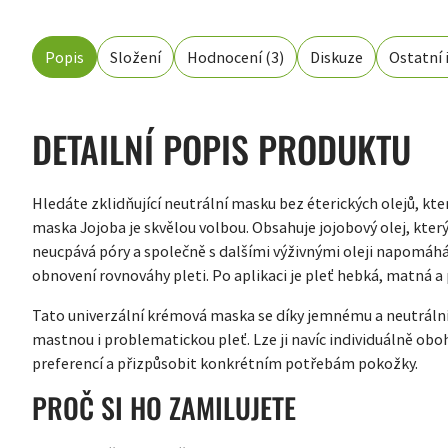
Popis
Složení
Hodnocení (3)
Diskuze
Ostatní
DETAILNÍ POPIS PRODUKTU
Hledáte zklidňující neutrální masku bez éterických olejů, kte
maska Jojoba je skvělou volbou. Obsahuje jojobový olej, kte
neucpává póry a společně s dalšími výživnými oleji napomáhá
obnovení rovnováhy pleti. Po aplikaci je pleť hebká, matná a
Tato univerzální krémová maska se díky jemnému a neutrálním
mastnou i problematickou pleť. Lze ji navíc individuálně oboh
preferencí a přizpůsobit konkrétním potřebám pokožky.
PROČ SI HO ZAMILUJETE