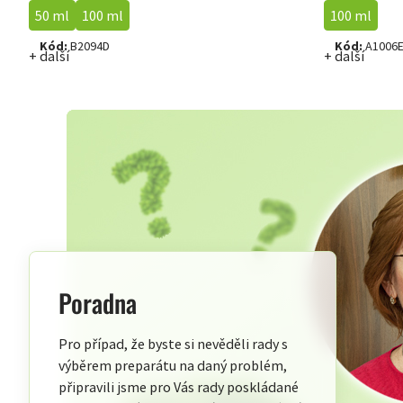
50 ml
100 ml
100 ml
Kód:
B2094D
Kód:
A1006
+ další
+ další
Poradna
Pro případ, že byste si nevěděli rady s
výběrem preparátu na daný problém,
připravili jsme pro Vás rady poskládané