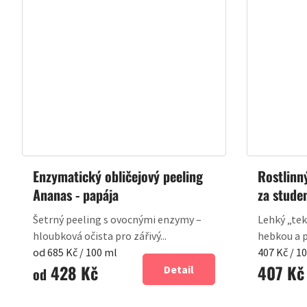
Enzymatický obličejový peeling
Rostlinný
Ananas - papája
za stude
Šetrný peeling s ovocnými enzymy –
Lehký „tek
hloubková očista pro zářivý...
hebkou a p
Měrná
Měrná
od 685 Kč / 100 ml
407 Kč / 1
428 Kč
407 Kč
cena:
cena:
Detail
od