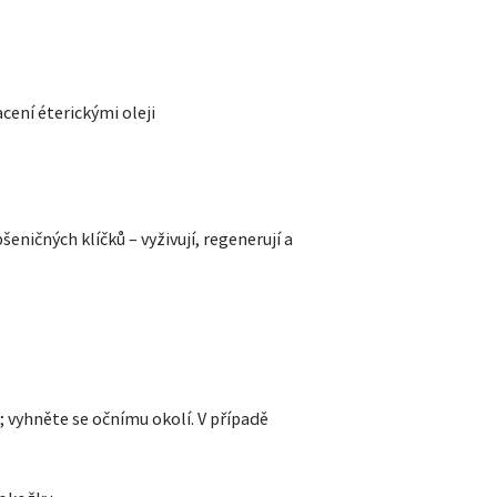
cení éterickými oleji
eničných klíčků – vyživují, regenerují a
 vyhněte se očnímu okolí. V případě