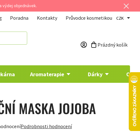
 a výdej objednávek.
g
Poradna
Kontakty
Průvodce kosmetikou
CZK
Prázdný košík
Nákupní košík
ékárna
Aromaterapie
Dárky
Osta
ČNÍ MASKA JOJOBA
hodnocení
Podrobnosti hodnocení