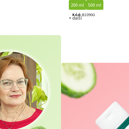
200 ml
500 ml
E
Kód:
B1090G
+ další