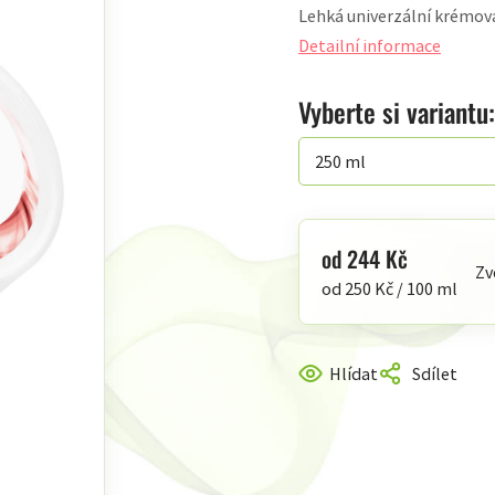
Lehká univerzální krémová
produktu
je
Detailní informace
4,7
z
Vyberte si variantu:
5
hvězdiček.
od
244 Kč
Zv
Měrná
od 250 Kč / 100 ml
cena:
Hlídat
Sdílet