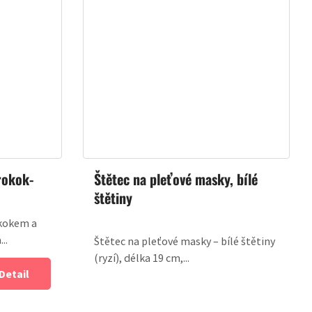
rokok-
Štětec na pleťové masky, bílé
štětiny
okokem a
..
Štětec na pleťové masky – bílé štětiny
(ryzí), délka 19 cm,...
Detail