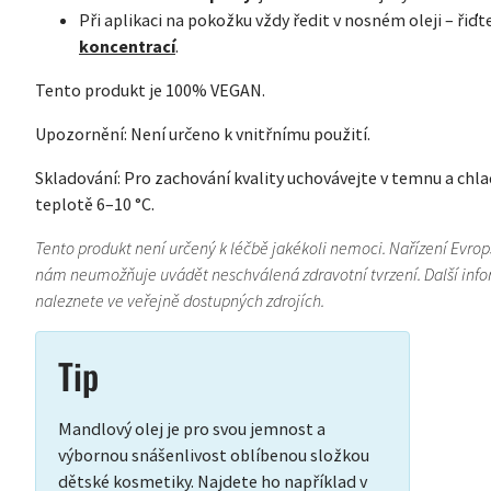
Při aplikaci na pokožku vždy ředit v nosném oleji – řiďt
koncentrací
.
Tento produkt je 100% VEGAN.
Upozornění: Není určeno k vnitřnímu použití.
Skladování: Pro zachování kvality uchovávejte v temnu a chladu
teplotě 6–10 °C.
Tento produkt není určený k léčbě jakékoli nemoci. Nařízení Evro
nám neumožňuje uvádět neschválená zdravotní tvrzení. Další inform
naleznete ve veřejně dostupných zdrojích.
Tip
Mandlový olej je pro svou jemnost a
výbornou snášenlivost oblíbenou složkou
dětské kosmetiky. Najdete ho například v