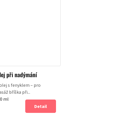
lej při nadýmání
 olej s fenyklem – pro
áž bříška při...
00 ml
Detail