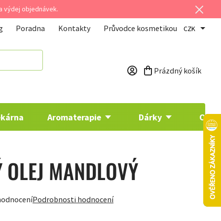
 a výdej objednávek.
g
Poradna
Kontakty
Průvodce kosmetikou
CZK
Prázdný košík
Nákupní košík
ékárna
Aromaterapie
Dárky
Osta
Ý OLEJ MANDLOVÝ
hodnocení
Podrobnosti hodnocení