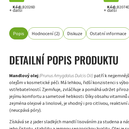
Kód:
B2026D
Kód:
B2074
+ další
+ další
Popis
Hodnocení (2)
Diskuze
Ostatní informace
DETAILNÍ POPIS PRODUKTU
Mandlový olej
(Prunus Amygdalus Dulcis Oil)
patří k nejjemněj
olejům v kosmetické péči. Má lehkou, řidší konzistenci s výb
vstřebatelností. Zjemňuje, zvláčňuje a pomáhá udržet přiroz
jejímu komfortu a sametové hebkosti. Díky obsahu vitaminů A
zejména olejové a linolové, je vhodný i pro citlivou, reakti
(neucpává póry).
Získává se z jader sladkých mandlí lisováním za studena a nás
jeho čistotu, stabilitu a jemnou senzorickou kvalitu. Olej je 