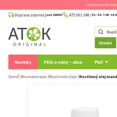
Přejít
Letní provozní dob
na
Doprava zdarma |
475 501 348
obsah
nad 1600 Kč
Hledat
Novinky
Péče o nohy – akce
Pleť
Domů
Aromaterapie
Rostlinné oleje
Rostlinný olej man