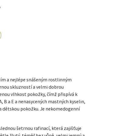
D
ším a nejlépe snášeným rostlinným
ornou skluzností a velmi dobrou
enou vlhkost pokožky, čímž přispívá k
, B a E a nenasycených mastných kyselin,
vní a dětskou pokožku. Je nekomedogenní
lednou šetrnou rafinací, která zajišťuje
světle žlutý, téměř bez vůně, velmi jemný a