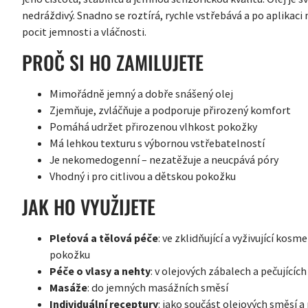
nedráždivý. Snadno se roztírá, rychle vstřebává a po aplikac
pocit jemnosti a vláčnosti.
PROČ SI HO ZAMILUJETE
Mimořádně jemný a dobře snášený olej
Zjemňuje, zvláčňuje a podporuje přirozený komfort
Pomáhá udržet přirozenou vlhkost pokožky
Má lehkou texturu s výbornou vstřebatelností
Je nekomedogenní – nezatěžuje a neucpává póry
Vhodný i pro citlivou a dětskou pokožku
JAK HO VYUŽIJETE
Pleťová a tělová péče
: ve zklidňující a vyživující kos
pokožku
Péče o vlasy a nehty
: v olejových zábalech a pečujících
Masáže
: do jemných masážních směsí
Individuální receptury
: jako součást olejových směsí a 