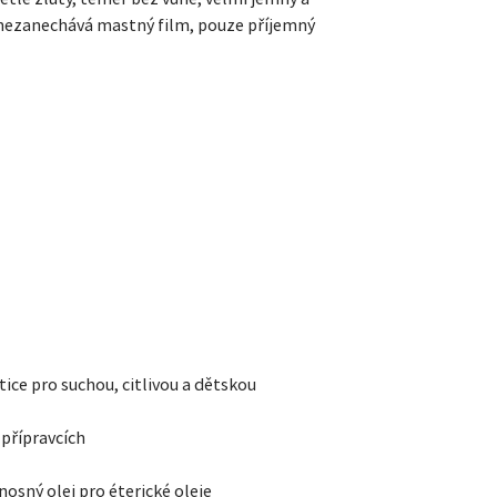
i nezanechává mastný film, pouze příjemný
metice pro suchou, citlivou a dětskou
 přípravcích
nosný olej pro éterické oleje