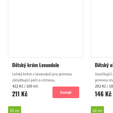
Dětský krém Levandule
Dětský o
Lehký krém s levandulí pro jemnou
Uvolňující
zklidňující péči o citlivou...
jemnou mas
Měrná
Měrná
422 Kč / 100 ml
292 Kč / 1
211 Kč
146 Kč
cena:
cena:
Detail
50 ml
50 ml