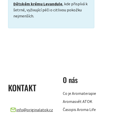
Dětském krému Levandule
, kde přispívá k
šetrné, vyživující péči o citlivou pokožku
nejmenších.
ZÁPATÍ
O nás
KONTAKT
Co je Aromaterapie
Aromasvět ATOK
Časopis Aroma Life
info
@
originalatok.cz