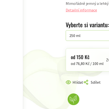
Mimořádně jemný a lehký o
produktu
je
Detailní informace
5,0
z
Vyberte si variantu:
5
hvězdiček.
od
150 Kč
Z
Měrná
od 76,80 Kč / 100 ml
cena:
Hlídat
Sdílet