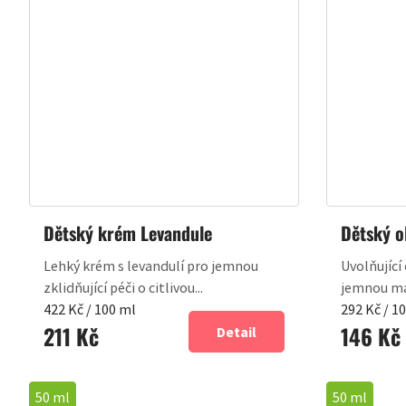
Dětský krém Levandule
Dětský o
Lehký krém s levandulí pro jemnou
Uvolňující
zklidňující péči o citlivou...
jemnou mas
Měrná
Měrná
422 Kč / 100 ml
292 Kč / 1
211 Kč
146 Kč
cena:
cena:
Detail
50 ml
50 ml