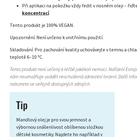
Při aplikaci na pokožku vždy ředit v nosném oleji – řiďt
koncentrací
.
Tento produkt je 100% VEGAN.
Upozornění: Není určeno k vnitřnímu použití.
Skladování: Pro zachování kvality uchovávejte v temnu a chladu
teplotě 6–10 °C.
Tento produkt není určený k léčbě jakékoli nemoci. Nařízení Evro
nám neumožňuje uvádět neschválená zdravotní tvrzení. Další inform
naleznete ve veřejně dostupných zdrojích.
Tip
Mandlový olej je pro svou jemnost a
výbornou snášenlivost oblíbenou složkou
dětské kosmetiky. Najdete ho například v