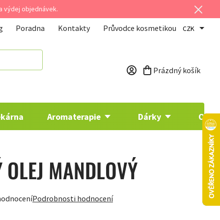
 a výdej objednávek.
g
Poradna
Kontakty
Průvodce kosmetikou
CZK
Prázdný košík
Nákupní košík
ékárna
Aromaterapie
Dárky
Osta
Ý OLEJ MANDLOVÝ
hodnocení
Podrobnosti hodnocení