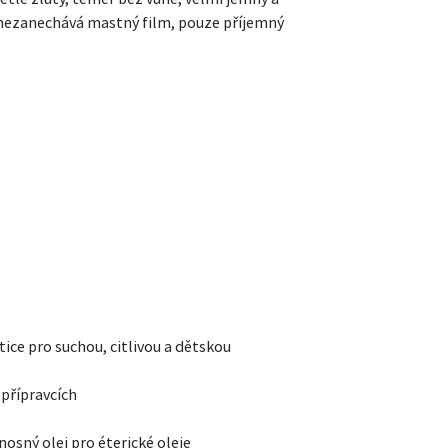
i nezanechává mastný film, pouze příjemný
metice pro suchou, citlivou a dětskou
 přípravcích
nosný olej pro éterické oleje