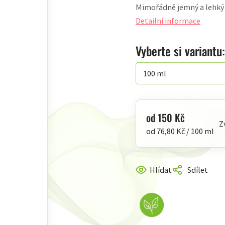
Mimořádně jemný a lehký o
produktu
je
Detailní informace
5,0
z
Vyberte si variantu:
5
hvězdiček.
od
150 Kč
Z
Měrná
od 76,80 Kč / 100 ml
cena:
Hlídat
Sdílet