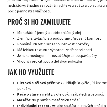
nedráždivý. Snadno se roztírá, rychle vstřebává a po aplikac
pocit jemnosti a vláčnosti.
PROČ SI HO ZAMILUJETE
Mimořádně jemný a dobře snášený olej
Zjemňuje, zvláčňuje a podporuje přirozený komfort
Pomáhá udržet přirozenou vlhkost pokožky
Má lehkou texturu s výbornou vstřebatelností
Je nekomedogenní – nezatěžuje a neucpává póry
Vhodný i pro citlivou a dětskou pokožku
JAK HO VYUŽIJETE
Pleťová a tělová péče
: ve zklidňující a vyživující kos
pokožku
Péče o vlasy a nehty
: v olejových zábalech a pečujících
Masáže
: do jemných masážních směsí
Individuální receptury
: jako součást olejových směsí a 