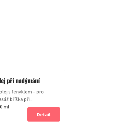
lej při nadýmání
 olej s fenyklem – pro
áž bříška při...
00 ml
Detail