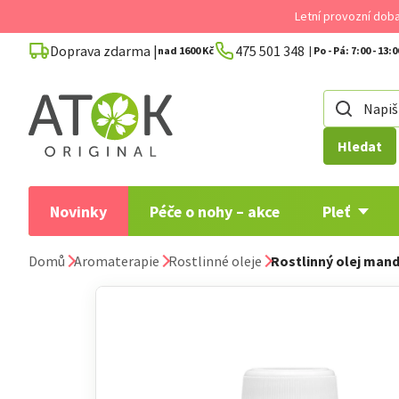
Přejít
Letní provozní dob
na
Doprava zdarma |
475 501 348
obsah
nad 1600 Kč
Hledat
Novinky
Péče o nohy – akce
Pleť
Domů
Aromaterapie
Rostlinné oleje
Rostlinný olej man