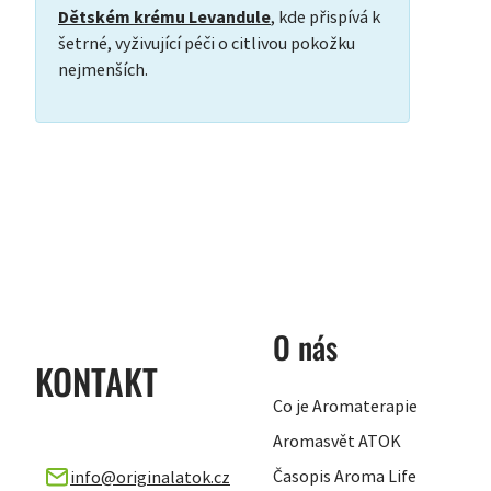
Dětském krému Levandule
, kde přispívá k
šetrné, vyživující péči o citlivou pokožku
nejmenších.
ZÁPATÍ
O nás
KONTAKT
Co je Aromaterapie
Aromasvět ATOK
Časopis Aroma Life
info
@
originalatok.cz