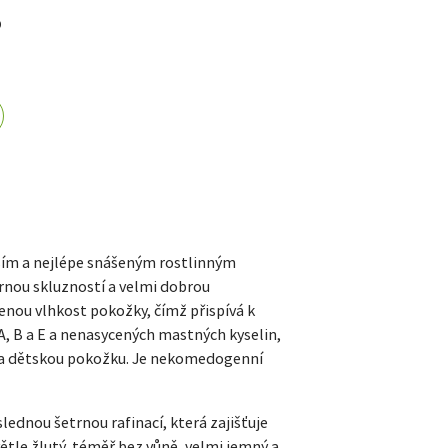
D
ším a nejlépe snášeným rostlinným
ornou skluzností a velmi dobrou
enou vlhkost pokožky, čímž přispívá k
, B a E a nenasycených mastných kyselin,
vní a dětskou pokožku. Je nekomedogenní
lednou šetrnou rafinací, která zajišťuje
světle žlutý, téměř bez vůně, velmi jemný a