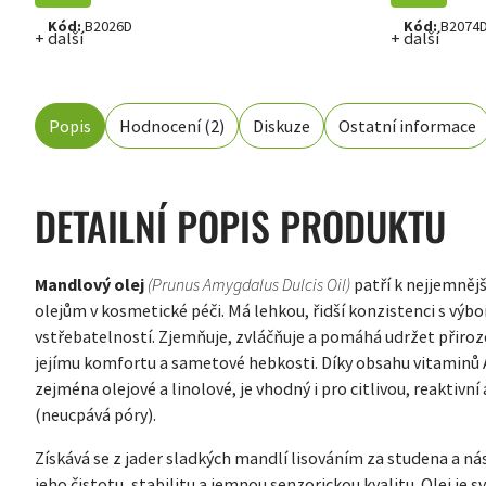
Kód:
B2026D
Kód:
B2074
+ další
+ další
Popis
Hodnocení (2)
Diskuze
Ostatní informace
DETAILNÍ POPIS PRODUKTU
Mandlový olej
(Prunus Amygdalus Dulcis Oil)
patří k nejjemněj
olejům v kosmetické péči. Má lehkou, řidší konzistenci s výb
vstřebatelností. Zjemňuje, zvláčňuje a pomáhá udržet přiroz
jejímu komfortu a sametové hebkosti. Díky obsahu vitaminů A
zejména olejové a linolové, je vhodný i pro citlivou, reakti
(neucpává póry).
Získává se z jader sladkých mandlí lisováním za studena a nás
jeho čistotu, stabilitu a jemnou senzorickou kvalitu. Olej je 