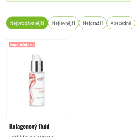
ŘAZENÍ
Nejprodávanější
Nejlevnější
Nejdražší
Abecedně
PRODUKTŮ
Doporučujeme
Kolagenový fluid