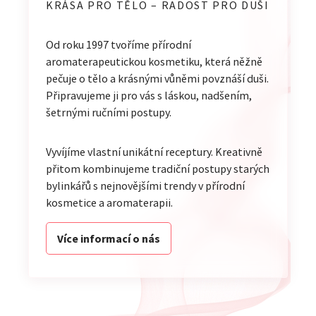
KRÁSA PRO TĚLO – RADOST PRO DUŠI
Od roku 1997 tvoříme přírodní
aromaterapeutickou kosmetiku, která něžně
pečuje o tělo a krásnými vůněmi povznáší duši.
Připravujeme ji pro vás s láskou, nadšením,
šetrnými ručními postupy.
Vyvíjíme vlastní unikátní receptury. Kreativně
přitom kombinujeme tradiční postupy starých
bylinkářů s nejnovějšími trendy v přírodní
kosmetice a aromaterapii.
Více informací o nás