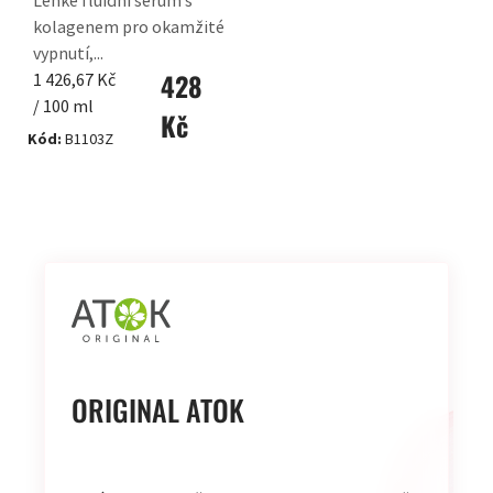
Lehké fluidní sérum s
kolagenem pro okamžité
vypnutí,...
428
Měrná
1 426,67 Kč
cena:
/ 100 ml
Kč
Kód:
B1103Z
OVLÁDACÍ
PRVKY
VÝPISU
ORIGINAL ATOK