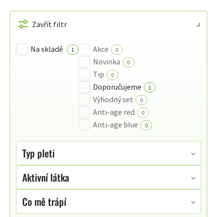
VÝPIS
PRODUKTŮ
Zavřít filtr
Na skladě
Akce
1
0
Novinka
0
Tip
0
Doporučujeme
1
Výhodný set
0
Anti-age red
0
Anti-age blue
0
Typ pleti
Aktivní látka
Co mě trápí