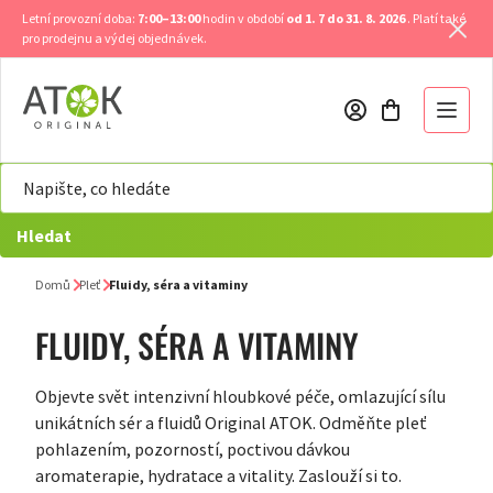
Přejít
Letní provozní doba:
7:00–13:00
hodin v období
od 1. 7 do 31. 8. 2026
. Platí také
na
pro prodejnu a výdej objednávek.
obsah
Hledat
Domů
Pleť
Fluidy, séra a vitaminy
FLUIDY, SÉRA A VITAMINY
Objevte svět intenzivní hloubkové péče, omlazující sílu
unikátních sér a fluidů Original ATOK. Odměňte pleť
pohlazením, pozorností, poctivou dávkou
aromaterapie, hydratace a vitality. Zaslouží si to.